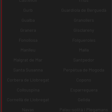
Castellolí
rrius
Gurb
Guardiola de Berguedà
Gualba
Granollers
Granera
Gisclareny
Fonollosa
Folgueroles
Manlleu
Malla
Malgrat de Mar
Santpedor
Santa Susanna
Perpètua de Mogoda
Corbera de Llobregat
Copons
Collsuspina
Esparreguera
Cornellà de Llobregat
Gelida
Navas
Palau-solità i Plegamans