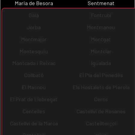
Maria de Besora
Sentmenat
Gaià
Fontrubí
Jorba
Montmaneu
Montmajor
Montgat
Montesquiu
Montclar
Montcada i Reixac
Igualada
Collbató
El Pla del Penedès
El Masnou
Els Hostalets de Pierola
El Prat de Llobregat
Cercs
Centelles
Castellví de Rosanes
Castellví de la Marca
Castellterçol