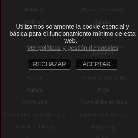
Palafolls
Pacs del Penedès
Rellinars
Rajadell
Utilizamos solamente la cookie esencial y
básica para el funcionamiento mínimo de esta
Premià de Dalt
Prats de Lluçanès
web.
Pontons
Pont de Vilomara i
Ver políticas y gestión de cookies
Rocafort
RECHAZAR
ACEPTAR
Pujalt
Puigdàlber
Papiol
Palma de Cervelló
Pallejà
Moià
Castellgalí
Castellfullit del Boix
Castellfollit de Riubregós
Castellet i la Gornal
Castell de l´Areny
Puig-reig