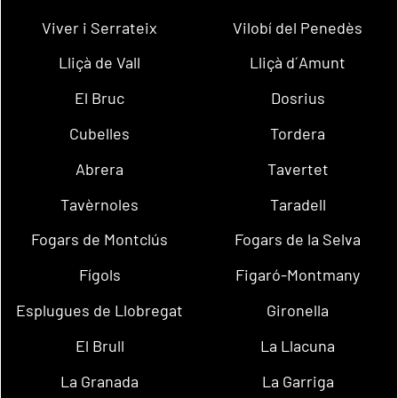
Viver i Serrateix
Vilobí del Penedès
Lliçà de Vall
Lliçà d´Amunt
El Bruc
Dosrius
Cubelles
Tordera
Abrera
Tavertet
Tavèrnoles
Taradell
Fogars de Montclús
Fogars de la Selva
Fígols
Figaró-Montmany
Esplugues de Llobregat
Gironella
El Brull
La Llacuna
La Granada
La Garriga