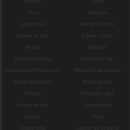
Begues
Gallifa
Sora
Mediona
Argentona
Arenys de Munt
Arenys de Mar
Bigues i Riells
Berga
Bellprat
Cabrera d´Anoia
Premià de Mar
Monistrol de Montserrat
Monistrol de Calders
Mollet del Vallès
Molins de Rei
Polinyà
Pobla de Lillet
Pineda de Mar
Castellbisbal
Alpens
Alella
Aiguafreda
Aguilar de Segarra