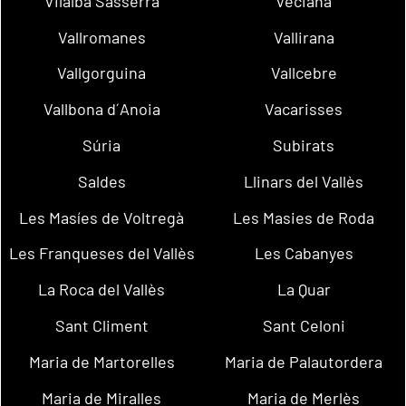
Vilalba Sasserra
Veciana
Vallromanes
Vallirana
Vallgorguina
Vallcebre
Vallbona d´Anoia
Vacarisses
Súria
Subirats
Saldes
Llinars del Vallès
Les Masíes de Voltregà
Les Masies de Roda
Les Franqueses del Vallès
Les Cabanyes
La Roca del Vallès
La Quar
Sant Climent
Sant Celoni
Maria de Martorelles
Maria de Palautordera
Maria de Miralles
Maria de Merlès