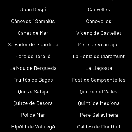
Joan Despí
Canyelles
Cànoves i Samalús
Canovelles
Canet de Mar
Vicenç de Castellet
Salvador de Guardiola
Pere de Vilamajor
Pere de Torelló
La Pobla de Claramunt
La Nou de Berguedà
La Llagosta
Fruitós de Bages
Fost de Campsentelles
Quirze Safaja
Quirze del Vallès
Quirze de Besora
Quintí de Mediona
Pol de Mar
Pere Sallavinera
Hipòlit de Voltregà
Caldes de Montbui