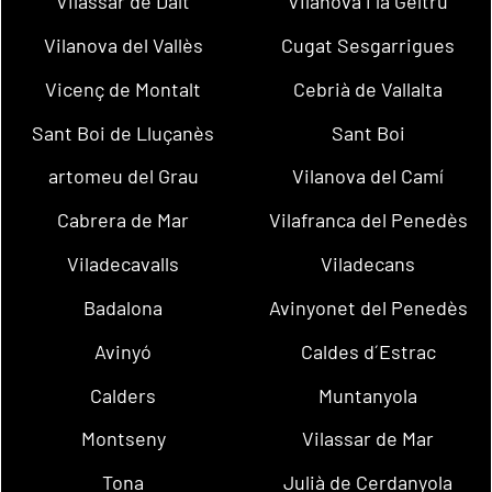
Vilassar de Dalt
Vilanova i la Geltrú
Vilanova del Vallès
Cugat Sesgarrigues
Vicenç de Montalt
Cebrià de Vallalta
Sant Boi de Lluçanès
Sant Boi
artomeu del Grau
Vilanova del Camí
Cabrera de Mar
Vilafranca del Penedès
Viladecavalls
Viladecans
Badalona
Avinyonet del Penedès
Avinyó
Caldes d´Estrac
Calders
Muntanyola
Montseny
Vilassar de Mar
Tona
Julià de Cerdanyola