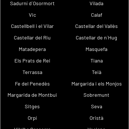
Sadurní d´Osormort
Vilada
Vic
Calaf
Castellbell i el Vilar
Castellar del Vallès
Castellar del Riu
Castellar de n´Hug
Matadepera
Masquefa
Els Prats de Rei
Tiana
Terrassa
Teià
Fe del Penedès
Margarida i els Monjos
Margarida de Montbui
Sobremunt
Sitges
Seva
Orpí
Oristà