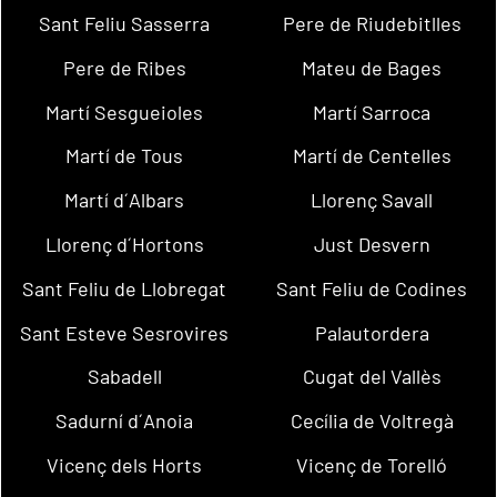
Sant Feliu Sasserra
Pere de Riudebitlles
Pere de Ribes
Mateu de Bages
Martí Sesgueioles
Martí Sarroca
Martí de Tous
Martí de Centelles
Martí d´Albars
Llorenç Savall
Llorenç d´Hortons
Just Desvern
Sant Feliu de Llobregat
Sant Feliu de Codines
Sant Esteve Sesrovires
Palautordera
Sabadell
Cugat del Vallès
Sadurní d´Anoia
Cecília de Voltregà
Vicenç dels Horts
Vicenç de Torelló