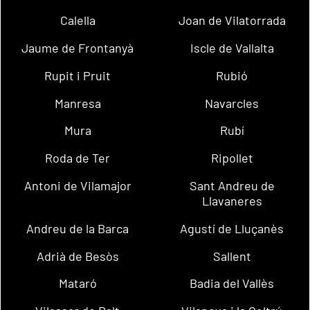
Calella
Joan de Vilatorrada
Jaume de Frontanyà
Iscle de Vallalta
Rupit i Pruit
Rubió
Manresa
Navarcles
Mura
Rubí
Roda de Ter
Ripollet
Antoni de Vilamajor
Sant Andreu de
Llavaneres
Andreu de la Barca
Agustí de Lluçanès
Adrià de Besòs
Sallent
Mataró
Badia del Vallès