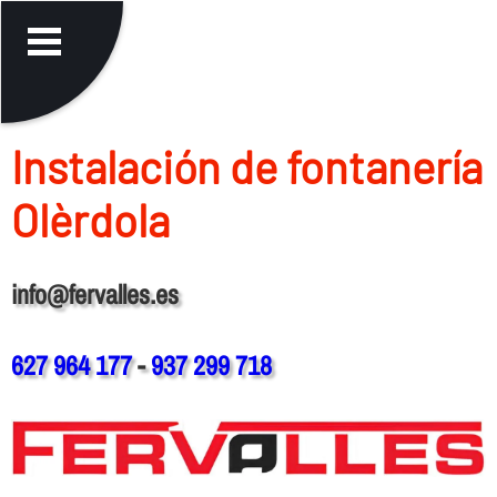
Instalación de fontanerí­a
Olèrdola
info@fervalles.es
627 964 177
-
937 299 718