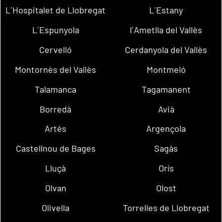
L´Hospitalet de Llobregat
L´Estany
L´Espunyola
l´Ametlla del Vallès
Cervelló
Cerdanyola del Vallès
Montornès del Vallès
Montmeló
Talamanca
Tagamanent
Borredà
Avià
Artés
Argençola
Castellnou de Bages
Sagàs
Lluçà
Orís
Olvan
Olost
Olivella
Torrelles de Llobregat