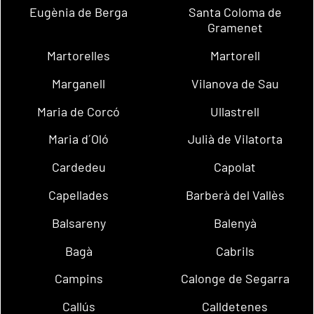
Eugènia de Berga
Santa Coloma de
Gramenet
Martorelles
Martorell
Marganell
Vilanova de Sau
Maria de Corcó
Ullastrell
Maria d´Oló
Julià de Vilatorta
Cardedeu
Capolat
Capellades
Barberà del Vallès
Balsareny
Balenyà
Bagà
Cabrils
Campins
Calonge de Segarra
Callús
Calldetenes