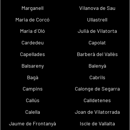
Marganell
Vilanova de Sau
Maria de Corcó
Ullastrell
Maria d´Oló
Julià de Vilatorta
Cardedeu
Capolat
Capellades
Barberà del Vallès
Balsareny
Balenyà
Bagà
Cabrils
Campins
Calonge de Segarra
Callús
Calldetenes
Calella
Joan de Vilatorrada
Jaume de Frontanyà
Iscle de Vallalta