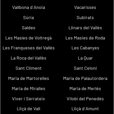
Vallbona d´Anoia
Vacarisses
Súria
Subirats
Saldes
Llinars del Vallès
Les Masíes de Voltregà
Les Masies de Roda
Les Franqueses del Vallès
Les Cabanyes
La Roca del Vallès
La Quar
Sant Climent
Sant Celoni
Maria de Martorelles
Maria de Palautordera
Maria de Miralles
Maria de Merlès
Viver i Serrateix
Vilobí del Penedès
Lliçà de Vall
Lliçà d´Amunt