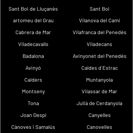
Sant Boi de Lluçanès
Sant Boi
artomeu del Grau
Vilanova del Camí
Cabrera de Mar
Vilafranca del Penedès
Viladecavalls
Viladecans
Badalona
Avinyonet del Penedès
Avinyó
Caldes d´Estrac
Calders
Muntanyola
Montseny
Vilassar de Mar
Tona
Julià de Cerdanyola
Joan Despí
Canyelles
Cànoves i Samalús
Canovelles