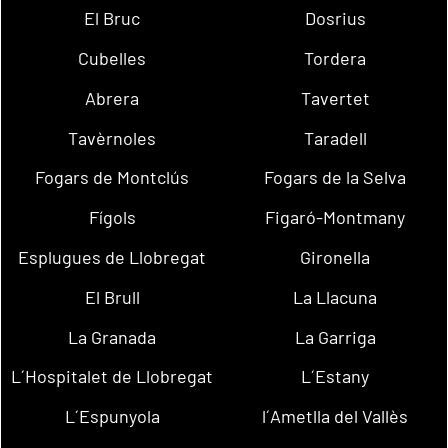
El Bruc
Dosrius
Cubelles
Tordera
Abrera
Tavertet
Tavèrnoles
Taradell
Fogars de Montclús
Fogars de la Selva
Fígols
Figaró-Montmany
Esplugues de Llobregat
Gironella
El Brull
La Llacuna
La Granada
La Garriga
L´Hospitalet de Llobregat
L´Estany
L´Espunyola
l´Ametlla del Vallès