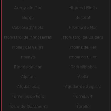
Arenys de Mar
Bigues i Riells
Berga
Bellprat
Cabrera d´Anoia
Premià de Mar
Monistrol de Montserrat
Monistrol de Calders
Mollet del Vallès
Molins de Rei
Polinyà
Pobla de Lillet
Pineda de Mar
Castellbisbal
Alpens
Alella
Aiguafreda
Aguilar de Segarra
Torrelles de Foix
Torrelavit
Torre de Claramunt
Torelló