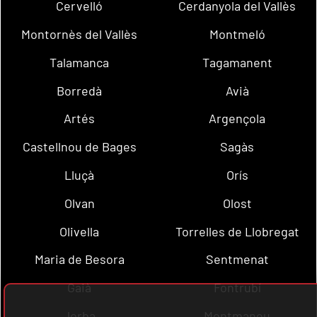
Cervelló
Cerdanyola del Vallès
Montornès del Vallès
Montmeló
Talamanca
Tagamanent
Borredà
Avià
Artés
Argençola
Castellnou de Bages
Sagàs
Lluçà
Orís
Olvan
Olost
Olivella
Torrelles de Llobregat
Maria de Besora
Sentmenat
Gaià
Fontrubí
Jorba
Montmaneu