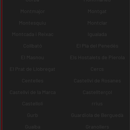
Montmajor
Montgat
Montesquiu
Montclar
Montcada i Reixac
Igualada
Collbató
El Pla del Penedès
El Masnou
Els Hostalets de Pierola
El Prat de Llobregat
Cercs
Centelles
Castellví de Rosanes
Castellví de la Marca
Castellterçol
Castellolí
rrius
Gurb
Guardiola de Berguedà
Gualba
Granollers