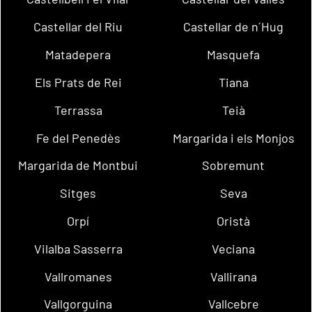
Castellar del Riu
Castellar de n´Hug
Matadepera
Masquefa
Els Prats de Rei
Tiana
Terrassa
Teià
Fe del Penedès
Margarida i els Monjos
Margarida de Montbui
Sobremunt
Sitges
Seva
Orpí
Oristà
Vilalba Sasserra
Veciana
Vallromanes
Vallirana
Vallgorguina
Vallcebre