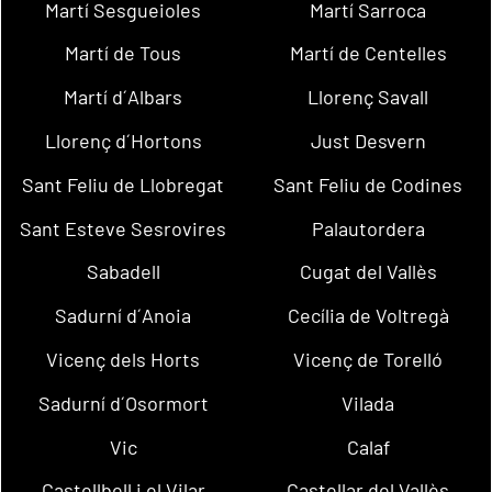
Martí Sesgueioles
Martí Sarroca
Martí de Tous
Martí de Centelles
Martí d´Albars
Llorenç Savall
Llorenç d´Hortons
Just Desvern
Sant Feliu de Llobregat
Sant Feliu de Codines
Sant Esteve Sesrovires
Palautordera
Sabadell
Cugat del Vallès
Sadurní d´Anoia
Cecília de Voltregà
Vicenç dels Horts
Vicenç de Torelló
Sadurní d´Osormort
Vilada
Vic
Calaf
Castellbell i el Vilar
Castellar del Vallès