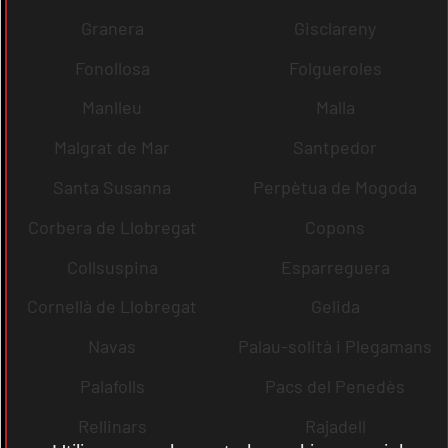
Granera
Gisclareny
Fonollosa
Folgueroles
Manlleu
Malla
Malgrat de Mar
Santpedor
Santa Susanna
Perpètua de Mogoda
Corbera de Llobregat
Copons
Collsuspina
Esparreguera
Cornellà de Llobregat
Gelida
Navas
Palau-solità i Plegamans
Palafolls
Pacs del Penedès
Rellinars
Rajadell