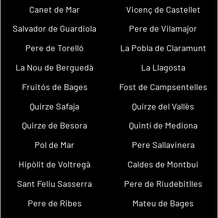
Canet de Mar
Vicenç de Castellet
Salvador de Guardiola
Pere de Vilamajor
Pere de Torelló
La Pobla de Claramunt
La Nou de Berguedà
La Llagosta
Fruitós de Bages
Fost de Campsentelles
Quirze Safaja
Quirze del Vallès
Quirze de Besora
Quintí de Mediona
Pol de Mar
Pere Sallavinera
Hipòlit de Voltregà
Caldes de Montbui
Sant Feliu Sasserra
Pere de Riudebitlles
Pere de Ribes
Mateu de Bages