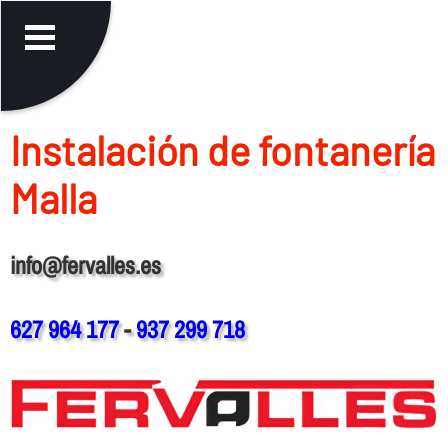
Instalación de fontanerí­a
Malla
info@fervalles.es
627 964 177
-
937 299 718