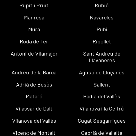
Rupit i Pruit
Rubió
Manresa
Navarcles
Mura
Rubí
Roda de Ter
Ripollet
Antoni de Vilamajor
Sant Andreu de
Llavaneres
Andreu de la Barca
Agustí de Lluçanès
Adrià de Besòs
Sallent
Mataró
Badia del Vallès
Vilassar de Dalt
Vilanova i la Geltrú
Vilanova del Vallès
Cugat Sesgarrigues
Vicenç de Montalt
Cebrià de Vallalta