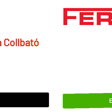
a Collbató
E