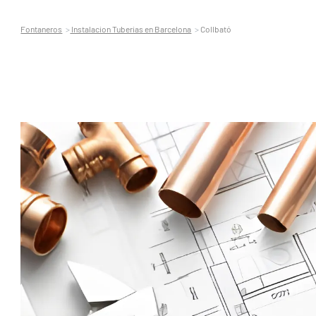
Fontaneros
Instalacion Tuberias en Barcelona
Collbató