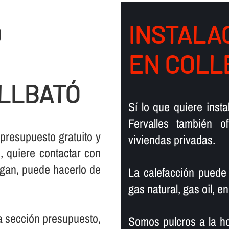
O
INSTALAC
EN COLL
OLLBATÓ
Sí­ lo que quiere ins
Fervalles también 
 presupuesto gratuito y
viviendas privadas.
 quiere contactar con
rgan, puede hacerlo de
La calefacción puede
gas natural, gas oil, en
la sección presupuesto,
Somos pulcros a la ho