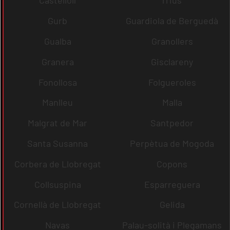
Castellolí
rrius
Gurb
Guardiola de Berguedà
Gualba
Granollers
Granera
Gisclareny
Fonollosa
Folgueroles
Manlleu
Malla
Malgrat de Mar
Santpedor
Santa Susanna
Perpètua de Mogoda
Corbera de Llobregat
Copons
Collsuspina
Esparreguera
Cornellà de Llobregat
Gelida
Navas
Palau-solità i Plegamans