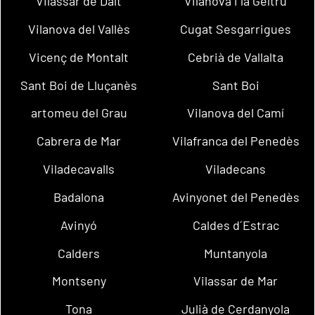
Vilassar de Dalt
Vilanova i la Geltrú
Vilanova del Vallès
Cugat Sesgarrigues
Vicenç de Montalt
Cebrià de Vallalta
Sant Boi de Lluçanès
Sant Boi
artomeu del Grau
Vilanova del Camí
Cabrera de Mar
Vilafranca del Penedès
Viladecavalls
Viladecans
Badalona
Avinyonet del Penedès
Avinyó
Caldes d´Estrac
Calders
Muntanyola
Montseny
Vilassar de Mar
Tona
Julià de Cerdanyola