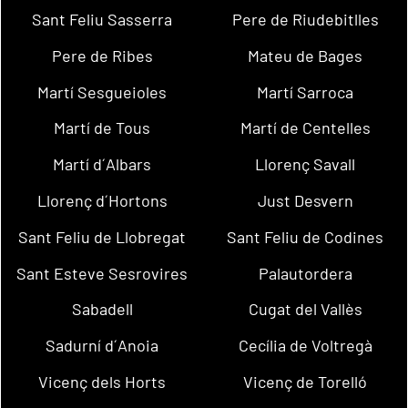
Sant Feliu Sasserra
Pere de Riudebitlles
Pere de Ribes
Mateu de Bages
Martí Sesgueioles
Martí Sarroca
Martí de Tous
Martí de Centelles
Martí d´Albars
Llorenç Savall
Llorenç d´Hortons
Just Desvern
Sant Feliu de Llobregat
Sant Feliu de Codines
Sant Esteve Sesrovires
Palautordera
Sabadell
Cugat del Vallès
Sadurní d´Anoia
Cecília de Voltregà
Vicenç dels Horts
Vicenç de Torelló