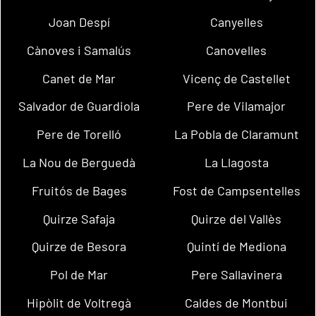
Joan Despí
Canyelles
Cànoves i Samalús
Canovelles
Canet de Mar
Vicenç de Castellet
Salvador de Guardiola
Pere de Vilamajor
Pere de Torelló
La Pobla de Claramunt
La Nou de Berguedà
La Llagosta
Fruitós de Bages
Fost de Campsentelles
Quirze Safaja
Quirze del Vallès
Quirze de Besora
Quintí de Mediona
Pol de Mar
Pere Sallavinera
Hipòlit de Voltregà
Caldes de Montbui