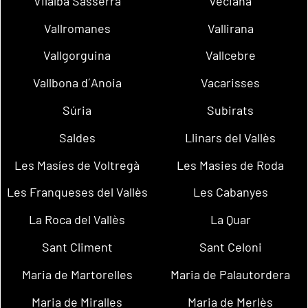
Vilalba Sasserra
Veciana
Vallromanes
Vallirana
Vallgorguina
Vallcebre
Vallbona d´Anoia
Vacarisses
Súria
Subirats
Saldes
Llinars del Vallès
Les Masíes de Voltregà
Les Masies de Roda
Les Franqueses del Vallès
Les Cabanyes
La Roca del Vallès
La Quar
Sant Climent
Sant Celoni
Maria de Martorelles
Maria de Palautordera
Maria de Miralles
Maria de Merlès