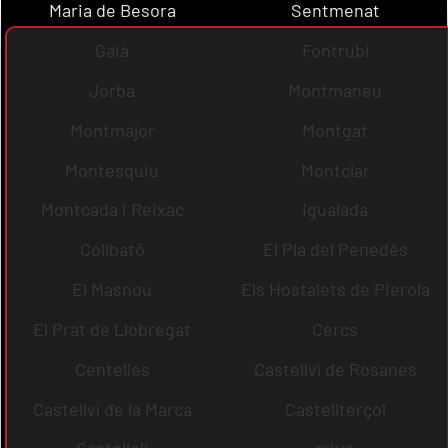
Maria de Besora
Sentmenat
Gaià
Fontrubí
Jorba
Montmaneu
Montmajor
Montgat
Montesquiu
Montclar
Montcada i Reixac
Igualada
Collbató
El Pla del Penedès
El Masnou
Els Hostalets de Pierola
El Prat de Llobregat
Cercs
Centelles
Castellví de Rosanes
Castellví de la Marca
Castellterçol