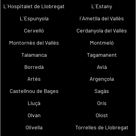
L´Hospitalet de Llobregat
L´Estany
L´Espunyola
l´Ametlla del Vallès
Cervelló
Cerdanyola del Vallès
Montornès del Vallès
Montmeló
Talamanca
Tagamanent
Borredà
Avià
Artés
Argençola
Castellnou de Bages
Sagàs
Lluçà
Orís
Olvan
Olost
Olivella
Torrelles de Llobregat