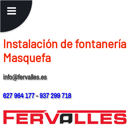
Instalación de fontanerí­a
Masquefa
info@fervalles.es
627 964 177
-
937 299 718