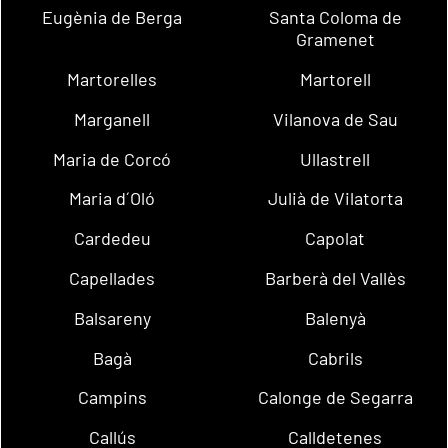
Eugènia de Berga
Santa Coloma de
Gramenet
Martorelles
Martorell
Marganell
Vilanova de Sau
Maria de Corcó
Ullastrell
Maria d´Oló
Julià de Vilatorta
Cardedeu
Capolat
Capellades
Barberà del Vallès
Balsareny
Balenyà
Bagà
Cabrils
Campins
Calonge de Segarra
Callús
Calldetenes