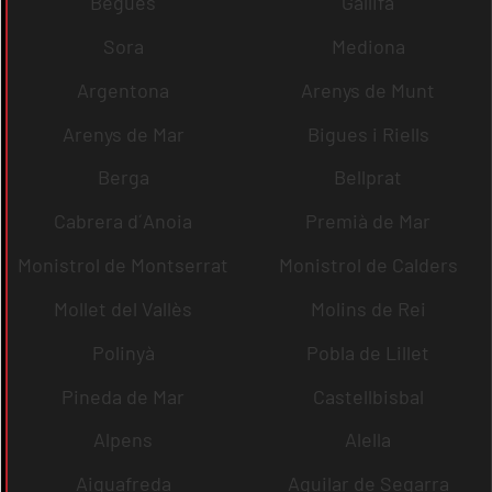
Begues
Gallifa
Sora
Mediona
Argentona
Arenys de Munt
Arenys de Mar
Bigues i Riells
Berga
Bellprat
Cabrera d´Anoia
Premià de Mar
Monistrol de Montserrat
Monistrol de Calders
Mollet del Vallès
Molins de Rei
Polinyà
Pobla de Lillet
Pineda de Mar
Castellbisbal
Alpens
Alella
Aiguafreda
Aguilar de Segarra