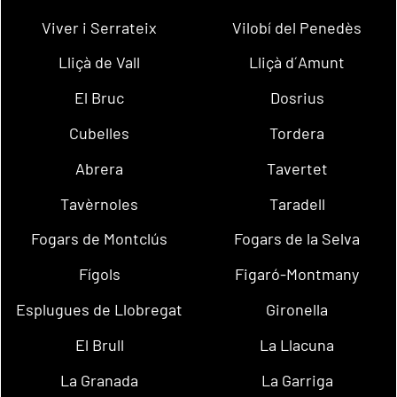
Viver i Serrateix
Vilobí del Penedès
Lliçà de Vall
Lliçà d´Amunt
El Bruc
Dosrius
Cubelles
Tordera
Abrera
Tavertet
Tavèrnoles
Taradell
Fogars de Montclús
Fogars de la Selva
Fígols
Figaró-Montmany
Esplugues de Llobregat
Gironella
El Brull
La Llacuna
La Granada
La Garriga