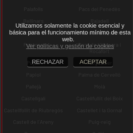
Palafolls
Pacs del Penedès
Rellinars
Rajadell
Utilizamos solamente la cookie esencial y
básica para el funcionamiento mínimo de esta
Premià de Dalt
Prats de Lluçanès
web.
Pontons
Pont de Vilomara i
Ver políticas y gestión de cookies
Rocafort
RECHAZAR
ACEPTAR
Pujalt
Puigdàlber
Papiol
Palma de Cervelló
Pallejà
Moià
Castellgalí
Castellfullit del Boix
Castellfollit de Riubregós
Castellet i la Gornal
Castell de l´Areny
Puig-reig