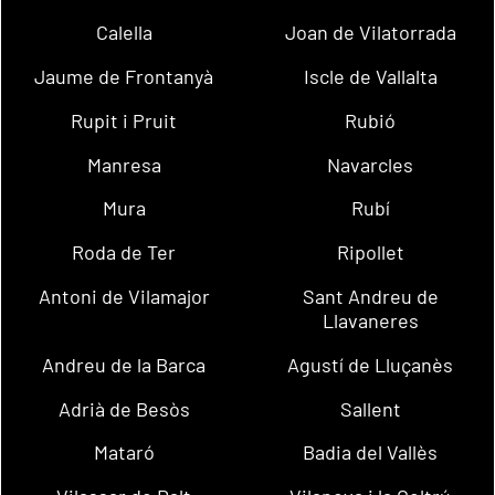
Calella
Joan de Vilatorrada
Jaume de Frontanyà
Iscle de Vallalta
Rupit i Pruit
Rubió
Manresa
Navarcles
Mura
Rubí
Roda de Ter
Ripollet
Antoni de Vilamajor
Sant Andreu de
Llavaneres
Andreu de la Barca
Agustí de Lluçanès
Adrià de Besòs
Sallent
Mataró
Badia del Vallès