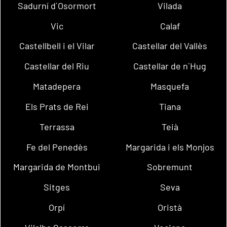
Sadurní d´Osormort
Vilada
Vic
Calaf
Castellbell i el Vilar
Castellar del Vallès
Castellar del Riu
Castellar de n´Hug
Matadepera
Masquefa
Els Prats de Rei
Tiana
Terrassa
Teià
Fe del Penedès
Margarida i els Monjos
Margarida de Montbui
Sobremunt
Sitges
Seva
Orpí
Oristà