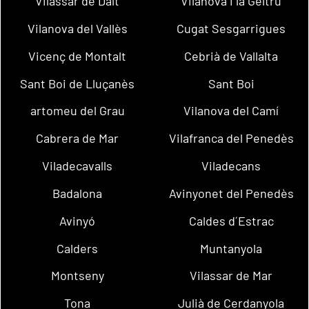
Vilassar de Dalt
Vilanova i la Geltrú
Vilanova del Vallès
Cugat Sesgarrigues
Vicenç de Montalt
Cebrià de Vallalta
Sant Boi de Lluçanès
Sant Boi
artomeu del Grau
Vilanova del Camí
Cabrera de Mar
Vilafranca del Penedès
Viladecavalls
Viladecans
Badalona
Avinyonet del Penedès
Avinyó
Caldes d´Estrac
Calders
Muntanyola
Montseny
Vilassar de Mar
Tona
Julià de Cerdanyola