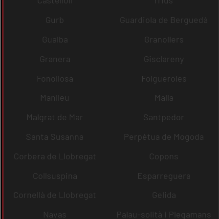
Castellolí
rrius
Gurb
Guardiola de Berguedà
Gualba
Granollers
Granera
Gisclareny
Fonollosa
Folgueroles
Manlleu
Malla
Malgrat de Mar
Santpedor
Santa Susanna
Perpètua de Mogoda
Corbera de Llobregat
Copons
Collsuspina
Esparreguera
Cornellà de Llobregat
Gelida
Navas
Palau-solità i Plegamans