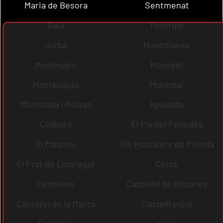
Maria de Besora
Sentmenat
Gaià
Fontrubí
Jorba
Montmaneu
Montmajor
Montgat
Montesquiu
Montclar
Montcada i Reixac
Igualada
Collbató
El Pla del Penedès
El Masnou
Els Hostalets de Pierola
El Prat de Llobregat
Cercs
Centelles
Castellví de Rosanes
Castellví de la Marca
Castellterçol