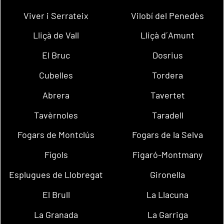
Viver i Serrateix
Vilobí del Penedès
Lliçà de Vall
Lliçà d´Amunt
El Bruc
Dosrius
Cubelles
Tordera
Abrera
Tavertet
Tavèrnoles
Taradell
Fogars de Montclús
Fogars de la Selva
Fígols
Figaró-Montmany
Esplugues de Llobregat
Gironella
El Brull
La Llacuna
La Granada
La Garriga