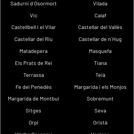
Sadurní d´Osormort
Vilada
Vic
Calaf
Castellbell i el Vilar
Castellar del Vallès
Castellar del Riu
Castellar de n´Hug
Matadepera
Masquefa
Els Prats de Rei
Tiana
Terrassa
Teià
Fe del Penedès
Margarida i els Monjos
Margarida de Montbui
Sobremunt
Sitges
Seva
Orpí
Oristà