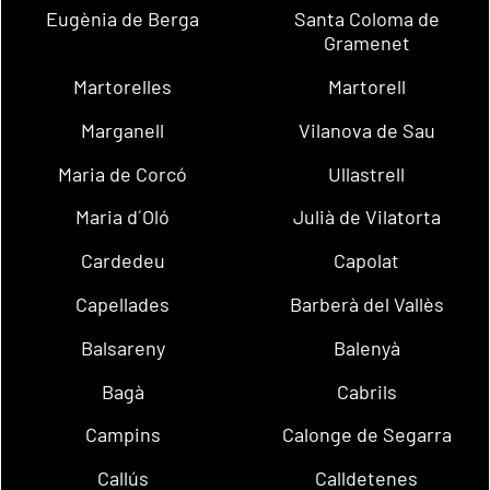
Eugènia de Berga
Santa Coloma de
Gramenet
Martorelles
Martorell
Marganell
Vilanova de Sau
Maria de Corcó
Ullastrell
Maria d´Oló
Julià de Vilatorta
Cardedeu
Capolat
Capellades
Barberà del Vallès
Balsareny
Balenyà
Bagà
Cabrils
Campins
Calonge de Segarra
Callús
Calldetenes