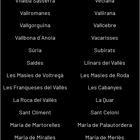
Vilalba Sasserra
Veciana
Vallromanes
Vallirana
Vallgorguina
Vallcebre
Vallbona d´Anoia
Vacarisses
Súria
Subirats
Saldes
Llinars del Vallès
Les Masíes de Voltregà
Les Masies de Roda
Les Franqueses del Vallès
Les Cabanyes
La Roca del Vallès
La Quar
Sant Climent
Sant Celoni
Maria de Martorelles
Maria de Palautordera
Maria de Miralles
Maria de Merlès