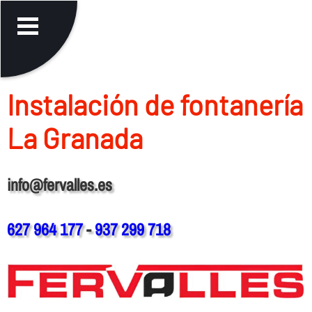
Instalación de fontanerí­a
La Granada
info@fervalles.es
627 964 177
-
937 299 718