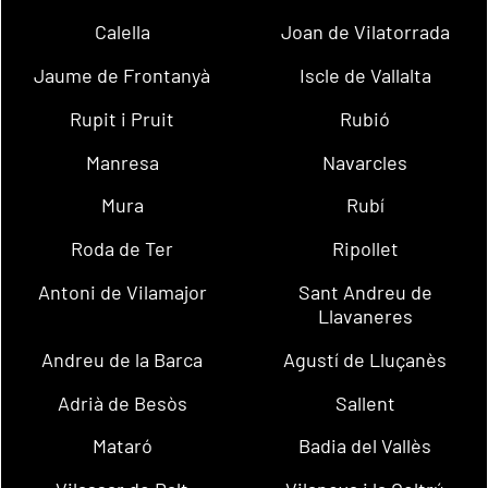
Calella
Joan de Vilatorrada
Jaume de Frontanyà
Iscle de Vallalta
Rupit i Pruit
Rubió
Manresa
Navarcles
Mura
Rubí
Roda de Ter
Ripollet
Antoni de Vilamajor
Sant Andreu de
Llavaneres
Andreu de la Barca
Agustí de Lluçanès
Adrià de Besòs
Sallent
Mataró
Badia del Vallès