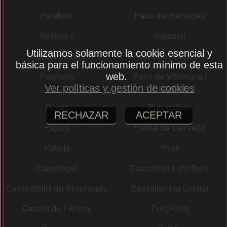
Palafolls
Pacs del Penedès
Rellinars
Rajadell
Utilizamos solamente la cookie esencial y
Premià de Dalt
Prats de Lluçanès
básica para el funcionamiento mínimo de esta
Pontons
Pont de Vilomara i
web.
Rocafort
Ver políticas y gestión de cookies
Pujalt
Puigdàlber
RECHAZAR
ACEPTAR
Papiol
Palma de Cervelló
Pallejà
Moià
Castellgalí
Castellfullit del Boix
Castellfollit de Riubregós
Castellet i la Gornal
Castell de l´Areny
Puig-reig