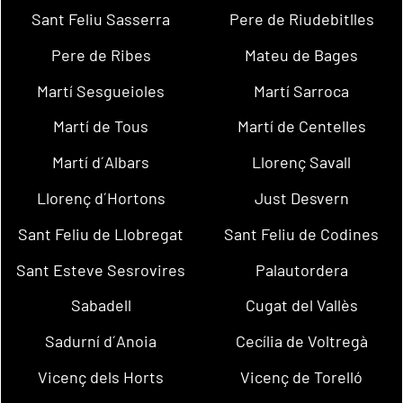
Sant Feliu Sasserra
Pere de Riudebitlles
Pere de Ribes
Mateu de Bages
Martí Sesgueioles
Martí Sarroca
Martí de Tous
Martí de Centelles
Martí d´Albars
Llorenç Savall
Llorenç d´Hortons
Just Desvern
Sant Feliu de Llobregat
Sant Feliu de Codines
Sant Esteve Sesrovires
Palautordera
Sabadell
Cugat del Vallès
Sadurní d´Anoia
Cecília de Voltregà
Vicenç dels Horts
Vicenç de Torelló