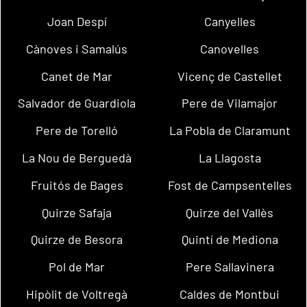
Joan Despí
Canyelles
Cànoves i Samalús
Canovelles
Canet de Mar
Vicenç de Castellet
Salvador de Guardiola
Pere de Vilamajor
Pere de Torelló
La Pobla de Claramunt
La Nou de Berguedà
La Llagosta
Fruitós de Bages
Fost de Campsentelles
Quirze Safaja
Quirze del Vallès
Quirze de Besora
Quintí de Mediona
Pol de Mar
Pere Sallavinera
Hipòlit de Voltregà
Caldes de Montbui