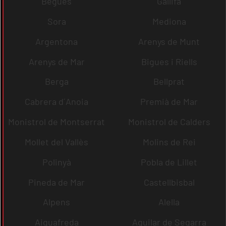
Begues
Gallifa
Sora
Mediona
Argentona
Arenys de Munt
Arenys de Mar
Bigues i Riells
Berga
Bellprat
Cabrera d´Anoia
Premià de Mar
Monistrol de Montserrat
Monistrol de Calders
Mollet del Vallès
Molins de Rei
Polinyà
Pobla de Lillet
Pineda de Mar
Castellbisbal
Alpens
Alella
Aiguafreda
Aguilar de Segarra