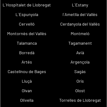
L´Hospitalet de Llobregat
L´Estany
L´Espunyola
l´Ametlla del Vallès
Cervelló
Cerdanyola del Vallès
Montornès del Vallès
Montmeló
Talamanca
Tagamanent
Borredà
Avià
Artés
Argençola
Castellnou de Bages
Sagàs
Lluçà
Orís
Olvan
Olost
Olivella
Torrelles de Llobregat