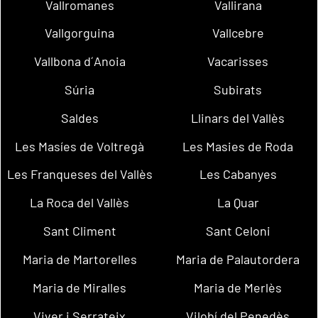
Vallromanes
Vallirana
Vallgorguina
Vallcebre
Vallbona d´Anoia
Vacarisses
Súria
Subirats
Saldes
Llinars del Vallès
Les Masíes de Voltregà
Les Masies de Roda
Les Franqueses del Vallès
Les Cabanyes
La Roca del Vallès
La Quar
Sant Climent
Sant Celoni
Maria de Martorelles
Maria de Palautordera
Maria de Miralles
Maria de Merlès
Viver i Serrateix
Vilobí del Penedès