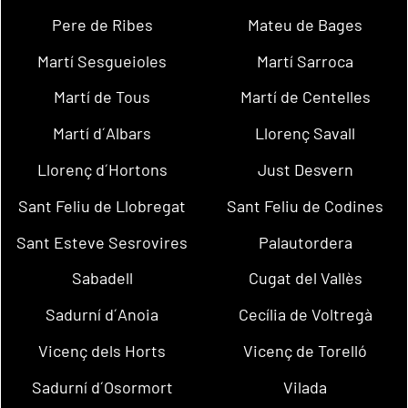
Pere de Ribes
Mateu de Bages
Martí Sesgueioles
Martí Sarroca
Martí de Tous
Martí de Centelles
Martí d´Albars
Llorenç Savall
Llorenç d´Hortons
Just Desvern
Sant Feliu de Llobregat
Sant Feliu de Codines
Sant Esteve Sesrovires
Palautordera
Sabadell
Cugat del Vallès
Sadurní d´Anoia
Cecília de Voltregà
Vicenç dels Horts
Vicenç de Torelló
Sadurní d´Osormort
Vilada