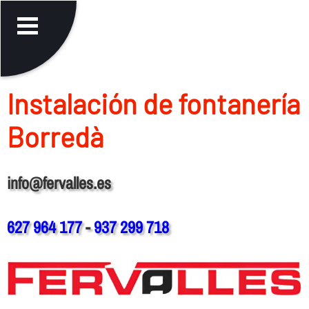
Instalación de fontanerí­a
Borredà
info@fervalles.es
627 964 177
-
937 299 718