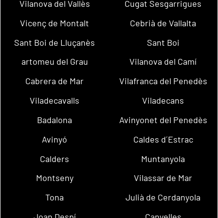
Vilanova del Vallès
Cugat Sesgarrigues
Vicenç de Montalt
Cebrià de Vallalta
Sant Boi de Lluçanès
Sant Boi
artomeu del Grau
Vilanova del Camí
Cabrera de Mar
Vilafranca del Penedès
Viladecavalls
Viladecans
Badalona
Avinyonet del Penedès
Avinyó
Caldes d´Estrac
Calders
Muntanyola
Montseny
Vilassar de Mar
Tona
Julià de Cerdanyola
Joan Despí
Canyelles