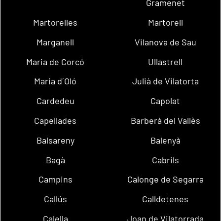
Gramenet
Martorelles
Martorell
Marganell
Vilanova de Sau
Maria de Corcó
Ullastrell
Maria d´Oló
Julià de Vilatorta
Cardedeu
Capolat
Capellades
Barberà del Vallès
Balsareny
Balenyà
Bagà
Cabrils
Campins
Calonge de Segarra
Callús
Calldetenes
Calella
Joan de Vilatorrada