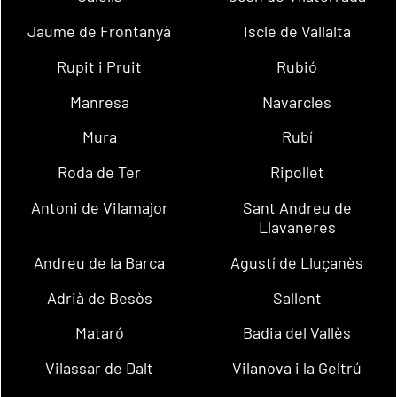
Jaume de Frontanyà
Iscle de Vallalta
Rupit i Pruit
Rubió
Manresa
Navarcles
Mura
Rubí
Roda de Ter
Ripollet
Antoni de Vilamajor
Sant Andreu de
Llavaneres
Andreu de la Barca
Agustí de Lluçanès
Adrià de Besòs
Sallent
Mataró
Badia del Vallès
Vilassar de Dalt
Vilanova i la Geltrú