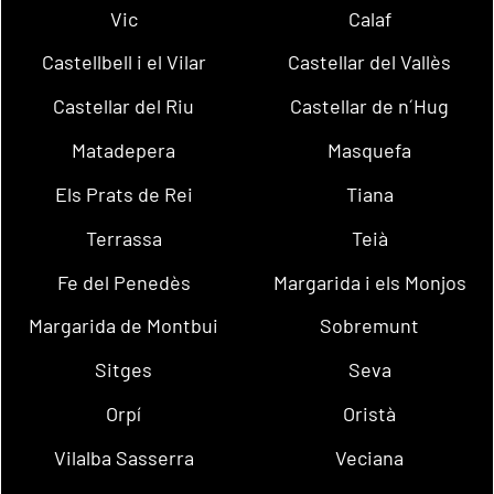
Vic
Calaf
Castellbell i el Vilar
Castellar del Vallès
Castellar del Riu
Castellar de n´Hug
Matadepera
Masquefa
Els Prats de Rei
Tiana
Terrassa
Teià
Fe del Penedès
Margarida i els Monjos
Margarida de Montbui
Sobremunt
Sitges
Seva
Orpí
Oristà
Vilalba Sasserra
Veciana