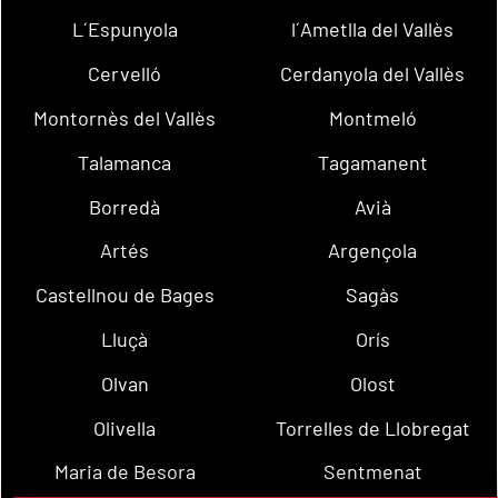
L´Espunyola
l´Ametlla del Vallès
Cervelló
Cerdanyola del Vallès
Montornès del Vallès
Montmeló
Talamanca
Tagamanent
Borredà
Avià
Artés
Argençola
Castellnou de Bages
Sagàs
Lluçà
Orís
Olvan
Olost
Olivella
Torrelles de Llobregat
Maria de Besora
Sentmenat