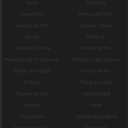
Sora
Mediona
Argentona
Arenys de Munt
Arenys de Mar
Bigues i Riells
Berga
Bellprat
Cabrera d´Anoia
Premià de Mar
Monistrol de Montserrat
Monistrol de Calders
Mollet del Vallès
Molins de Rei
Polinyà
Pobla de Lillet
Pineda de Mar
Castellbisbal
Alpens
Alella
Aiguafreda
Aguilar de Segarra
Torrelles de Foix
Torrelavit