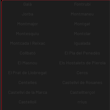
Gaià
Fontrubí
Jorba
Montmaneu
Montmajor
Montgat
Montesquiu
Montclar
Montcada i Reixac
Igualada
Collbató
El Pla del Penedès
El Masnou
Els Hostalets de Pierola
El Prat de Llobregat
Cercs
Centelles
Castellví de Rosanes
Castellví de la Marca
Castellterçol
Castellolí
rrius