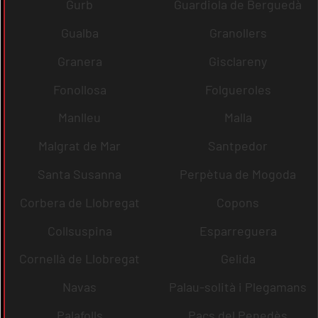
Gurb
Guardiola de Berguedà
Gualba
Granollers
Granera
Gisclareny
Fonollosa
Folgueroles
Manlleu
Malla
Malgrat de Mar
Santpedor
Santa Susanna
Perpètua de Mogoda
Corbera de Llobregat
Copons
Collsuspina
Esparreguera
Cornellà de Llobregat
Gelida
Navas
Palau-solità i Plegamans
Palafolls
Pacs del Penedès