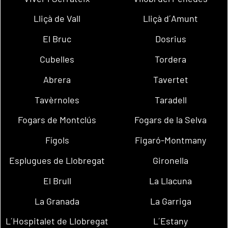
Lliçà de Vall
Lliçà d´Amunt
El Bruc
Dosrius
Cubelles
Tordera
Abrera
Tavertet
Tavèrnoles
Taradell
Fogars de Montclús
Fogars de la Selva
Fígols
Figaró-Montmany
Esplugues de Llobregat
Gironella
El Brull
La Llacuna
La Granada
La Garriga
L´Hospitalet de Llobregat
L´Estany