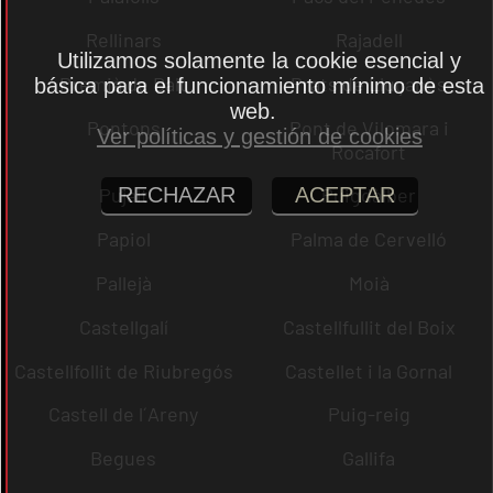
Rellinars
Rajadell
Utilizamos solamente la cookie esencial y
Premià de Dalt
Prats de Lluçanès
básica para el funcionamiento mínimo de esta
web.
Pontons
Pont de Vilomara i
Ver políticas y gestión de cookies
Rocafort
RECHAZAR
ACEPTAR
Pujalt
Puigdàlber
Papiol
Palma de Cervelló
Pallejà
Moià
Castellgalí
Castellfullit del Boix
Castellfollit de Riubregós
Castellet i la Gornal
Castell de l´Areny
Puig-reig
Begues
Gallifa