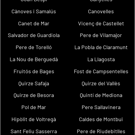
Cànoves i Samalús
Canovelles
Canet de Mar
Vicenç de Castellet
Salvador de Guardiola
Pere de Vilamajor
Pere de Torelló
La Pobla de Claramunt
La Nou de Berguedà
La Llagosta
Fruitós de Bages
Fost de Campsentelles
Quirze Safaja
Quirze del Vallès
Quirze de Besora
Quintí de Mediona
Pol de Mar
Pere Sallavinera
Hipòlit de Voltregà
Caldes de Montbui
Sant Feliu Sasserra
Pere de Riudebitlles