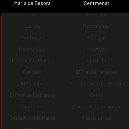
Maria de Besora
Sentmenat
Gaià
Fontrubí
Jorba
Montmaneu
Montmajor
Montgat
Montesquiu
Montclar
Montcada i Reixac
Igualada
Collbató
El Pla del Penedès
El Masnou
Els Hostalets de Pierola
El Prat de Llobregat
Cercs
Centelles
Castellví de Rosanes
Castellví de la Marca
Castellterçol