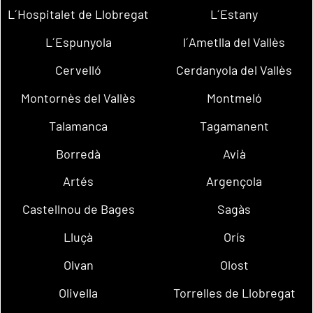
L´Hospitalet de Llobregat
L´Estany
L´Espunyola
l´Ametlla del Vallès
Cervelló
Cerdanyola del Vallès
Montornès del Vallès
Montmeló
Talamanca
Tagamanent
Borredà
Avià
Artés
Argençola
Castellnou de Bages
Sagàs
Lluçà
Orís
Olvan
Olost
Olivella
Torrelles de Llobregat