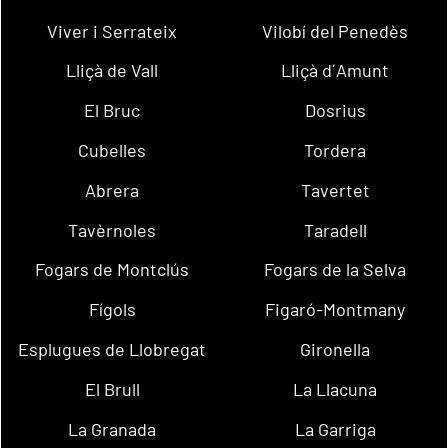
Viver i Serrateix
Vilobí del Penedès
Lliçà de Vall
Lliçà d´Amunt
El Bruc
Dosrius
Cubelles
Tordera
Abrera
Tavertet
Tavèrnoles
Taradell
Fogars de Montclús
Fogars de la Selva
Fígols
Figaró-Montmany
Esplugues de Llobregat
Gironella
El Brull
La Llacuna
La Granada
La Garriga