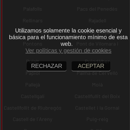
Palafolls
Pacs del Penedès
Rellinars
Rajadell
Utilizamos solamente la cookie esencial y
Premià de Dalt
Prats de Lluçanès
básica para el funcionamiento mínimo de esta
Pontons
Pont de Vilomara i
web.
Rocafort
Ver políticas y gestión de cookies
Pujalt
Puigdàlber
RECHAZAR
ACEPTAR
Papiol
Palma de Cervelló
Pallejà
Moià
Castellgalí
Castellfullit del Boix
Castellfollit de Riubregós
Castellet i la Gornal
Castell de l´Areny
Puig-reig