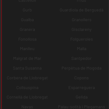
Castellolí
rrius
Gurb
Guardiola de Berguedà
Gualba
Granollers
Granera
Gisclareny
Fonollosa
Folgueroles
Manlleu
Malla
Malgrat de Mar
Santpedor
Santa Susanna
Perpètua de Mogoda
Corbera de Llobregat
Copons
Collsuspina
Esparreguera
Cornellà de Llobregat
Gelida
Navas
Palau-solità i Plegamans