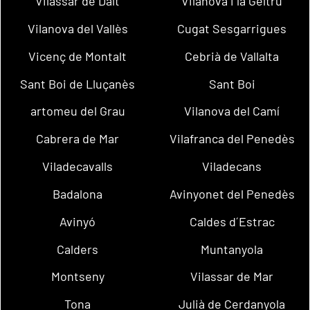
Vilassar de Dalt
Vilanova i la Geltrú
Vilanova del Vallès
Cugat Sesgarrigues
Vicenç de Montalt
Cebrià de Vallalta
Sant Boi de Lluçanès
Sant Boi
artomeu del Grau
Vilanova del Camí
Cabrera de Mar
Vilafranca del Penedès
Viladecavalls
Viladecans
Badalona
Avinyonet del Penedès
Avinyó
Caldes d´Estrac
Calders
Muntanyola
Montseny
Vilassar de Mar
Tona
Julià de Cerdanyola