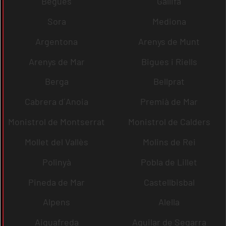
Begues
Gallifa
Sora
Mediona
Argentona
Arenys de Munt
Arenys de Mar
Bigues i Riells
Berga
Bellprat
Cabrera d´Anoia
Premià de Mar
Monistrol de Montserrat
Monistrol de Calders
Mollet del Vallès
Molins de Rei
Polinyà
Pobla de Lillet
Pineda de Mar
Castellbisbal
Alpens
Alella
Aiguafreda
Aguilar de Segarra