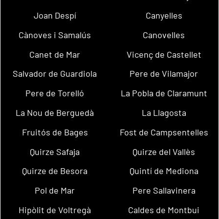
Joan Despí
Canyelles
Cànoves i Samalús
Canovelles
Canet de Mar
Vicenç de Castellet
Salvador de Guardiola
Pere de Vilamajor
Pere de Torelló
La Pobla de Claramunt
La Nou de Berguedà
La Llagosta
Fruitós de Bages
Fost de Campsentelles
Quirze Safaja
Quirze del Vallès
Quirze de Besora
Quintí de Mediona
Pol de Mar
Pere Sallavinera
Hipòlit de Voltregà
Caldes de Montbui