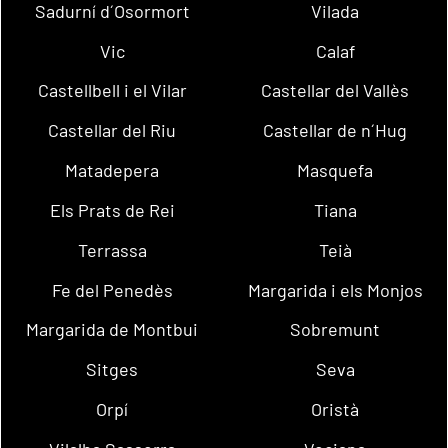
Sadurní d´Osormort
Vilada
Vic
Calaf
Castellbell i el Vilar
Castellar del Vallès
Castellar del Riu
Castellar de n´Hug
Matadepera
Masquefa
Els Prats de Rei
Tiana
Terrassa
Teià
Fe del Penedès
Margarida i els Monjos
Margarida de Montbui
Sobremunt
Sitges
Seva
Orpí
Oristà