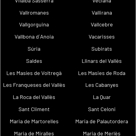
Vilalba Sasserra
Veciana
Vallromanes
Vallirana
Vallgorguina
Vallcebre
Vallbona d´Anoia
Vacarisses
Súria
Subirats
Saldes
Llinars del Vallès
Les Masíes de Voltregà
Les Masies de Roda
Les Franqueses del Vallès
Les Cabanyes
La Roca del Vallès
La Quar
Sant Climent
Sant Celoni
Maria de Martorelles
Maria de Palautordera
Maria de Miralles
Maria de Merlès