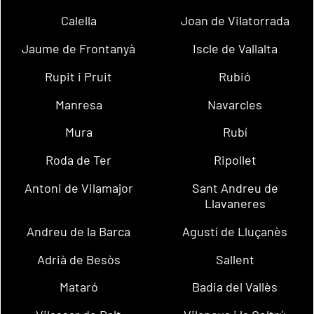
Calella
Joan de Vilatorrada
Jaume de Frontanyà
Iscle de Vallalta
Rupit i Pruit
Rubió
Manresa
Navarcles
Mura
Rubí
Roda de Ter
Ripollet
Antoni de Vilamajor
Sant Andreu de
Llavaneres
Andreu de la Barca
Agustí de Lluçanès
Adrià de Besòs
Sallent
Mataró
Badia del Vallès