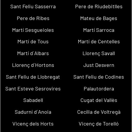
Sant Feliu Sasserra
Pere de Riudebitlles
Pere de Ribes
Mateu de Bages
Martí Sesgueioles
Martí Sarroca
Martí de Tous
Martí de Centelles
Martí d´Albars
Llorenç Savall
Llorenç d´Hortons
Just Desvern
Sant Feliu de Llobregat
Sant Feliu de Codines
Sant Esteve Sesrovires
Palautordera
Sabadell
Cugat del Vallès
Sadurní d´Anoia
Cecília de Voltregà
Vicenç dels Horts
Vicenç de Torelló