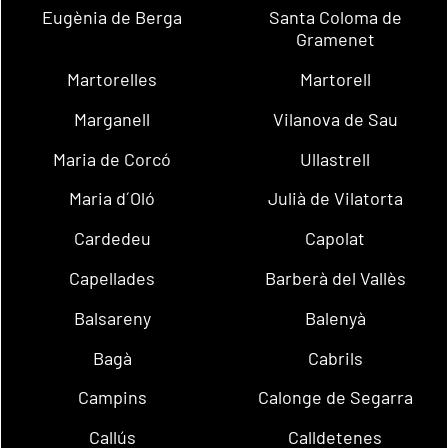
Eugènia de Berga
Santa Coloma de
Gramenet
Martorelles
Martorell
Marganell
Vilanova de Sau
Maria de Corcó
Ullastrell
Maria d´Oló
Julià de Vilatorta
Cardedeu
Capolat
Capellades
Barberà del Vallès
Balsareny
Balenyà
Bagà
Cabrils
Campins
Calonge de Segarra
Callús
Calldetenes