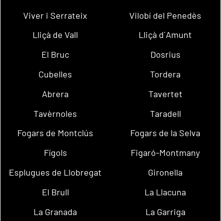
Viver i Serrateix
Vilobí del Penedès
Lliçà de Vall
Lliçà d´Amunt
El Bruc
Dosrius
Cubelles
Tordera
Abrera
Tavertet
Tavèrnoles
Taradell
Fogars de Montclús
Fogars de la Selva
Fígols
Figaró-Montmany
Esplugues de Llobregat
Gironella
El Brull
La Llacuna
La Granada
La Garriga