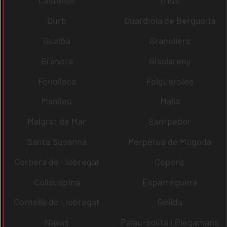
Castellolí
rrius
Gurb
Guardiola de Berguedà
Gualba
Granollers
Granera
Gisclareny
Fonollosa
Folgueroles
Manlleu
Malla
Malgrat de Mar
Santpedor
Santa Susanna
Perpètua de Mogoda
Corbera de Llobregat
Copons
Collsuspina
Esparreguera
Cornellà de Llobregat
Gelida
Navas
Palau-solità i Plegamans