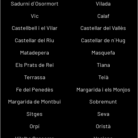
Sadurní d´Osormort
Vilada
Vic
Calaf
Castellbell i el Vilar
Castellar del Vallès
Castellar del Riu
Castellar de n´Hug
Matadepera
Masquefa
Els Prats de Rei
Tiana
Terrassa
Teià
Fe del Penedès
Margarida i els Monjos
Margarida de Montbui
Sobremunt
Sitges
Seva
Orpí
Oristà