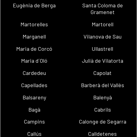
Eugènia de Berga
Santa Coloma de
Gramenet
Martorelles
Martorell
Marganell
Vilanova de Sau
Maria de Corcó
Ullastrell
Maria d´Oló
Julià de Vilatorta
Cardedeu
Capolat
Capellades
Barberà del Vallès
Balsareny
Balenyà
Bagà
Cabrils
Campins
Calonge de Segarra
Callús
Calldetenes