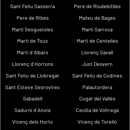
Sant Feliu Sasserra
Pere de Riudebitlles
Pere de Ribes
Mateu de Bages
Martí Sesgueioles
Martí Sarroca
Martí de Tous
Martí de Centelles
Martí d´Albars
Llorenç Savall
Llorenç d´Hortons
Just Desvern
Sant Feliu de Llobregat
Sant Feliu de Codines
Sant Esteve Sesrovires
Palautordera
Sabadell
Cugat del Vallès
Sadurní d´Anoia
Cecília de Voltregà
Vicenç dels Horts
Vicenç de Torelló