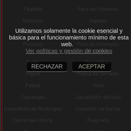
Palafolls
Pacs del Penedès
Rellinars
Rajadell
Utilizamos solamente la cookie esencial y
Premià de Dalt
Prats de Lluçanès
básica para el funcionamiento mínimo de esta
Pontons
Pont de Vilomara i
web.
Rocafort
Ver políticas y gestión de cookies
Pujalt
Puigdàlber
RECHAZAR
ACEPTAR
Papiol
Palma de Cervelló
Pallejà
Moià
Castellgalí
Castellfullit del Boix
Castellfollit de Riubregós
Castellet i la Gornal
Castell de l´Areny
Puig-reig