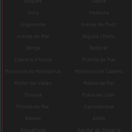
Begues
Gallifa
Sora
Mediona
Argentona
Arenys de Munt
Arenys de Mar
Bigues i Riells
Berga
Bellprat
Cabrera d´Anoia
Premià de Mar
Monistrol de Montserrat
Monistrol de Calders
Mollet del Vallès
Molins de Rei
Polinyà
Pobla de Lillet
Pineda de Mar
Castellbisbal
Alpens
Alella
Aiguafreda
Aguilar de Segarra