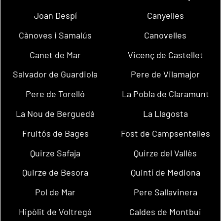
Joan Despí
Canyelles
Cànoves i Samalús
Canovelles
Canet de Mar
Vicenç de Castellet
Salvador de Guardiola
Pere de Vilamajor
Pere de Torelló
La Pobla de Claramunt
La Nou de Berguedà
La Llagosta
Fruitós de Bages
Fost de Campsentelles
Quirze Safaja
Quirze del Vallès
Quirze de Besora
Quintí de Mediona
Pol de Mar
Pere Sallavinera
Hipòlit de Voltregà
Caldes de Montbui