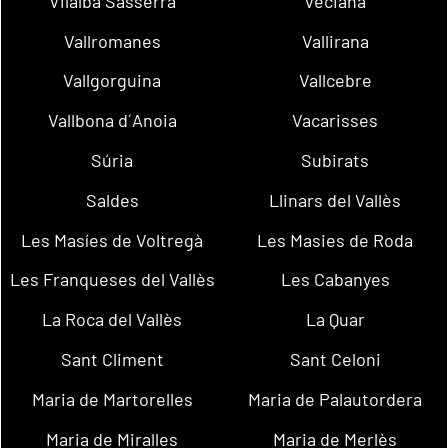
Vilalba Sasserra
Veciana
Vallromanes
Vallirana
Vallgorguina
Vallcebre
Vallbona d´Anoia
Vacarisses
Súria
Subirats
Saldes
Llinars del Vallès
Les Masíes de Voltregà
Les Masies de Roda
Les Franqueses del Vallès
Les Cabanyes
La Roca del Vallès
La Quar
Sant Climent
Sant Celoni
Maria de Martorelles
Maria de Palautordera
Maria de Miralles
Maria de Merlès