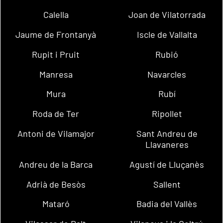
Calella
Joan de Vilatorrada
Jaume de Frontanyà
Iscle de Vallalta
Rupit i Pruit
Rubió
Manresa
Navarcles
Mura
Rubí
Roda de Ter
Ripollet
Antoni de Vilamajor
Sant Andreu de
Llavaneres
Andreu de la Barca
Agustí de Lluçanès
Adrià de Besòs
Sallent
Mataró
Badia del Vallès