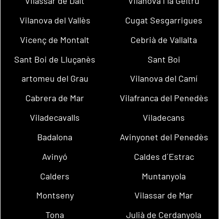
Vilassar de Dalt
Vilanova i la Geltrú
Vilanova del Vallès
Cugat Sesgarrigues
Vicenç de Montalt
Cebrià de Vallalta
Sant Boi de Lluçanès
Sant Boi
artomeu del Grau
Vilanova del Camí
Cabrera de Mar
Vilafranca del Penedès
Viladecavalls
Viladecans
Badalona
Avinyonet del Penedès
Avinyó
Caldes d´Estrac
Calders
Muntanyola
Montseny
Vilassar de Mar
Tona
Julià de Cerdanyola