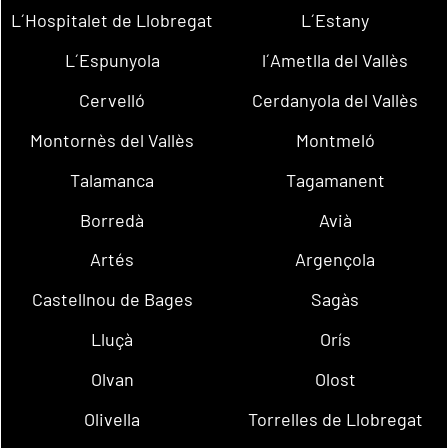
L´Hospitalet de Llobregat
L´Estany
L´Espunyola
l´Ametlla del Vallès
Cervelló
Cerdanyola del Vallès
Montornès del Vallès
Montmeló
Talamanca
Tagamanent
Borredà
Avià
Artés
Argençola
Castellnou de Bages
Sagàs
Lluçà
Orís
Olvan
Olost
Olivella
Torrelles de Llobregat