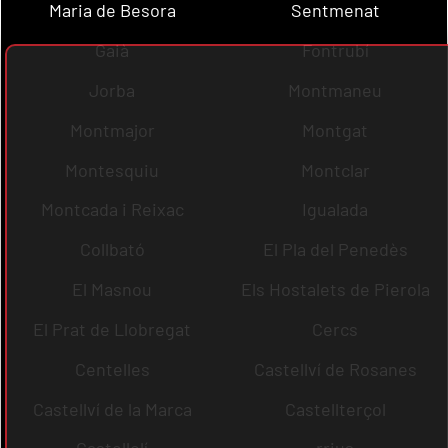
Maria de Besora
Sentmenat
Gaià
Fontrubí
Jorba
Montmaneu
Montmajor
Montgat
Montesquiu
Montclar
Montcada i Reixac
Igualada
Collbató
El Pla del Penedès
El Masnou
Els Hostalets de Pierola
El Prat de Llobregat
Cercs
Centelles
Castellví de Rosanes
Castellví de la Marca
Castellterçol