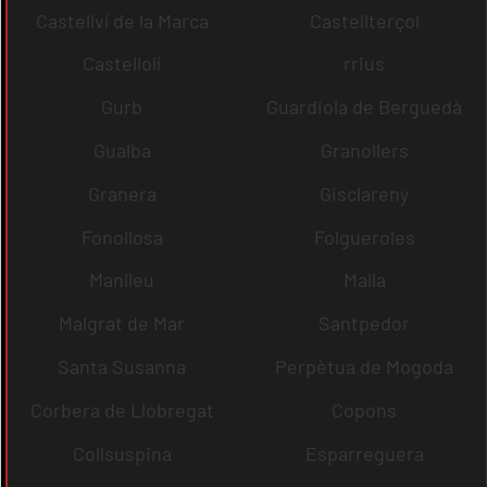
Castellví de la Marca
Castellterçol
Castellolí
rrius
Gurb
Guardiola de Berguedà
Gualba
Granollers
Granera
Gisclareny
Fonollosa
Folgueroles
Manlleu
Malla
Malgrat de Mar
Santpedor
Santa Susanna
Perpètua de Mogoda
Corbera de Llobregat
Copons
Collsuspina
Esparreguera