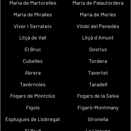
Maria de Martorelles
Maria de Palautordera
Maria de Miralles
Maria de Merlès
Viver i Serrateix
Vilobí del Penedès
Lliçà de Vall
Lliçà d´Amunt
El Bruc
Dosrius
Cubelles
Tordera
Abrera
Tavertet
Tavèrnoles
Taradell
Fogars de Montclús
Fogars de la Selva
Fígols
Figaró-Montmany
Esplugues de Llobregat
Gironella
El Brull
La Llacuna