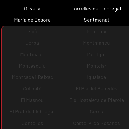
Olivella
Torrelles de Llobregat
Maria de Besora
Sentmenat
Gaià
Fontrubí
Jorba
Montmaneu
Montmajor
Montgat
Montesquiu
Montclar
Montcada i Reixac
Igualada
Collbató
El Pla del Penedès
El Masnou
Els Hostalets de Pierola
El Prat de Llobregat
Cercs
Centelles
Castellví de Rosanes