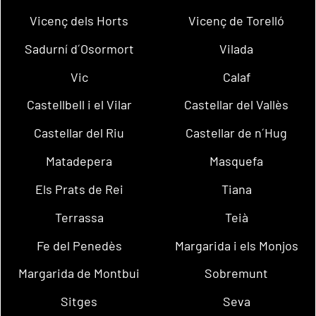
Vicenç dels Horts
Vicenç de Torelló
Sadurní d´Osormort
Vilada
Vic
Calaf
Castellbell i el Vilar
Castellar del Vallès
Castellar del Riu
Castellar de n´Hug
Matadepera
Masquefa
Els Prats de Rei
Tiana
Terrassa
Teià
Fe del Penedès
Margarida i els Monjos
Margarida de Montbui
Sobremunt
Sitges
Seva