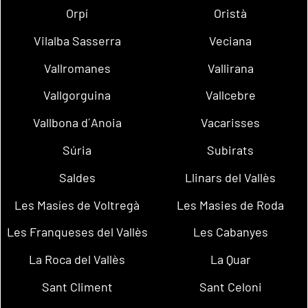
Orpí
Oristà
Vilalba Sasserra
Veciana
Vallromanes
Vallirana
Vallgorguina
Vallcebre
Vallbona d´Anoia
Vacarisses
Súria
Subirats
Saldes
Llinars del Vallès
Les Masíes de Voltregà
Les Masies de Roda
Les Franqueses del Vallès
Les Cabanyes
La Roca del Vallès
La Quar
Sant Climent
Sant Celoni