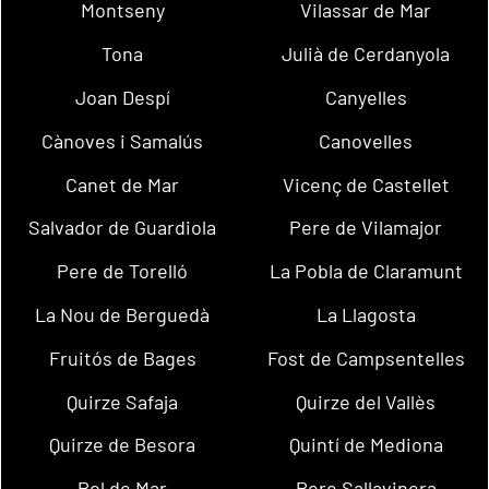
Montseny
Vilassar de Mar
Tona
Julià de Cerdanyola
Joan Despí
Canyelles
Cànoves i Samalús
Canovelles
Canet de Mar
Vicenç de Castellet
Salvador de Guardiola
Pere de Vilamajor
Pere de Torelló
La Pobla de Claramunt
La Nou de Berguedà
La Llagosta
Fruitós de Bages
Fost de Campsentelles
Quirze Safaja
Quirze del Vallès
Quirze de Besora
Quintí de Mediona
Pol de Mar
Pere Sallavinera