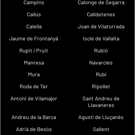
Campins
Calonge de Segarra
Callús
Calldetenes
Calella
Joan de Vilatorrada
Jaume de Frontanyà
Iscle de Vallalta
Rupit i Pruit
Rubió
Manresa
Navarcles
Mura
Rubí
Roda de Ter
Ripollet
Antoni de Vilamajor
Sant Andreu de
Llavaneres
Andreu de la Barca
Agustí de Lluçanès
Adrià de Besòs
Sallent