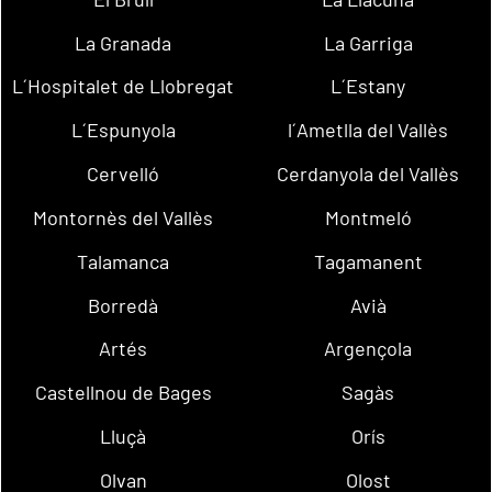
La Granada
La Garriga
L´Hospitalet de Llobregat
L´Estany
L´Espunyola
l´Ametlla del Vallès
Cervelló
Cerdanyola del Vallès
Montornès del Vallès
Montmeló
Talamanca
Tagamanent
Borredà
Avià
Artés
Argençola
Castellnou de Bages
Sagàs
Lluçà
Orís
Olvan
Olost