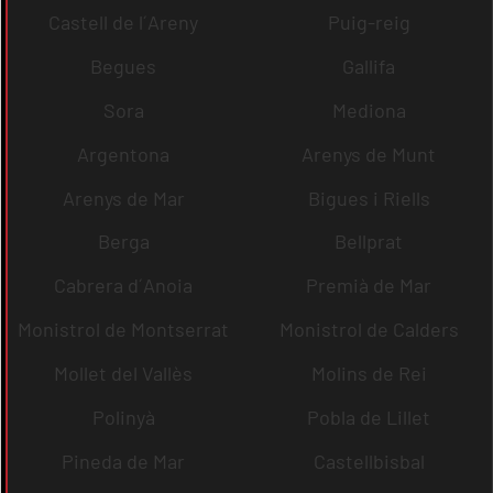
Castell de l´Areny
Puig-reig
Begues
Gallifa
Sora
Mediona
Argentona
Arenys de Munt
Arenys de Mar
Bigues i Riells
Berga
Bellprat
Cabrera d´Anoia
Premià de Mar
Monistrol de Montserrat
Monistrol de Calders
Mollet del Vallès
Molins de Rei
Polinyà
Pobla de Lillet
Pineda de Mar
Castellbisbal