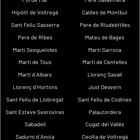
Hipòlit de Voltregà
Caldes de Montbui
Sant Feliu Sasserra
Pere de Riudebitlles
Pere de Ribes
Mateu de Bages
Martí Sesgueioles
Martí Sarroca
Martí de Tous
Martí de Centelles
Martí d´Albars
Llorenç Savall
Llorenç d´Hortons
Just Desvern
Sant Feliu de Llobregat
Sant Feliu de Codines
Sant Esteve Sesrovires
Palautordera
Sabadell
Cugat del Vallès
Sadurní d´Anoia
Cecília de Voltregà