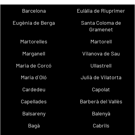
Barcelona
Eulàlia de Riuprimer
Eugènia de Berga
Santa Coloma de
Gramenet
Martorelles
Martorell
Marganell
Vilanova de Sau
Maria de Corcó
Ullastrell
Maria d´Oló
Julià de Vilatorta
Cardedeu
Capolat
Capellades
Barberà del Vallès
Balsareny
Balenyà
Bagà
Cabrils