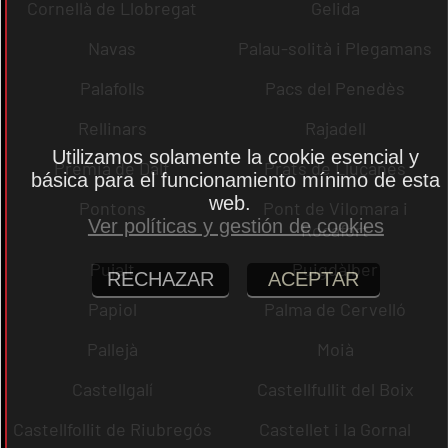
Cornellà de Llobregat
Gelida
Navas
Palau-solità i Plegamans
Palafolls
Pacs del Penedès
Rellinars
Rajadell
Utilizamos solamente la cookie esencial y
Premià de Dalt
Prats de Lluçanès
básica para el funcionamiento mínimo de esta
web.
Pontons
Pont de Vilomara i
Ver políticas y gestión de cookies
Rocafort
Pujalt
Puigdàlber
RECHAZAR
ACEPTAR
Papiol
Palma de Cervelló
Pallejà
Moià
Castellgalí
Castellfullit del Boix
Castellfollit de Riubregós
Castellet i la Gornal