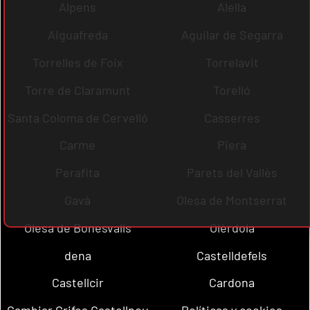
Alpens
Alella
Aiguafreda
Aguilar de Segarra
Torrelles de Foix
Torrelavit
Torre de Claramunt
Torelló
Santa Coloma de Cervelló
Casserres
Carme
Piera
Perafita
Parets del Vallès
Gavà
Olesa de Montserrat
Olesa de Bonesvalls
Olèrdola
dena
Castelldefels
Castellcir
Cardona