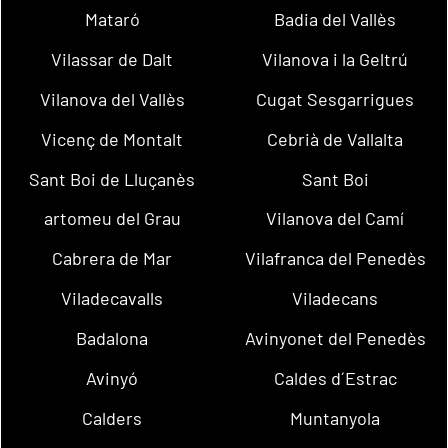
Mataró
Badia del Vallès
Vilassar de Dalt
Vilanova i la Geltrú
Vilanova del Vallès
Cugat Sesgarrigues
Vicenç de Montalt
Cebrià de Vallalta
Sant Boi de Lluçanès
Sant Boi
artomeu del Grau
Vilanova del Camí
Cabrera de Mar
Vilafranca del Penedès
Viladecavalls
Viladecans
Badalona
Avinyonet del Penedès
Avinyó
Caldes d´Estrac
Calders
Muntanyola