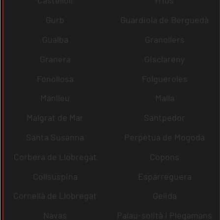
Castellolí
rrius
Gurb
Guardiola de Berguedà
Gualba
Granollers
Granera
Gisclareny
Fonollosa
Folgueroles
Manlleu
Malla
Malgrat de Mar
Santpedor
Santa Susanna
Perpètua de Mogoda
Corbera de Llobregat
Copons
Collsuspina
Esparreguera
Cornellà de Llobregat
Gelida
Navas
Palau-solità i Plegamans