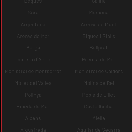
Begues
Gallifa
Sora
Mediona
Argentona
Arenys de Munt
Arenys de Mar
Bigues i Riells
Berga
Bellprat
Cabrera d´Anoia
Premià de Mar
Monistrol de Montserrat
Monistrol de Calders
Mollet del Vallès
Molins de Rei
Polinyà
Pobla de Lillet
Pineda de Mar
Castellbisbal
Alpens
Alella
Aiguafreda
Aguilar de Segarra