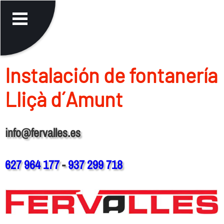
Instalación de fontanerí­a
Lliçà d´Amunt
info@fervalles.es
627 964 177
-
937 299 718