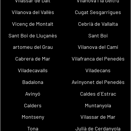
Vilassar de Dalt
Vilanova i la Geltrú
Vilanova del Vallès
Cugat Sesgarrigues
Vicenç de Montalt
Cebrià de Vallalta
Sant Boi de Lluçanès
Sant Boi
artomeu del Grau
Vilanova del Camí
Cabrera de Mar
Vilafranca del Penedès
Viladecavalls
Viladecans
Badalona
Avinyonet del Penedès
Avinyó
Caldes d´Estrac
Calders
Muntanyola
Montseny
Vilassar de Mar
Tona
Julià de Cerdanyola