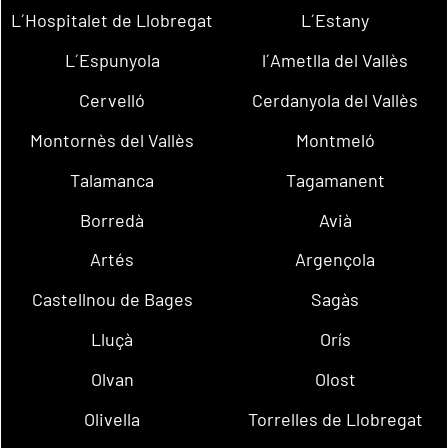
L´Hospitalet de Llobregat
L´Estany
L´Espunyola
l´Ametlla del Vallès
Cervelló
Cerdanyola del Vallès
Montornès del Vallès
Montmeló
Talamanca
Tagamanent
Borredà
Avià
Artés
Argençola
Castellnou de Bages
Sagàs
Lluçà
Orís
Olvan
Olost
Olivella
Torrelles de Llobregat