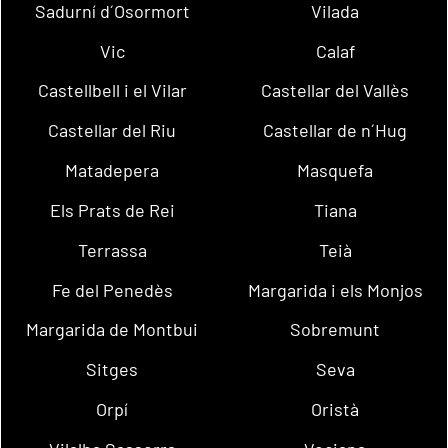
Sadurní d´Osormort
Vilada
Vic
Calaf
Castellbell i el Vilar
Castellar del Vallès
Castellar del Riu
Castellar de n´Hug
Matadepera
Masquefa
Els Prats de Rei
Tiana
Terrassa
Teià
Fe del Penedès
Margarida i els Monjos
Margarida de Montbui
Sobremunt
Sitges
Seva
Orpí
Oristà