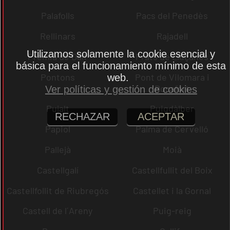
Palafolls
Pacs del Penedès
Rellinars
Rajadell
Utilizamos solamente la cookie esencial y
Premià de Dalt
Prats de Lluçanès
básica para el funcionamiento mínimo de esta
Pontons
Pont de Vilomara i
web.
Rocafort
Ver políticas y gestión de cookies
Pujalt
Puigdàlber
RECHAZAR
ACEPTAR
Papiol
Palma de Cervelló
Pallejà
Moià
Castellgalí
Castellfullit del Boix
Castellfollit de Riubregós
Castellet i la Gornal
Castell de l´Areny
Puig-reig