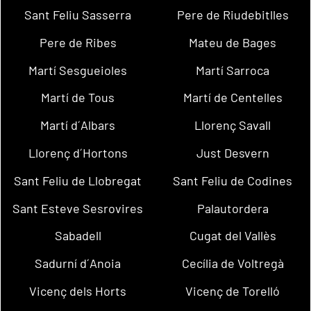
Sant Feliu Sasserra
Pere de Riudebitlles
Pere de Ribes
Mateu de Bages
Martí Sesgueioles
Martí Sarroca
Martí de Tous
Martí de Centelles
Martí d´Albars
Llorenç Savall
Llorenç d´Hortons
Just Desvern
Sant Feliu de Llobregat
Sant Feliu de Codines
Sant Esteve Sesrovires
Palautordera
Sabadell
Cugat del Vallès
Sadurní d´Anoia
Cecília de Voltregà
Vicenç dels Horts
Vicenç de Torelló