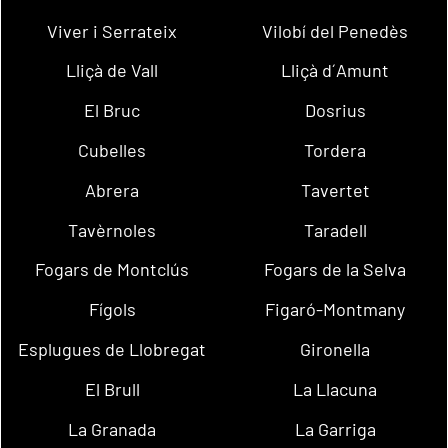
Viver i Serrateix
Vilobí del Penedès
Lliçà de Vall
Lliçà d´Amunt
El Bruc
Dosrius
Cubelles
Tordera
Abrera
Tavertet
Tavèrnoles
Taradell
Fogars de Montclús
Fogars de la Selva
Fígols
Figaró-Montmany
Esplugues de Llobregat
Gironella
El Brull
La Llacuna
La Granada
La Garriga