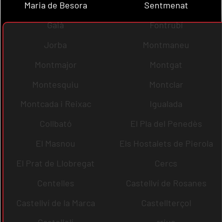
Maria de Besora
Sentmenat
Gaià
Fontrubí
Jorba
Montmaneu
Montmajor
Montgat
Montesquiu
Montclar
Montcada i Reixac
Igualada
Collbató
El Pla del Penedès
El Masnou
Els Hostalets de Pierola
El Prat de Llobregat
Cercs
Centelles
Castellví de Rosanes
Castellví de la Marca
Castellterçol