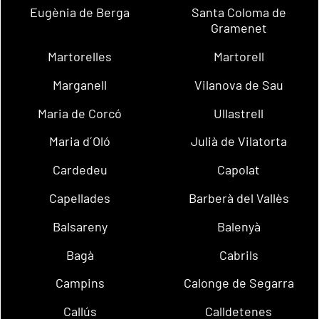
Eugènia de Berga
Santa Coloma de
Gramenet
Martorelles
Martorell
Marganell
Vilanova de Sau
Maria de Corcó
Ullastrell
Maria d´Oló
Julià de Vilatorta
Cardedeu
Capolat
Capellades
Barberà del Vallès
Balsareny
Balenyà
Bagà
Cabrils
Campins
Calonge de Segarra
Callús
Calldetenes