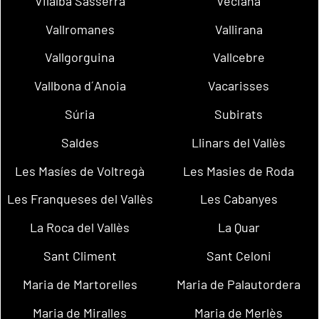
Vilalba Sasserra
Veciana
Vallromanes
Vallirana
Vallgorguina
Vallcebre
Vallbona d´Anoia
Vacarisses
Súria
Subirats
Saldes
Llinars del Vallès
Les Masíes de Voltregà
Les Masies de Roda
Les Franqueses del Vallès
Les Cabanyes
La Roca del Vallès
La Quar
Sant Climent
Sant Celoni
Maria de Martorelles
Maria de Palautordera
Maria de Miralles
Maria de Merlès