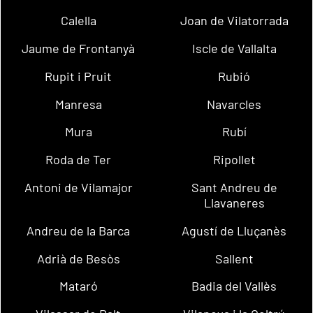
Calella
Joan de Vilatorrada
Jaume de Frontanyà
Iscle de Vallalta
Rupit i Pruit
Rubió
Manresa
Navarcles
Mura
Rubí
Roda de Ter
Ripollet
Antoni de Vilamajor
Sant Andreu de
Llavaneres
Andreu de la Barca
Agustí de Lluçanès
Adrià de Besòs
Sallent
Mataró
Badia del Vallès