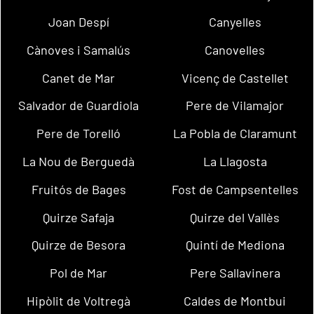
Joan Despí
Canyelles
Cànoves i Samalús
Canovelles
Canet de Mar
Vicenç de Castellet
Salvador de Guardiola
Pere de Vilamajor
Pere de Torelló
La Pobla de Claramunt
La Nou de Berguedà
La Llagosta
Fruitós de Bages
Fost de Campsentelles
Quirze Safaja
Quirze del Vallès
Quirze de Besora
Quintí de Mediona
Pol de Mar
Pere Sallavinera
Hipòlit de Voltregà
Caldes de Montbui