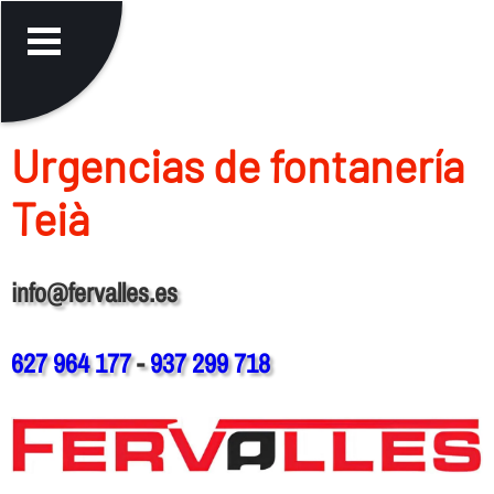
Urgencias de fontanerí­a
Teià
info@fervalles.es
627 964 177
-
937 299 718