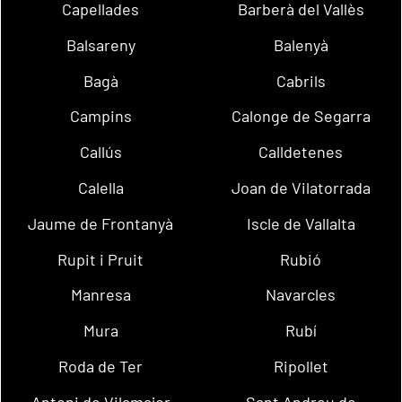
Capellades
Barberà del Vallès
Balsareny
Balenyà
Bagà
Cabrils
Campins
Calonge de Segarra
Callús
Calldetenes
Calella
Joan de Vilatorrada
Jaume de Frontanyà
Iscle de Vallalta
Rupit i Pruit
Rubió
Manresa
Navarcles
Mura
Rubí
Roda de Ter
Ripollet
Antoni de Vilamajor
Sant Andreu de