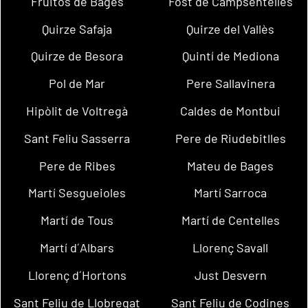
Fruitós de Bages
Fost de Campsentelles
Quirze Safaja
Quirze del Vallès
Quirze de Besora
Quintí de Mediona
Pol de Mar
Pere Sallavinera
Hipòlit de Voltregà
Caldes de Montbui
Sant Feliu Sasserra
Pere de Riudebitlles
Pere de Ribes
Mateu de Bages
Martí Sesgueioles
Martí Sarroca
Martí de Tous
Martí de Centelles
Martí d´Albars
Llorenç Savall
Llorenç d´Hortons
Just Desvern
Sant Feliu de Llobregat
Sant Feliu de Codines