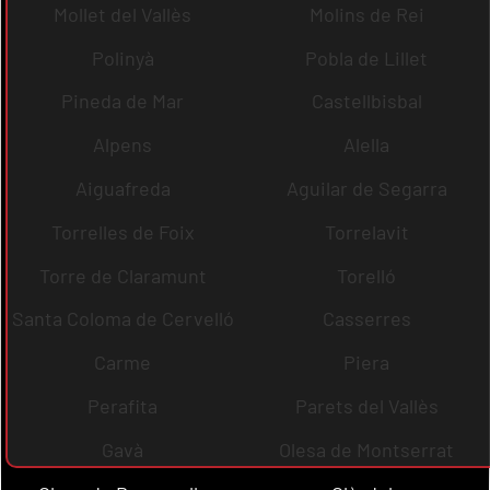
Mollet del Vallès
Molins de Rei
Polinyà
Pobla de Lillet
Pineda de Mar
Castellbisbal
Alpens
Alella
Aiguafreda
Aguilar de Segarra
Torrelles de Foix
Torrelavit
Torre de Claramunt
Torelló
Santa Coloma de Cervelló
Casserres
Carme
Piera
Perafita
Parets del Vallès
Gavà
Olesa de Montserrat