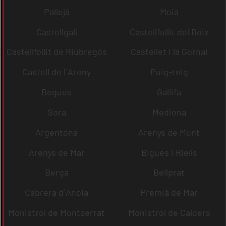
Pallejà
Moià
Castellgalí
Castellfullit del Boix
Castellfollit de Riubregós
Castellet i la Gornal
Castell de l´Areny
Puig-reig
Begues
Gallifa
Sora
Mediona
Argentona
Arenys de Munt
Arenys de Mar
Bigues i Riells
Berga
Bellprat
Cabrera d´Anoia
Premià de Mar
Monistrol de Montserrat
Monistrol de Calders