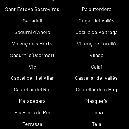
Sant Esteve Sesrovires
Palautordera
Sabadell
Cugat del Vallès
Sadurní d´Anoia
Cecília de Voltregà
Vicenç dels Horts
Vicenç de Torelló
Sadurní d´Osormort
Vilada
Vic
Calaf
Castellbell i el Vilar
Castellar del Vallès
Castellar del Riu
Castellar de n´Hug
Matadepera
Masquefa
Els Prats de Rei
Tiana
Terrassa
Teià