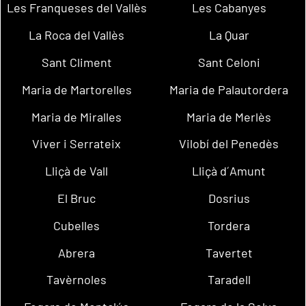
Les Franqueses del Vallès
Les Cabanyes
La Roca del Vallès
La Quar
Sant Climent
Sant Celoni
Maria de Martorelles
Maria de Palautordera
Maria de Miralles
Maria de Merlès
Viver i Serrateix
Vilobí del Penedès
Lliçà de Vall
Lliçà d´Amunt
El Bruc
Dosrius
Cubelles
Tordera
Abrera
Tavertet
Tavèrnoles
Taradell