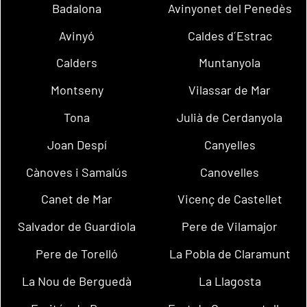
Badalona
Avinyonet del Penedès
Avinyó
Caldes d´Estrac
Calders
Muntanyola
Montseny
Vilassar de Mar
Tona
Julià de Cerdanyola
Joan Despí
Canyelles
Cànoves i Samalús
Canovelles
Canet de Mar
Vicenç de Castellet
Salvador de Guardiola
Pere de Vilamajor
Pere de Torelló
La Pobla de Claramunt
La Nou de Berguedà
La Llagosta