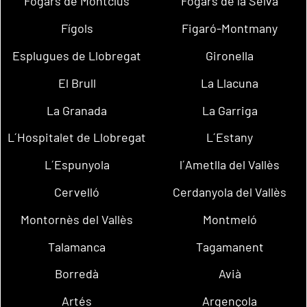
Fogars de Montclús
Fogars de la Selva
Fígols
Figaró-Montmany
Esplugues de Llobregat
Gironella
El Brull
La Llacuna
La Granada
La Garriga
L´Hospitalet de Llobregat
L´Estany
L´Espunyola
l´Ametlla del Vallès
Cervelló
Cerdanyola del Vallès
Montornès del Vallès
Montmeló
Talamanca
Tagamanent
Borredà
Avià
Artés
Argençola