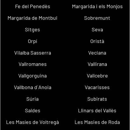
Fe del Penedès
Margarida i els Monjos
Margarida de Montbui
Sobremunt
Sitges
Seva
Orpí
Oristà
Vilalba Sasserra
Veciana
Vallromanes
Vallirana
Vallgorguina
Vallcebre
Vallbona d´Anoia
Vacarisses
Súria
Subirats
Saldes
Llinars del Vallès
Les Masíes de Voltregà
Les Masies de Roda