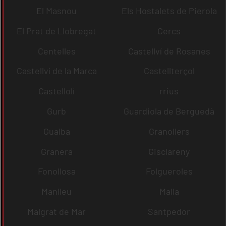
El Masnou
Els Hostalets de Pierola
El Prat de Llobregat
Cercs
Centelles
Castellví de Rosanes
Castellví de la Marca
Castellterçol
Castellolí
rrius
Gurb
Guardiola de Berguedà
Gualba
Granollers
Granera
Gisclareny
Fonollosa
Folgueroles
Manlleu
Malla
Malgrat de Mar
Santpedor