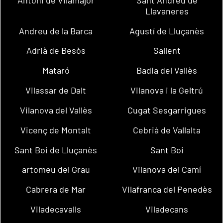
Llavaneres
Andreu de la Barca
Agustí de Lluçanès
Adrià de Besòs
Sallent
Mataró
Badia del Vallès
Vilassar de Dalt
Vilanova i la Geltrú
Vilanova del Vallès
Cugat Sesgarrigues
Vicenç de Montalt
Cebrià de Vallalta
Sant Boi de Lluçanès
Sant Boi
artomeu del Grau
Vilanova del Camí
Cabrera de Mar
Vilafranca del Penedès
Viladecavalls
Viladecans