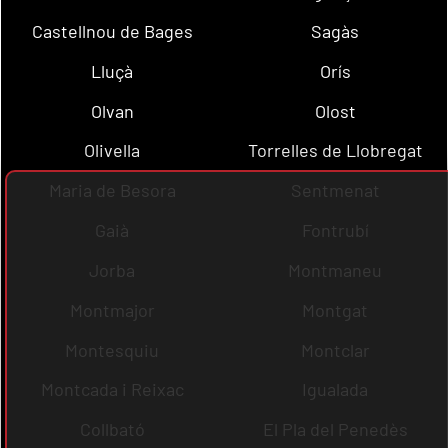
Castellnou de Bages
Sagàs
Lluçà
Orís
Olvan
Olost
Olivella
Torrelles de Llobregat
Maria de Besora
Sentmenat
Gaià
Fontrubí
Jorba
Montmaneu
Montmajor
Montgat
Montesquiu
Montclar
Montcada i Reixac
Igualada
Collbató
El Pla del Penedès