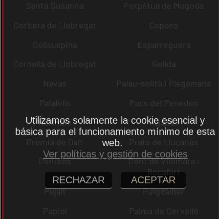
Santa Susanna
Perpètua de Mogoda
Corbera de Llobregat
Copons
Collsuspina
Esparreguera
Cornellà de Llobregat
Gelida
Navas
Palau-solità i Plegamans
Palafolls
Pacs del Penedès
Utilizamos solamente la cookie esencial y
Rellinars
Rajadell
básica para el funcionamiento mínimo de esta
Premià de Dalt
Prats de Lluçanès
web.
Ver políticas y gestión de cookies
Pontons
Pont de Vilomara i
Rocafort
RECHAZAR
ACEPTAR
Pujalt
Puigdàlber
Papiol
Palma de Cervelló