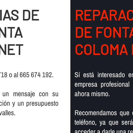
IAS DE
REPARAC
NTA
DE FONT
NET
COLOMA 
 718 o al 665 674 192.
Sí­ está interesado 
empresa profesional 
s un mensaje con su
ahora mismo.
ción y un presupuesto
valles.
Recomendamos que co
teléfono, ya que se
acceder a darle una re