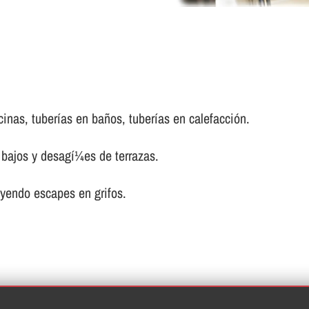
inas, tuberí­as en baños, tuberí­as en calefacción.
bajos y desagí¼es de terrazas.
uyendo escapes en grifos.