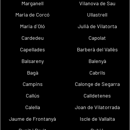
Marganell
Vilanova de Sau
Maria de Corcó
Ullastrell
Maria d´Oló
Julià de Vilatorta
Cardedeu
Capolat
Capellades
Barberà del Vallès
Balsareny
Balenyà
Bagà
Cabrils
Campins
Calonge de Segarra
Callús
Calldetenes
Calella
Joan de Vilatorrada
Jaume de Frontanyà
Iscle de Vallalta