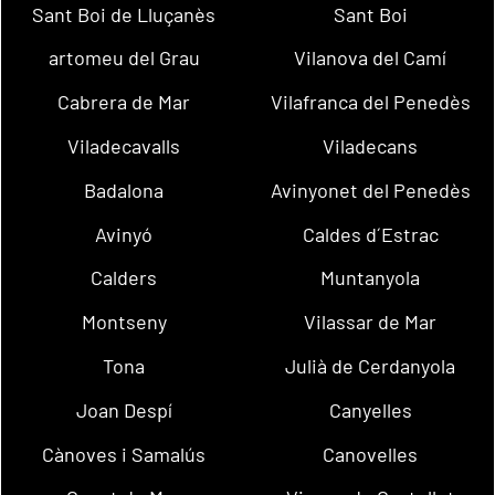
Sant Boi de Lluçanès
Sant Boi
artomeu del Grau
Vilanova del Camí
Cabrera de Mar
Vilafranca del Penedès
Viladecavalls
Viladecans
Badalona
Avinyonet del Penedès
Avinyó
Caldes d´Estrac
Calders
Muntanyola
Montseny
Vilassar de Mar
Tona
Julià de Cerdanyola
Joan Despí
Canyelles
Cànoves i Samalús
Canovelles