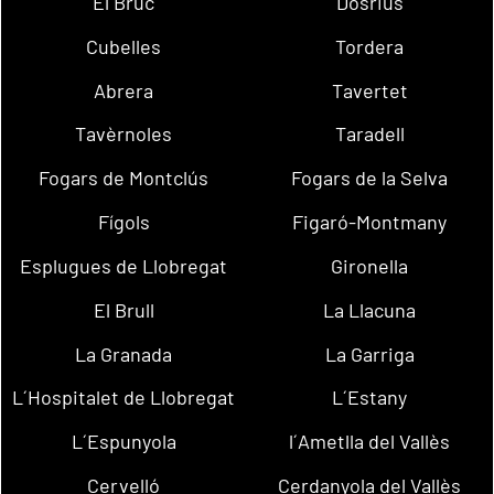
El Bruc
Dosrius
Cubelles
Tordera
Abrera
Tavertet
Tavèrnoles
Taradell
Fogars de Montclús
Fogars de la Selva
Fígols
Figaró-Montmany
Esplugues de Llobregat
Gironella
El Brull
La Llacuna
La Granada
La Garriga
L´Hospitalet de Llobregat
L´Estany
L´Espunyola
l´Ametlla del Vallès
Cervelló
Cerdanyola del Vallès