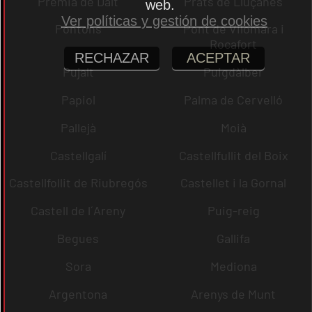
Premià de Dalt
Prats de Lluçanès
web.
Ver políticas y gestión de cookies
Pontons
Pont de Vilomara i
Rocafort
RECHAZAR
ACEPTAR
Pujalt
Puigdàlber
Papiol
Palma de Cervelló
Pallejà
Moià
Castellgalí
Castellfullit del Boix
Castellfollit de Riubregós
Castellet i la Gornal
Castell de l´Areny
Puig-reig
Begues
Gallifa
Sora
Mediona
Argentona
Arenys de Munt