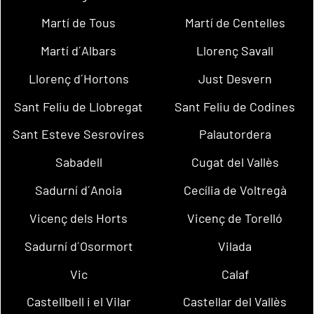
Martí de Tous
Martí de Centelles
Martí d´Albars
Llorenç Savall
Llorenç d´Hortons
Just Desvern
Sant Feliu de Llobregat
Sant Feliu de Codines
Sant Esteve Sesrovires
Palautordera
Sabadell
Cugat del Vallès
Sadurní d´Anoia
Cecília de Voltregà
Vicenç dels Horts
Vicenç de Torelló
Sadurní d´Osormort
Vilada
Vic
Calaf
Castellbell i el Vilar
Castellar del Vallès