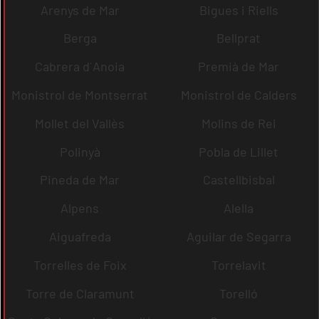
Arenys de Mar
Bigues i Riells
Berga
Bellprat
Cabrera d´Anoia
Premià de Mar
Monistrol de Montserrat
Monistrol de Calders
Mollet del Vallès
Molins de Rei
Polinyà
Pobla de Lillet
Pineda de Mar
Castellbisbal
Alpens
Alella
Aiguafreda
Aguilar de Segarra
Torrelles de Foix
Torrelavit
Torre de Claramunt
Torelló