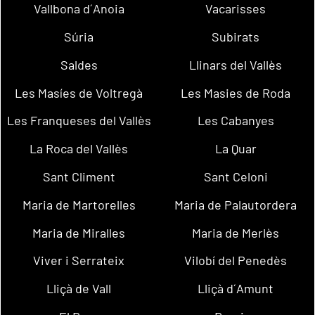
Vallbona d´Anoia
Vacarisses
Súria
Subirats
Saldes
Llinars del Vallès
Les Masíes de Voltregà
Les Masies de Roda
Les Franqueses del Vallès
Les Cabanyes
La Roca del Vallès
La Quar
Sant Climent
Sant Celoni
Maria de Martorelles
Maria de Palautordera
Maria de Miralles
Maria de Merlès
Viver i Serrateix
Vilobí del Penedès
Lliçà de Vall
Lliçà d´Amunt