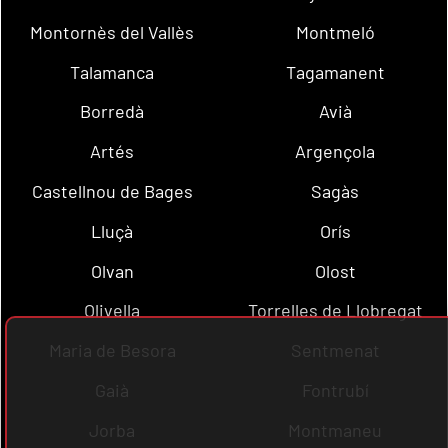
Montornès del Vallès
Montmeló
Talamanca
Tagamanent
Borredà
Avià
Artés
Argençola
Castellnou de Bages
Sagàs
Lluçà
Orís
Olvan
Olost
Olivella
Torrelles de Llobregat
Maria de Besora
Sentmenat
Gaià
Fontrubí
Jorba
Montmaneu