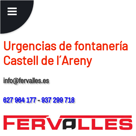
Urgencias de fontanerí­a
Castell de l´Areny
info@fervalles.es
627 964 177
-
937 299 718