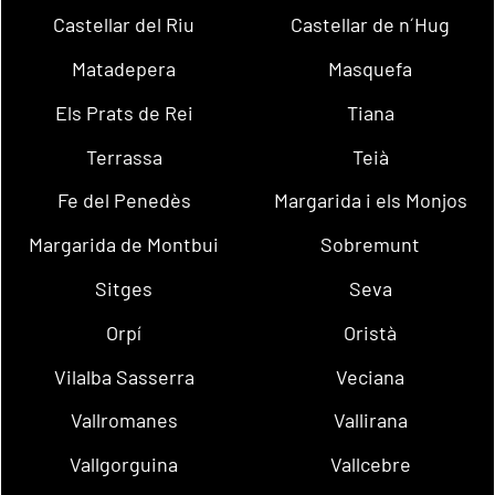
Castellar del Riu
Castellar de n´Hug
Matadepera
Masquefa
Els Prats de Rei
Tiana
Terrassa
Teià
Fe del Penedès
Margarida i els Monjos
Margarida de Montbui
Sobremunt
Sitges
Seva
Orpí
Oristà
Vilalba Sasserra
Veciana
Vallromanes
Vallirana
Vallgorguina
Vallcebre