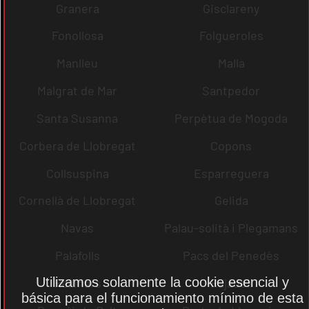
Granera
Gisclareny
Fonollosa
Folgueroles
Manlleu
Malla
Malgrat de Mar
Santpedor
Santa Susanna
Perpètua de Mogoda
Corbera de Llobregat
Copons
Collsuspina
Esparreguera
Cornellà de Llobregat
Gelida
Navas
Palau-solità i Plegamans
Palafolls
Pacs del Penedès
Utilizamos solamente la cookie esencial y
Rellinars
Rajadell
básica para el funcionamiento mínimo de esta