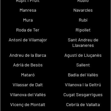
Rupit i Pruit
Rubió
Manresa
Navarcles
Mura
Rubí
Roda de Ter
Ripollet
Antoni de Vilamajor
Sant Andreu de
Llavaneres
Andreu de la Barca
Agustí de Lluçanès
Adrià de Besòs
Sallent
Mataró
Badia del Vallès
Vilassar de Dalt
Vilanova i la Geltrú
Vilanova del Vallès
Cugat Sesgarrigues
Vicenç de Montalt
Cebrià de Vallalta