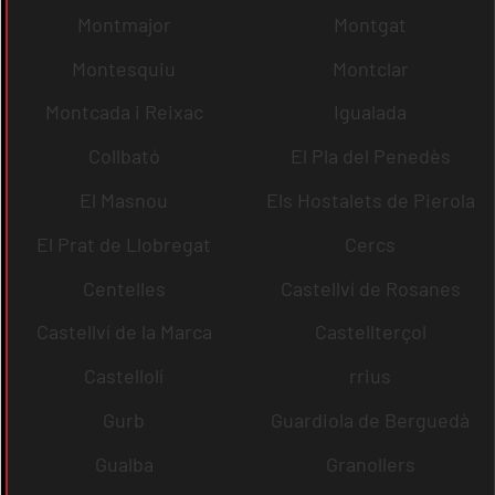
Montmajor
Montgat
Montesquiu
Montclar
Montcada i Reixac
Igualada
Collbató
El Pla del Penedès
El Masnou
Els Hostalets de Pierola
El Prat de Llobregat
Cercs
Centelles
Castellví de Rosanes
Castellví de la Marca
Castellterçol
Castellolí
rrius
Gurb
Guardiola de Berguedà
Gualba
Granollers