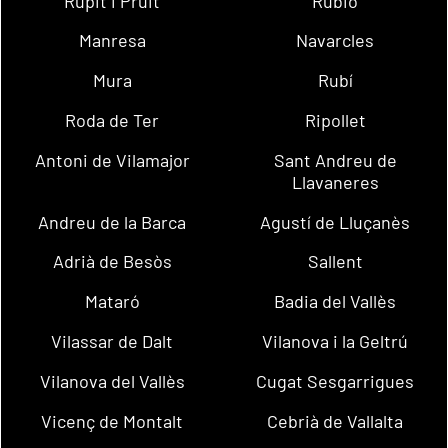
Rupit i Pruit
Rubió
Manresa
Navarcles
Mura
Rubí
Roda de Ter
Ripollet
Antoni de Vilamajor
Sant Andreu de
Llavaneres
Andreu de la Barca
Agustí de Lluçanès
Adrià de Besòs
Sallent
Mataró
Badia del Vallès
Vilassar de Dalt
Vilanova i la Geltrú
Vilanova del Vallès
Cugat Sesgarrigues
Vicenç de Montalt
Cebrià de Vallalta