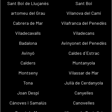
Sant Boi de Lluçanès
Sant Boi
artomeu del Grau
Vilanova del Camí
Cabrera de Mar
Vilafranca del Penedès
Viladecavalls
Viladecans
Badalona
Avinyonet del Penedès
Avinyó
Caldes d´Estrac
Calders
Muntanyola
Montseny
Vilassar de Mar
Tona
Julià de Cerdanyola
Joan Despí
Canyelles
Cànoves i Samalús
Canovelles