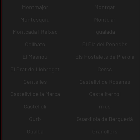
Montmajor
Montgat
Montesquiu
Montclar
Montcada i Reixac
Igualada
Collbató
El Pla del Penedès
El Masnou
Els Hostalets de Pierola
El Prat de Llobregat
Cercs
Centelles
Castellví de Rosanes
Castellví de la Marca
Castellterçol
Castellolí
rrius
Gurb
Guardiola de Berguedà
Gualba
Granollers