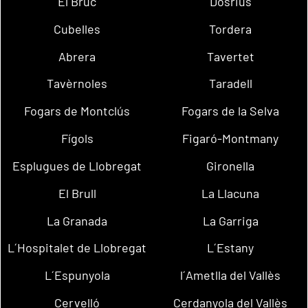
El Bruc
Dosrius
Cubelles
Tordera
Abrera
Tavertet
Tavèrnoles
Taradell
Fogars de Montclús
Fogars de la Selva
Fígols
Figaró-Montmany
Esplugues de Llobregat
Gironella
El Brull
La Llacuna
La Granada
La Garriga
L´Hospitalet de Llobregat
L´Estany
L´Espunyola
l´Ametlla del Vallès
Cervelló
Cerdanyola del Vallès