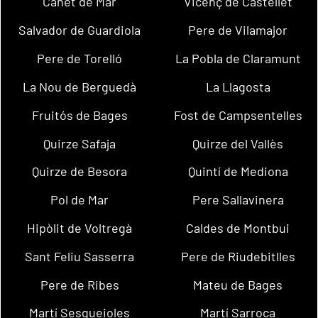
Canet de Mar
Vicenç de Castellet
Salvador de Guardiola
Pere de Vilamajor
Pere de Torelló
La Pobla de Claramunt
La Nou de Berguedà
La Llagosta
Fruitós de Bages
Fost de Campsentelles
Quirze Safaja
Quirze del Vallès
Quirze de Besora
Quintí de Mediona
Pol de Mar
Pere Sallavinera
Hipòlit de Voltregà
Caldes de Montbui
Sant Feliu Sasserra
Pere de Riudebitlles
Pere de Ribes
Mateu de Bages
Martí Sesgueioles
Martí Sarroca