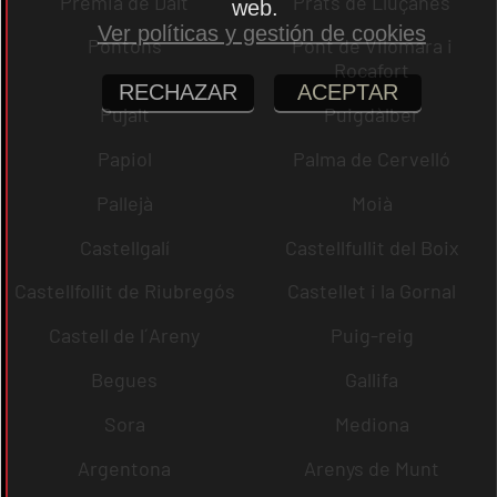
Premià de Dalt
Prats de Lluçanès
web.
Ver políticas y gestión de cookies
Pontons
Pont de Vilomara i
Rocafort
RECHAZAR
ACEPTAR
Pujalt
Puigdàlber
Papiol
Palma de Cervelló
Pallejà
Moià
Castellgalí
Castellfullit del Boix
Castellfollit de Riubregós
Castellet i la Gornal
Castell de l´Areny
Puig-reig
Begues
Gallifa
Sora
Mediona
Argentona
Arenys de Munt