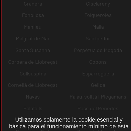
Granera
Gisclareny
Fonollosa
Folgueroles
Manlleu
Malla
Malgrat de Mar
Santpedor
Santa Susanna
Perpètua de Mogoda
Corbera de Llobregat
Copons
Collsuspina
Esparreguera
Cornellà de Llobregat
Gelida
Navas
Palau-solità i Plegamans
Palafolls
Pacs del Penedès
Utilizamos solamente la cookie esencial y
Rellinars
Rajadell
básica para el funcionamiento mínimo de esta