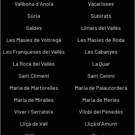
Vallbona d´Anoia
Vacarisses
Súria
Subirats
Saldes
Llinars del Vallès
Les Masíes de Voltregà
Les Masies de Roda
Les Franqueses del Vallès
Les Cabanyes
La Roca del Vallès
La Quar
Sant Climent
Sant Celoni
Maria de Martorelles
Maria de Palautordera
Maria de Miralles
Maria de Merlès
Viver i Serrateix
Vilobí del Penedès
Lliçà de Vall
Lliçà d´Amunt