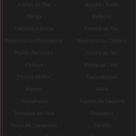
Arenys de Mar
Bigues i Riells
Berga
Bellprat
Cabrera d´Anoia
Premià de Mar
Monistrol de Montserrat
Monistrol de Calders
Mollet del Vallès
Molins de Rei
Polinyà
Pobla de Lillet
Pineda de Mar
Castellbisbal
Alpens
Alella
Aiguafreda
Aguilar de Segarra
Torrelles de Foix
Torrelavit
Torre de Claramunt
Torelló