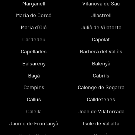
Marganell
Vilanova de Sau
Maria de Corcó
Ullastrell
Maria d´Oló
Julià de Vilatorta
Cardedeu
Capolat
Capellades
Barberà del Vallès
Balsareny
Balenyà
Bagà
Cabrils
Campins
Calonge de Segarra
Callús
Calldetenes
Calella
Joan de Vilatorrada
Jaume de Frontanyà
Iscle de Vallalta