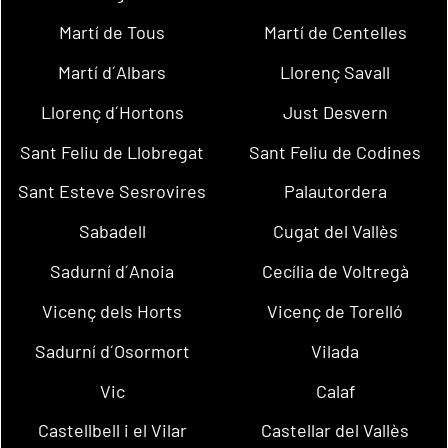
Martí de Tous
Martí de Centelles
Martí d´Albars
Llorenç Savall
Llorenç d´Hortons
Just Desvern
Sant Feliu de Llobregat
Sant Feliu de Codines
Sant Esteve Sesrovires
Palautordera
Sabadell
Cugat del Vallès
Sadurní d´Anoia
Cecília de Voltregà
Vicenç dels Horts
Vicenç de Torelló
Sadurní d´Osormort
Vilada
Vic
Calaf
Castellbell i el Vilar
Castellar del Vallès