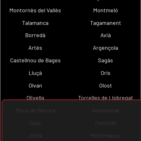
Montornès del Vallès
Montmeló
Talamanca
Tagamanent
Borredà
Avià
Artés
Argençola
Castellnou de Bages
Sagàs
Lluçà
Orís
Olvan
Olost
Olivella
Torrelles de Llobregat
Maria de Besora
Sentmenat
Gaià
Fontrubí
Jorba
Montmaneu