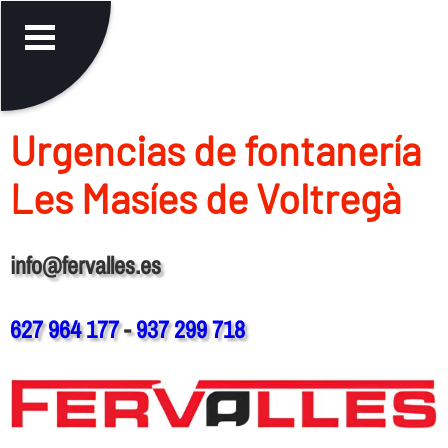
Urgencias de fontanerí­a
Les Masíes de Voltregà
info@fervalles.es
627 964 177
-
937 299 718