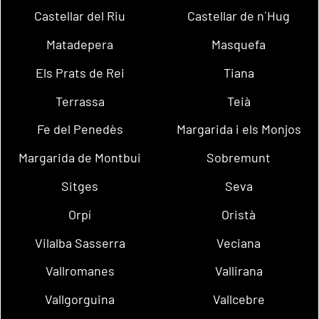
Castellar del Riu
Castellar de n´Hug
Matadepera
Masquefa
Els Prats de Rei
Tiana
Terrassa
Teià
Fe del Penedès
Margarida i els Monjos
Margarida de Montbui
Sobremunt
Sitges
Seva
Orpí
Oristà
Vilalba Sasserra
Veciana
Vallromanes
Vallirana
Vallgorguina
Vallcebre