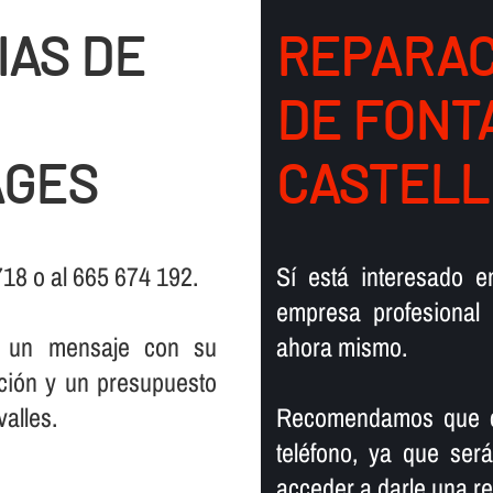
IAS DE
REPARAC
DE FONT
AGES
CASTELL
 718 o al 665 674 192.
Sí­ está interesado 
empresa profesional 
s un mensaje con su
ahora mismo.
ción y un presupuesto
valles.
Recomendamos que co
teléfono, ya que se
acceder a darle una re