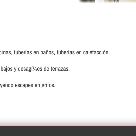
inas, tuberí­as en baños, tuberí­as en calefacción.
bajos y desagí¼es de terrazas.
uyendo escapes en grifos.