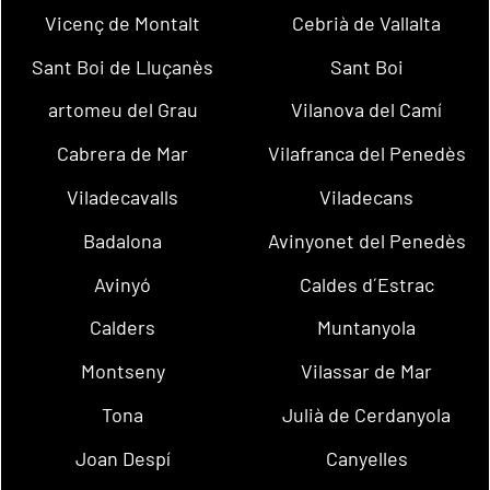
Vicenç de Montalt
Cebrià de Vallalta
Sant Boi de Lluçanès
Sant Boi
artomeu del Grau
Vilanova del Camí
Cabrera de Mar
Vilafranca del Penedès
Viladecavalls
Viladecans
Badalona
Avinyonet del Penedès
Avinyó
Caldes d´Estrac
Calders
Muntanyola
Montseny
Vilassar de Mar
Tona
Julià de Cerdanyola
Joan Despí
Canyelles