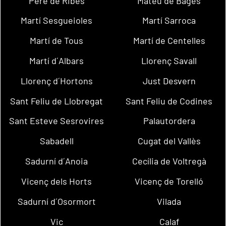
Pere de Ribes
Mateu de Bages
Martí Sesgueioles
Martí Sarroca
Martí de Tous
Martí de Centelles
Martí d´Albars
Llorenç Savall
Llorenç d´Hortons
Just Desvern
Sant Feliu de Llobregat
Sant Feliu de Codines
Sant Esteve Sesrovires
Palautordera
Sabadell
Cugat del Vallès
Sadurní d´Anoia
Cecília de Voltregà
Vicenç dels Horts
Vicenç de Torelló
Sadurní d´Osormort
Vilada
Vic
Calaf