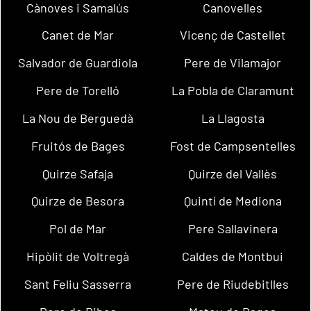
Cànoves i Samalús
Canovelles
Canet de Mar
Vicenç de Castellet
Salvador de Guardiola
Pere de Vilamajor
Pere de Torelló
La Pobla de Claramunt
La Nou de Berguedà
La Llagosta
Fruitós de Bages
Fost de Campsentelles
Quirze Safaja
Quirze del Vallès
Quirze de Besora
Quintí de Mediona
Pol de Mar
Pere Sallavinera
Hipòlit de Voltregà
Caldes de Montbui
Sant Feliu Sasserra
Pere de Riudebitlles