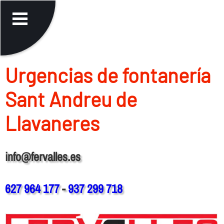
Urgencias de fontanerí­a
Sant Andreu de
Llavaneres
info@fervalles.es
627 964 177
-
937 299 718