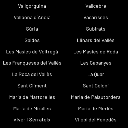
Vallgorguina
Vallcebre
Vallbona d´Anoia
Vacarisses
Súria
Subirats
Saldes
Llinars del Vallès
Les Masíes de Voltregà
Les Masies de Roda
Les Franqueses del Vallès
Les Cabanyes
La Roca del Vallès
La Quar
Sant Climent
Sant Celoni
Maria de Martorelles
Maria de Palautordera
Maria de Miralles
Maria de Merlès
Viver i Serrateix
Vilobí del Penedès