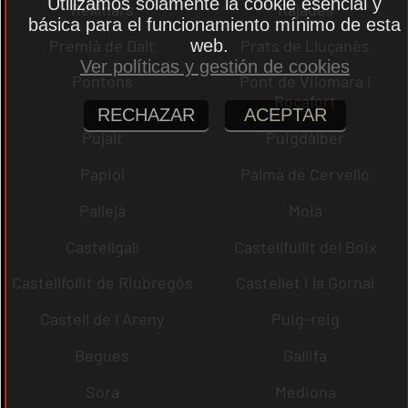
Utilizamos solamente la cookie esencial y
Rellinars
Rajadell
básica para el funcionamiento mínimo de esta
web.
Premià de Dalt
Prats de Lluçanès
Ver políticas y gestión de cookies
Pontons
Pont de Vilomara i
Rocafort
RECHAZAR
ACEPTAR
Pujalt
Puigdàlber
Papiol
Palma de Cervelló
Pallejà
Moià
Castellgalí
Castellfullit del Boix
Castellfollit de Riubregós
Castellet i la Gornal
Castell de l´Areny
Puig-reig
Begues
Gallifa
Sora
Mediona