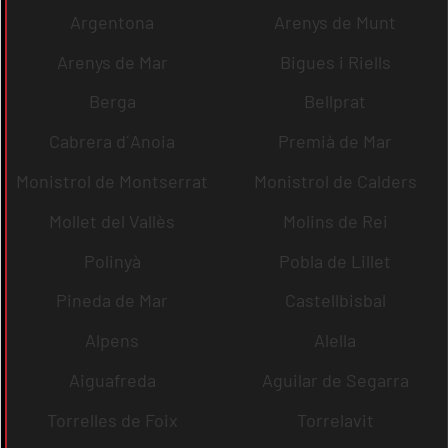
Argentona
Arenys de Munt
Arenys de Mar
Bigues i Riells
Berga
Bellprat
Cabrera d´Anoia
Premià de Mar
Monistrol de Montserrat
Monistrol de Calders
Mollet del Vallès
Molins de Rei
Polinyà
Pobla de Lillet
Pineda de Mar
Castellbisbal
Alpens
Alella
Aiguafreda
Aguilar de Segarra
Torrelles de Foix
Torrelavit