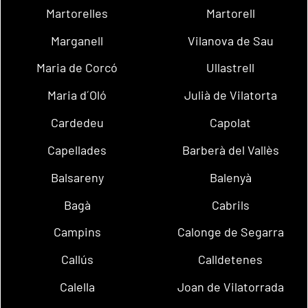
Martorelles
Martorell
Marganell
Vilanova de Sau
Maria de Corcó
Ullastrell
Maria d´Oló
Julià de Vilatorta
Cardedeu
Capolat
Capellades
Barberà del Vallès
Balsareny
Balenyà
Bagà
Cabrils
Campins
Calonge de Segarra
Callús
Calldetenes
Calella
Joan de Vilatorrada