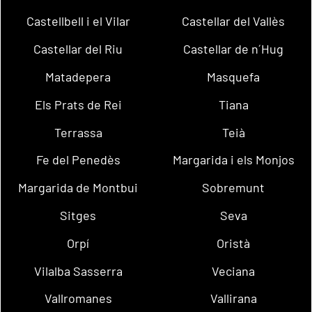
Castellbell i el Vilar
Castellar del Vallès
Castellar del Riu
Castellar de n´Hug
Matadepera
Masquefa
Els Prats de Rei
Tiana
Terrassa
Teià
Fe del Penedès
Margarida i els Monjos
Margarida de Montbui
Sobremunt
Sitges
Seva
Orpí
Oristà
Vilalba Sasserra
Veciana
Vallromanes
Vallirana