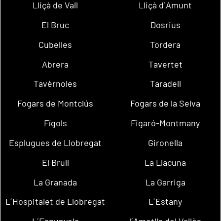
Lliçà de Vall
Lliçà d´Amunt
El Bruc
Dosrius
Cubelles
Tordera
Abrera
Tavertet
Tavèrnoles
Taradell
Fogars de Montclús
Fogars de la Selva
Fígols
Figaró-Montmany
Esplugues de Llobregat
Gironella
El Brull
La Llacuna
La Granada
La Garriga
L´Hospitalet de Llobregat
L´Estany