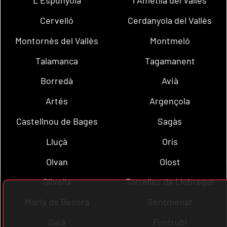
L´Espunyola
l´Ametlla del Vallès
Cervelló
Cerdanyola del Vallès
Montornès del Vallès
Montmeló
Talamanca
Tagamanent
Borredà
Avià
Artés
Argençola
Castellnou de Bages
Sagàs
Lluçà
Orís
Olvan
Olost
Olivella
Torrelles de Llobregat
Maria de Besora
Sentmenat
Gaià
Fontrubí