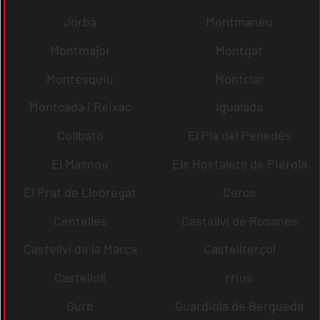
Jorba
Montmaneu
Montmajor
Montgat
Montesquiu
Montclar
Montcada i Reixac
Igualada
Collbató
El Pla del Penedès
El Masnou
Els Hostalets de Pierola
El Prat de Llobregat
Cercs
Centelles
Castellví de Rosanes
Castellví de la Marca
Castellterçol
Castellolí
rrius
Gurb
Guardiola de Berguedà