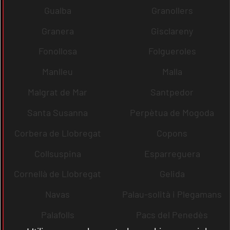
Gualba
Granollers
Granera
Gisclareny
Fonollosa
Folgueroles
Manlleu
Malla
Malgrat de Mar
Santpedor
Santa Susanna
Perpètua de Mogoda
Corbera de Llobregat
Copons
Collsuspina
Esparreguera
Cornellà de Llobregat
Gelida
Navas
Palau-solità i Plegamans
Palafolls
Pacs del Penedès