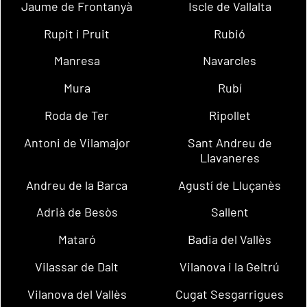
Jaume de Frontanyà
Iscle de Vallalta
Rupit i Pruit
Rubió
Manresa
Navarcles
Mura
Rubí
Roda de Ter
Ripollet
Antoni de Vilamajor
Sant Andreu de
Llavaneres
Andreu de la Barca
Agustí de Lluçanès
Adrià de Besòs
Sallent
Mataró
Badia del Vallès
Vilassar de Dalt
Vilanova i la Geltrú
Vilanova del Vallès
Cugat Sesgarrigues