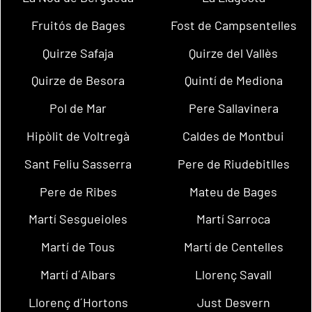
Fruitós de Bages
Fost de Campsentelles
Quirze Safaja
Quirze del Vallès
Quirze de Besora
Quintí de Mediona
Pol de Mar
Pere Sallavinera
Hipòlit de Voltregà
Caldes de Montbui
Sant Feliu Sasserra
Pere de Riudebitlles
Pere de Ribes
Mateu de Bages
Martí Sesgueioles
Martí Sarroca
Martí de Tous
Martí de Centelles
Martí d´Albars
Llorenç Savall
Llorenç d´Hortons
Just Desvern