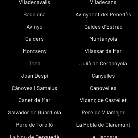
Viladecavalls
Viladecans
Badalona
Avinyonet del Penedès
Avinyó
Caldes d´Estrac
Calders
Muntanyola
Montseny
Vilassar de Mar
Tona
Julià de Cerdanyola
Joan Despí
Canyelles
Cànoves i Samalús
Canovelles
Canet de Mar
Vicenç de Castellet
Salvador de Guardiola
Pere de Vilamajor
Pere de Torelló
La Pobla de Claramunt
La Nou de Berguedà
La Llagosta