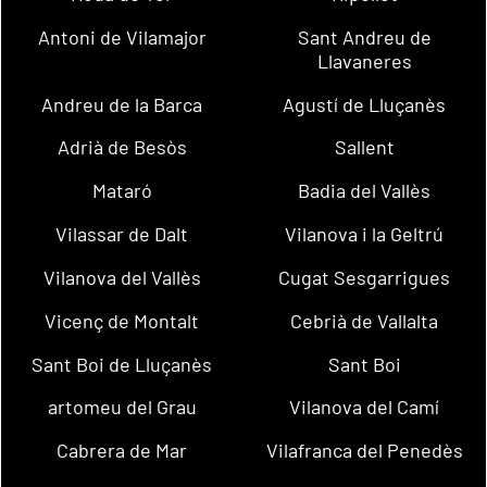
Antoni de Vilamajor
Sant Andreu de
Llavaneres
Andreu de la Barca
Agustí de Lluçanès
Adrià de Besòs
Sallent
Mataró
Badia del Vallès
Vilassar de Dalt
Vilanova i la Geltrú
Vilanova del Vallès
Cugat Sesgarrigues
Vicenç de Montalt
Cebrià de Vallalta
Sant Boi de Lluçanès
Sant Boi
artomeu del Grau
Vilanova del Camí
Cabrera de Mar
Vilafranca del Penedès