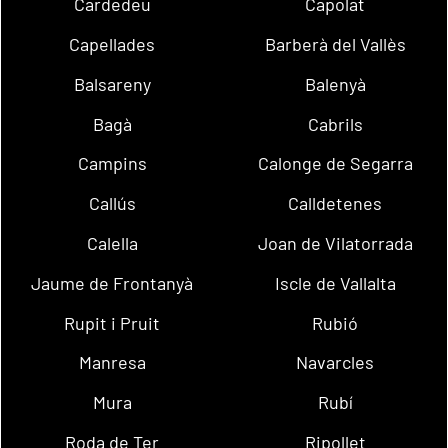
Cardedeu
Capolat
Capellades
Barberà del Vallès
Balsareny
Balenyà
Bagà
Cabrils
Campins
Calonge de Segarra
Callús
Calldetenes
Calella
Joan de Vilatorrada
Jaume de Frontanyà
Iscle de Vallalta
Rupit i Pruit
Rubió
Manresa
Navarcles
Mura
Rubí
Roda de Ter
Ripollet