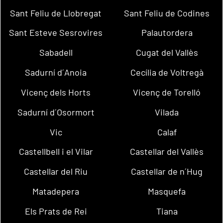
Sant Feliu de Llobregat
Sant Feliu de Codines
Sant Esteve Sesrovires
Palautordera
Sabadell
Cugat del Vallès
Sadurní d´Anoia
Cecília de Voltregà
Vicenç dels Horts
Vicenç de Torelló
Sadurní d´Osormort
Vilada
Vic
Calaf
Castellbell i el Vilar
Castellar del Vallès
Castellar del Riu
Castellar de n´Hug
Matadepera
Masquefa
Els Prats de Rei
Tiana