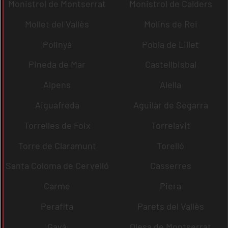
Monistrol de Montserrat
Monistrol de Calders
Mollet del Vallès
Molins de Rei
Polinyà
Pobla de Lillet
Pineda de Mar
Castellbisbal
Alpens
Alella
Aiguafreda
Aguilar de Segarra
Torrelles de Foix
Torrelavit
Torre de Claramunt
Torelló
Santa Coloma de Cervelló
Casserres
Carme
Piera
Perafita
Parets del Vallès
Gavà
Olesa de Montserrat