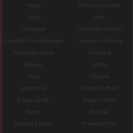
Papiol
Palma de Cervelló
Pallejà
Moià
Castellgalí
Castellfullit del Boix
Castellfollit de Riubregós
Castellet i la Gornal
Castell de l´Areny
Puig-reig
Begues
Gallifa
Sora
Mediona
Argentona
Arenys de Munt
Arenys de Mar
Bigues i Riells
Berga
Bellprat
Cabrera d´Anoia
Premià de Mar