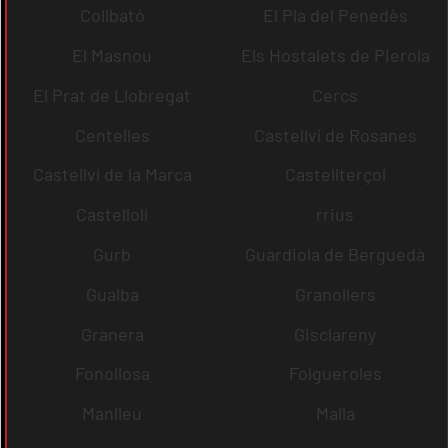
Collbató
El Pla del Penedès
El Masnou
Els Hostalets de Pierola
El Prat de Llobregat
Cercs
Centelles
Castellví de Rosanes
Castellví de la Marca
Castellterçol
Castellolí
rrius
Gurb
Guardiola de Berguedà
Gualba
Granollers
Granera
Gisclareny
Fonollosa
Folgueroles
Manlleu
Malla