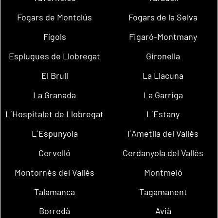
Fogars de Montclús
Fogars de la Selva
Fígols
Figaró-Montmany
Esplugues de Llobregat
Gironella
El Brull
La Llacuna
La Granada
La Garriga
L´Hospitalet de Llobregat
L´Estany
L´Espunyola
l´Ametlla del Vallès
Cervelló
Cerdanyola del Vallès
Montornès del Vallès
Montmeló
Talamanca
Tagamanent
Borredà
Avià