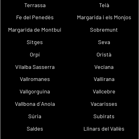
Terrassa
Teià
Fe del Penedès
Margarida i els Monjos
Margarida de Montbui
Sobremunt
Sitges
Seva
Orpí
Oristà
Vilalba Sasserra
Veciana
Vallromanes
Vallirana
Vallgorguina
Vallcebre
Vallbona d´Anoia
Vacarisses
Súria
Subirats
Saldes
Llinars del Vallès