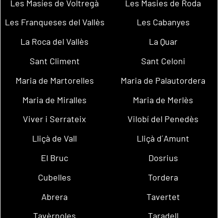
Les Masíes de Voltregà
Les Masies de Roda
Les Franqueses del Vallès
Les Cabanyes
La Roca del Vallès
La Quar
Sant Climent
Sant Celoni
Maria de Martorelles
Maria de Palautordera
Maria de Miralles
Maria de Merlès
Viver i Serrateix
Vilobí del Penedès
Lliçà de Vall
Lliçà d´Amunt
El Bruc
Dosrius
Cubelles
Tordera
Abrera
Tavertet
Tavèrnoles
Taradell