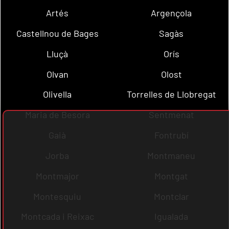
Artés
Argençola
Castellnou de Bages
Sagàs
Lluçà
Orís
Olvan
Olost
Olivella
Torrelles de Llobregat
Maria de Besora
Sentmenat
Gaià
Fontrubí
Jorba
Montmaneu
Montmajor
Montgat
Montesquiu
Montclar
Montcada i Reixac
Igualada