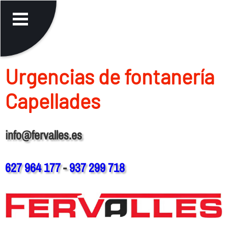
Urgencias de fontanerí­a
Capellades
info@fervalles.es
627 964 177
-
937 299 718