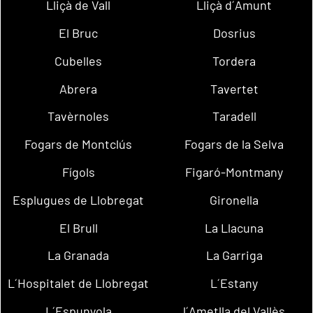
Lliçà de Vall
Lliçà d´Amunt
El Bruc
Dosrius
Cubelles
Tordera
Abrera
Tavertet
Tavèrnoles
Taradell
Fogars de Montclús
Fogars de la Selva
Fígols
Figaró-Montmany
Esplugues de Llobregat
Gironella
El Brull
La Llacuna
La Granada
La Garriga
L´Hospitalet de Llobregat
L´Estany
L´Espunyola
l´Ametlla del Vallès