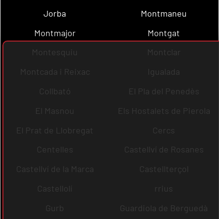
Jorba
Montmaneu
Montmajor
Montgat
Montesquiu
Montclar
Montcada i Reixac
Igualada
Collbató
El Pla del Penedès
El Masnou
Els Hostalets de Pierola
El Prat de Llobregat
Cercs
Centelles
Castellví de Rosanes
Castellví de la Marca
Castellterçol
Castellolí
rrius
Gurb
Guardiola de Berguedà