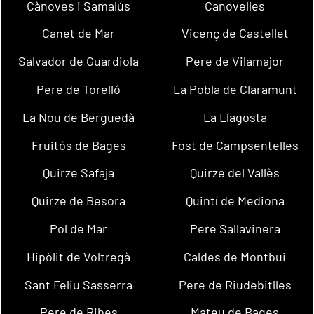
Cànoves i Samalús
Canovelles
Canet de Mar
Vicenç de Castellet
Salvador de Guardiola
Pere de Vilamajor
Pere de Torelló
La Pobla de Claramunt
La Nou de Berguedà
La Llagosta
Fruitós de Bages
Fost de Campsentelles
Quirze Safaja
Quirze del Vallès
Quirze de Besora
Quintí de Mediona
Pol de Mar
Pere Sallavinera
Hipòlit de Voltregà
Caldes de Montbui
Sant Feliu Sasserra
Pere de Riudebitlles
Pere de Ribes
Mateu de Bages