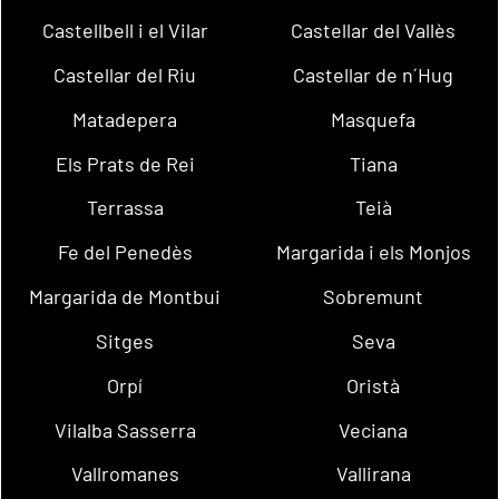
Castellbell i el Vilar
Castellar del Vallès
Castellar del Riu
Castellar de n´Hug
Matadepera
Masquefa
Els Prats de Rei
Tiana
Terrassa
Teià
Fe del Penedès
Margarida i els Monjos
Margarida de Montbui
Sobremunt
Sitges
Seva
Orpí
Oristà
Vilalba Sasserra
Veciana
Vallromanes
Vallirana