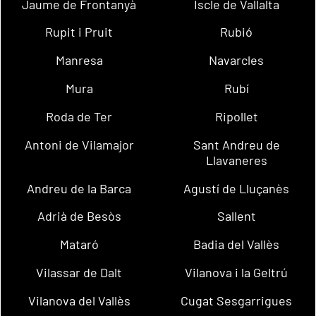
Jaume de Frontanyà
Iscle de Vallalta
Rupit i Pruit
Rubió
Manresa
Navarcles
Mura
Rubí
Roda de Ter
Ripollet
Antoni de Vilamajor
Sant Andreu de
Llavaneres
Andreu de la Barca
Agustí de Lluçanès
Adrià de Besòs
Sallent
Mataró
Badia del Vallès
Vilassar de Dalt
Vilanova i la Geltrú
Vilanova del Vallès
Cugat Sesgarrigues