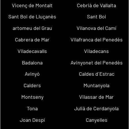
Vicenç de Montalt
Cebrià de Vallalta
Sant Boi de Lluçanès
Sant Boi
artomeu del Grau
Vilanova del Camí
Cabrera de Mar
Vilafranca del Penedès
Viladecavalls
Viladecans
Badalona
Avinyonet del Penedès
Avinyó
Caldes d´Estrac
Calders
Muntanyola
Montseny
Vilassar de Mar
Tona
Julià de Cerdanyola
Joan Despí
Canyelles