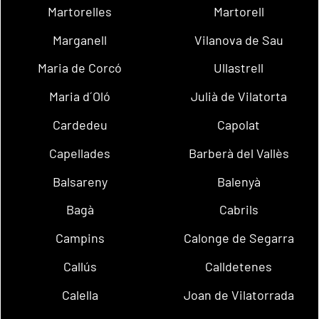
Martorelles
Martorell
Marganell
Vilanova de Sau
Maria de Corcó
Ullastrell
Maria d´Oló
Julià de Vilatorta
Cardedeu
Capolat
Capellades
Barberà del Vallès
Balsareny
Balenyà
Bagà
Cabrils
Campins
Calonge de Segarra
Callús
Calldetenes
Calella
Joan de Vilatorrada