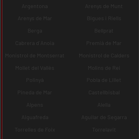
Argentona
Arenys de Munt
Arenys de Mar
Bigues i Riells
Berga
Bellprat
Cabrera d´Anoia
Premià de Mar
Monistrol de Montserrat
Monistrol de Calders
Mollet del Vallès
Molins de Rei
Polinyà
Pobla de Lillet
Pineda de Mar
Castellbisbal
Alpens
Alella
Aiguafreda
Aguilar de Segarra
Torrelles de Foix
Torrelavit