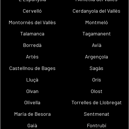
Cervelló
Cerdanyola del Vallès
Montornès del Vallès
Montmeló
Talamanca
Tagamanent
Borredà
Avià
Artés
Argençola
Castellnou de Bages
Sagàs
Lluçà
Orís
Olvan
Olost
Olivella
Torrelles de Llobregat
Maria de Besora
Sentmenat
Gaià
Fontrubí