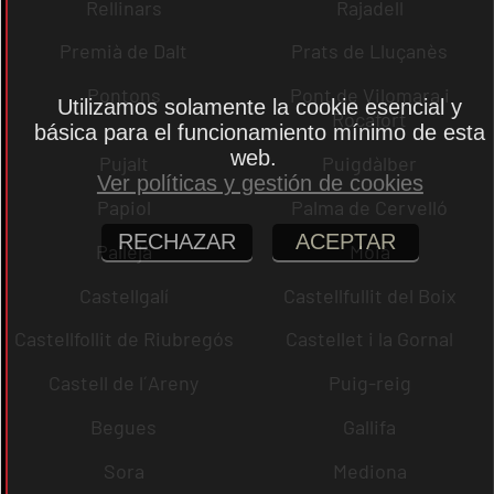
Rellinars
Rajadell
Premià de Dalt
Prats de Lluçanès
Pontons
Pont de Vilomara i
Utilizamos solamente la cookie esencial y
Rocafort
básica para el funcionamiento mínimo de esta
web.
Pujalt
Puigdàlber
Ver políticas y gestión de cookies
Papiol
Palma de Cervelló
RECHAZAR
ACEPTAR
Pallejà
Moià
Castellgalí
Castellfullit del Boix
Castellfollit de Riubregós
Castellet i la Gornal
Castell de l´Areny
Puig-reig
Begues
Gallifa
Sora
Mediona