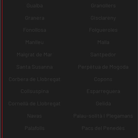
Gualba
Granollers
Granera
Gisclareny
Fonollosa
Folgueroles
Manlleu
Malla
Malgrat de Mar
Santpedor
Santa Susanna
Perpètua de Mogoda
Corbera de Llobregat
Copons
Collsuspina
Esparreguera
Cornellà de Llobregat
Gelida
Navas
Palau-solità i Plegamans
Palafolls
Pacs del Penedès