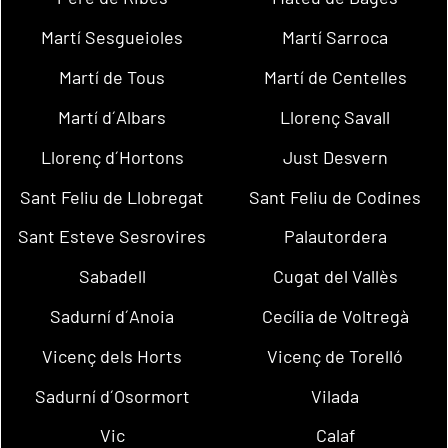
Martí Sesgueioles
Martí Sarroca
Martí de Tous
Martí de Centelles
Martí d´Albars
Llorenç Savall
Llorenç d´Hortons
Just Desvern
Sant Feliu de Llobregat
Sant Feliu de Codines
Sant Esteve Sesrovires
Palautordera
Sabadell
Cugat del Vallès
Sadurní d´Anoia
Cecília de Voltregà
Vicenç dels Horts
Vicenç de Torelló
Sadurní d´Osormort
Vilada
Vic
Calaf