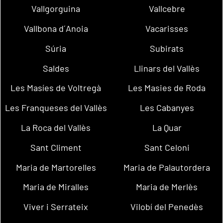
Vallgorguina
Vallcebre
Vallbona d´Anoia
Vacarisses
Súria
Subirats
Saldes
Llinars del Vallès
Les Masíes de Voltregà
Les Masies de Roda
Les Franqueses del Vallès
Les Cabanyes
La Roca del Vallès
La Quar
Sant Climent
Sant Celoni
Maria de Martorelles
Maria de Palautordera
Maria de Miralles
Maria de Merlès
Viver i Serrateix
Vilobí del Penedès