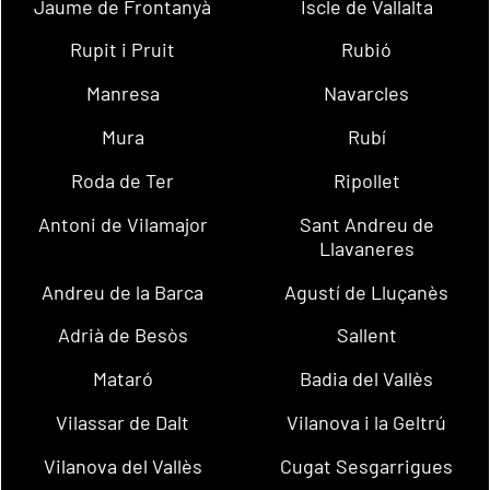
Jaume de Frontanyà
Iscle de Vallalta
Rupit i Pruit
Rubió
Manresa
Navarcles
Mura
Rubí
Roda de Ter
Ripollet
Antoni de Vilamajor
Sant Andreu de
Llavaneres
Andreu de la Barca
Agustí de Lluçanès
Adrià de Besòs
Sallent
Mataró
Badia del Vallès
Vilassar de Dalt
Vilanova i la Geltrú
Vilanova del Vallès
Cugat Sesgarrigues