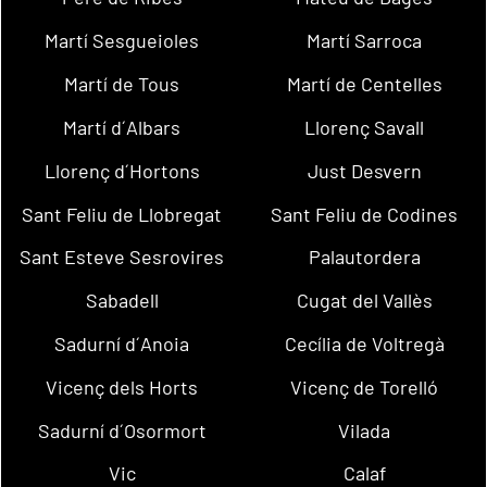
Martí Sesgueioles
Martí Sarroca
Martí de Tous
Martí de Centelles
Martí d´Albars
Llorenç Savall
Llorenç d´Hortons
Just Desvern
Sant Feliu de Llobregat
Sant Feliu de Codines
Sant Esteve Sesrovires
Palautordera
Sabadell
Cugat del Vallès
Sadurní d´Anoia
Cecília de Voltregà
Vicenç dels Horts
Vicenç de Torelló
Sadurní d´Osormort
Vilada
Vic
Calaf