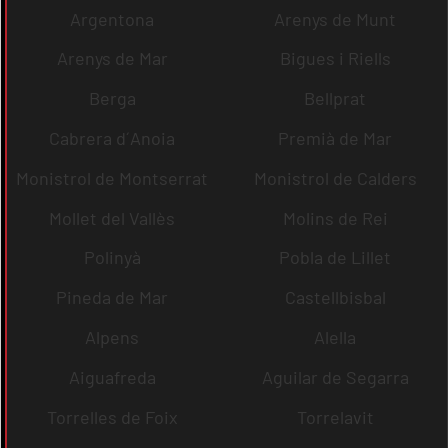
Argentona
Arenys de Munt
Arenys de Mar
Bigues i Riells
Berga
Bellprat
Cabrera d´Anoia
Premià de Mar
Monistrol de Montserrat
Monistrol de Calders
Mollet del Vallès
Molins de Rei
Polinyà
Pobla de Lillet
Pineda de Mar
Castellbisbal
Alpens
Alella
Aiguafreda
Aguilar de Segarra
Torrelles de Foix
Torrelavit