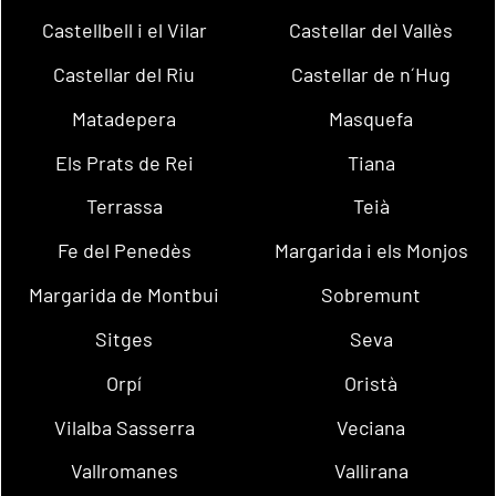
Castellbell i el Vilar
Castellar del Vallès
Castellar del Riu
Castellar de n´Hug
Matadepera
Masquefa
Els Prats de Rei
Tiana
Terrassa
Teià
Fe del Penedès
Margarida i els Monjos
Margarida de Montbui
Sobremunt
Sitges
Seva
Orpí
Oristà
Vilalba Sasserra
Veciana
Vallromanes
Vallirana