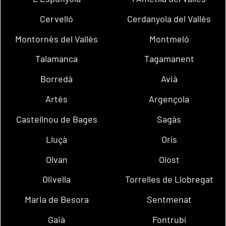
Cervelló
Cerdanyola del Vallès
Montornès del Vallès
Montmeló
Talamanca
Tagamanent
Borredà
Avià
Artés
Argençola
Castellnou de Bages
Sagàs
Lluçà
Orís
Olvan
Olost
Olivella
Torrelles de Llobregat
Maria de Besora
Sentmenat
Gaià
Fontrubí