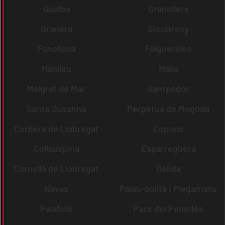
Gualba
Granollers
Granera
Gisclareny
Fonollosa
Folgueroles
Manlleu
Malla
Malgrat de Mar
Santpedor
Santa Susanna
Perpètua de Mogoda
Corbera de Llobregat
Copons
Collsuspina
Esparreguera
Cornellà de Llobregat
Gelida
Navas
Palau-solità i Plegamans
Palafolls
Pacs del Penedès