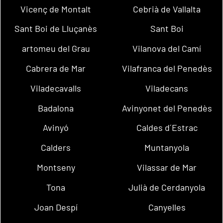
Vicenç de Montalt
Cebrià de Vallalta
Sant Boi de Lluçanès
Sant Boi
artomeu del Grau
Vilanova del Camí
Cabrera de Mar
Vilafranca del Penedès
Viladecavalls
Viladecans
Badalona
Avinyonet del Penedès
Avinyó
Caldes d´Estrac
Calders
Muntanyola
Montseny
Vilassar de Mar
Tona
Julià de Cerdanyola
Joan Despí
Canyelles