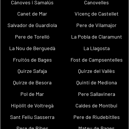
Cànoves i Samalús
Canovelles
Canet de Mar
Vicenç de Castellet
Salvador de Guardiola
Pere de Vilamajor
Pere de Torelló
La Pobla de Claramunt
La Nou de Berguedà
La Llagosta
Fruitós de Bages
Fost de Campsentelles
Quirze Safaja
Quirze del Vallès
Quirze de Besora
Quintí de Mediona
Pol de Mar
Pere Sallavinera
Hipòlit de Voltregà
Caldes de Montbui
Sant Feliu Sasserra
Pere de Riudebitlles
Pere de Ribes
Mateu de Bages