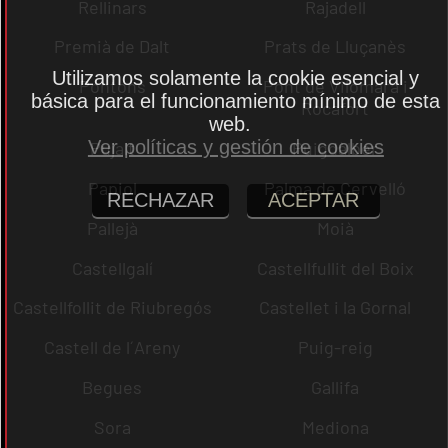
Rellinars
Rajadell
Premià de Dalt
Prats de Lluçanès
Utilizamos solamente la cookie esencial y
Pontons
Pont de Vilomara i
básica para el funcionamiento mínimo de esta
Rocafort
web.
Ver políticas y gestión de cookies
Pujalt
Puigdàlber
Papiol
Palma de Cervelló
RECHAZAR
ACEPTAR
Pallejà
Moià
Castellgalí
Castellfullit del Boix
Castellfollit de Riubregós
Castellet i la Gornal
Castell de l´Areny
Puig-reig
Begues
Gallifa
Sora
Mediona