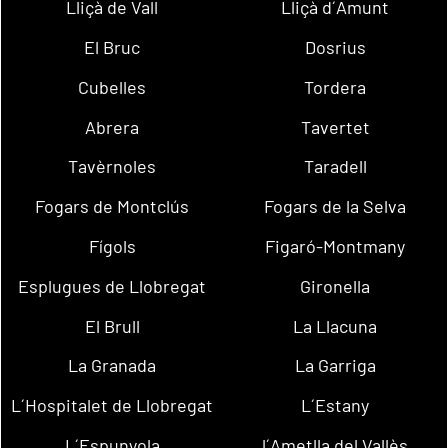
Lliçà de Vall
Lliçà d´Amunt
El Bruc
Dosrius
Cubelles
Tordera
Abrera
Tavertet
Tavèrnoles
Taradell
Fogars de Montclús
Fogars de la Selva
Fígols
Figaró-Montmany
Esplugues de Llobregat
Gironella
El Brull
La Llacuna
La Granada
La Garriga
L´Hospitalet de Llobregat
L´Estany
L´Espunyola
l´Ametlla del Vallès