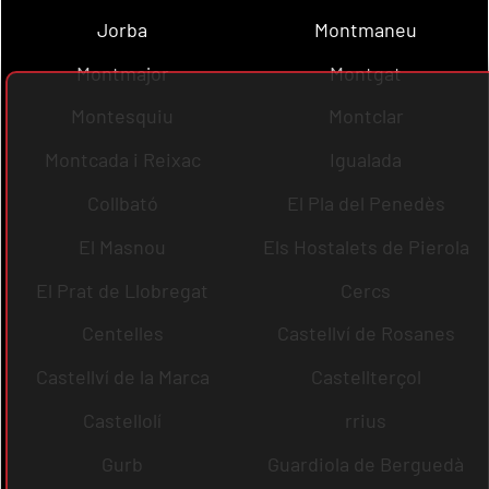
Jorba
Montmaneu
Montmajor
Montgat
Montesquiu
Montclar
Montcada i Reixac
Igualada
Collbató
El Pla del Penedès
El Masnou
Els Hostalets de Pierola
El Prat de Llobregat
Cercs
Centelles
Castellví de Rosanes
Castellví de la Marca
Castellterçol
Castellolí
rrius
Gurb
Guardiola de Berguedà