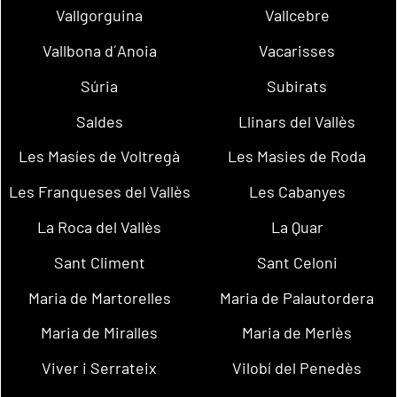
Vallgorguina
Vallcebre
Vallbona d´Anoia
Vacarisses
Súria
Subirats
Saldes
Llinars del Vallès
Les Masíes de Voltregà
Les Masies de Roda
Les Franqueses del Vallès
Les Cabanyes
La Roca del Vallès
La Quar
Sant Climent
Sant Celoni
Maria de Martorelles
Maria de Palautordera
Maria de Miralles
Maria de Merlès
Viver i Serrateix
Vilobí del Penedès