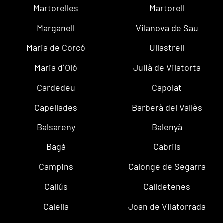
Martorelles
Martorell
Marganell
Vilanova de Sau
Maria de Corcó
Ullastrell
Maria d´Oló
Julià de Vilatorta
Cardedeu
Capolat
Capellades
Barberà del Vallès
Balsareny
Balenyà
Bagà
Cabrils
Campins
Calonge de Segarra
Callús
Calldetenes
Calella
Joan de Vilatorrada