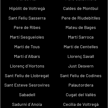
Hipòlit de Voltregà
Caldes de Montbui
Sant Feliu Sasserra
Pere de Riudebitlles
Pere de Ribes
Mateu de Bages
Martí Sesgueioles
Martí Sarroca
Martí de Tous
Martí de Centelles
Martí d´Albars
Llorenç Savall
Llorenç d´Hortons
Just Desvern
Sant Feliu de Llobregat
Sant Feliu de Codines
Sant Esteve Sesrovires
Palautordera
Sabadell
Cugat del Vallès
Sadurní d´Anoia
Cecília de Voltregà