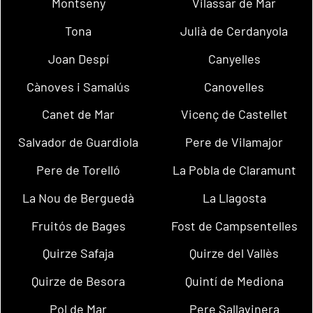
Montseny
Vilassar de Mar
Tona
Julià de Cerdanyola
Joan Despí
Canyelles
Cànoves i Samalús
Canovelles
Canet de Mar
Vicenç de Castellet
Salvador de Guardiola
Pere de Vilamajor
Pere de Torelló
La Pobla de Claramunt
La Nou de Berguedà
La Llagosta
Fruitós de Bages
Fost de Campsentelles
Quirze Safaja
Quirze del Vallès
Quirze de Besora
Quintí de Mediona
Pol de Mar
Pere Sallavinera