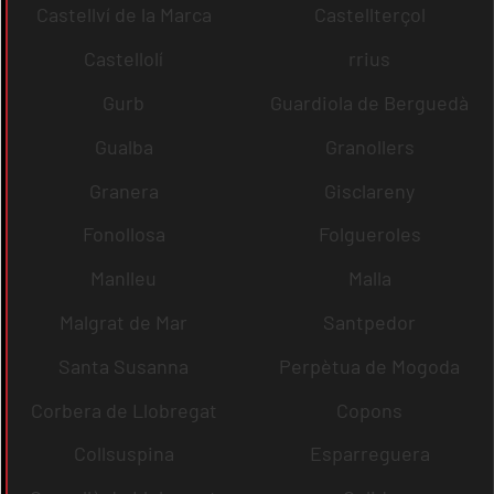
Castellví de la Marca
Castellterçol
Castellolí
rrius
Gurb
Guardiola de Berguedà
Gualba
Granollers
Granera
Gisclareny
Fonollosa
Folgueroles
Manlleu
Malla
Malgrat de Mar
Santpedor
Santa Susanna
Perpètua de Mogoda
Corbera de Llobregat
Copons
Collsuspina
Esparreguera