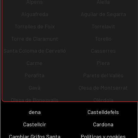
Alpens
Alella
Aiguafreda
Aguilar de Segarra
Torrelles de Foix
Torrelavit
Torre de Claramunt
Torelló
Santa Coloma de Cervelló
Casserres
Carme
Piera
Perafita
Parets del Vallès
Gavà
Olesa de Montserrat
Olesa de Bonesvalls
Olèrdola
dena
Castelldefels
Castellcir
Cardona
Cambiar Grifos Santa
Políticas y cookies