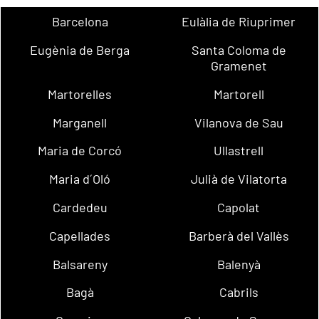
Barcelona
Eulàlia de Riuprimer
Eugènia de Berga
Santa Coloma de
Gramenet
Martorelles
Martorell
Marganell
Vilanova de Sau
Maria de Corcó
Ullastrell
Maria d´Oló
Julià de Vilatorta
Cardedeu
Capolat
Capellades
Barberà del Vallès
Balsareny
Balenyà
Bagà
Cabrils