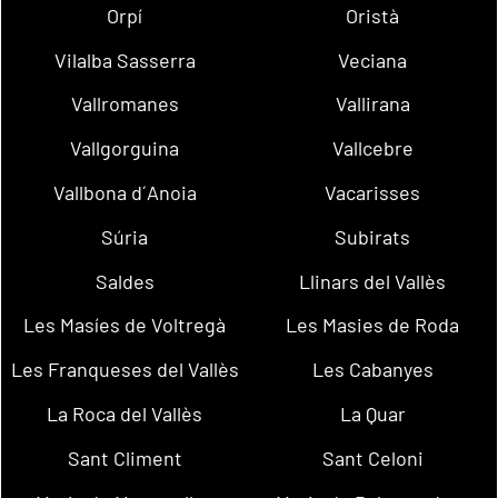
Orpí
Oristà
Vilalba Sasserra
Veciana
Vallromanes
Vallirana
Vallgorguina
Vallcebre
Vallbona d´Anoia
Vacarisses
Súria
Subirats
Saldes
Llinars del Vallès
Les Masíes de Voltregà
Les Masies de Roda
Les Franqueses del Vallès
Les Cabanyes
La Roca del Vallès
La Quar
Sant Climent
Sant Celoni