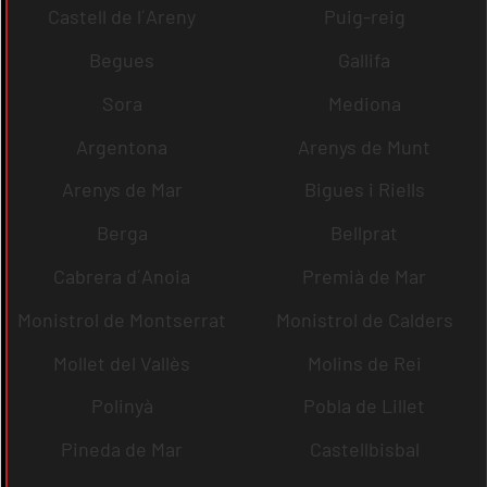
Castell de l´Areny
Puig-reig
Begues
Gallifa
Sora
Mediona
Argentona
Arenys de Munt
Arenys de Mar
Bigues i Riells
Berga
Bellprat
Cabrera d´Anoia
Premià de Mar
Monistrol de Montserrat
Monistrol de Calders
Mollet del Vallès
Molins de Rei
Polinyà
Pobla de Lillet
Pineda de Mar
Castellbisbal