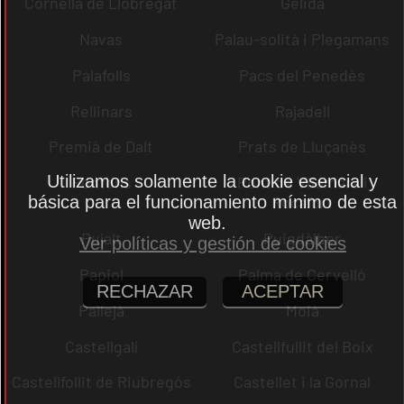
Cornellà de Llobregat
Gelida
Navas
Palau-solità i Plegamans
Palafolls
Pacs del Penedès
Rellinars
Rajadell
Premià de Dalt
Prats de Lluçanès
Utilizamos solamente la cookie esencial y
Pontons
Pont de Vilomara i
básica para el funcionamiento mínimo de esta
Rocafort
web.
Pujalt
Puigdàlber
Ver políticas y gestión de cookies
Papiol
Palma de Cervelló
RECHAZAR
ACEPTAR
Pallejà
Moià
Castellgalí
Castellfullit del Boix
Castellfollit de Riubregós
Castellet i la Gornal