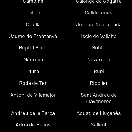
Campins
Calonge de Segarra
Callús
Calldetenes
Calella
Joan de Vilatorrada
Jaume de Frontanyà
Iscle de Vallalta
Rupit i Pruit
Rubió
Manresa
Navarcles
Mura
Rubí
Roda de Ter
Ripollet
Antoni de Vilamajor
Sant Andreu de
Llavaneres
Andreu de la Barca
Agustí de Lluçanès
Adrià de Besòs
Sallent