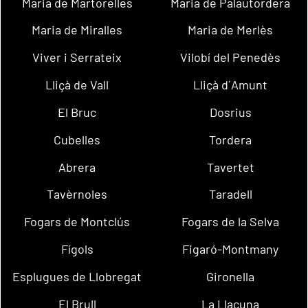
Maria de Martorelles
Maria de Palautordera
Maria de Miralles
Maria de Merlès
Viver i Serrateix
Vilobí del Penedès
Lliçà de Vall
Lliçà d´Amunt
El Bruc
Dosrius
Cubelles
Tordera
Abrera
Tavertet
Tavèrnoles
Taradell
Fogars de Montclús
Fogars de la Selva
Fígols
Figaró-Montmany
Esplugues de Llobregat
Gironella
El Brull
La Llacuna