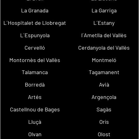
La Granada
La Garriga
L´Hospitalet de Llobregat
L´Estany
L´Espunyola
l´Ametlla del Vallès
Cervelló
Cerdanyola del Vallès
Montornès del Vallès
Montmeló
Talamanca
Tagamanent
Borredà
Avià
Artés
Argençola
Castellnou de Bages
Sagàs
Lluçà
Orís
Olvan
Olost