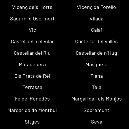
Vicenç dels Horts
Vicenç de Torelló
Sadurní d´Osormort
Vilada
Vic
Calaf
Castellbell i el Vilar
Castellar del Vallès
Castellar del Riu
Castellar de n´Hug
Matadepera
Masquefa
Els Prats de Rei
Tiana
Terrassa
Teià
Fe del Penedès
Margarida i els Monjos
Margarida de Montbui
Sobremunt
Sitges
Seva