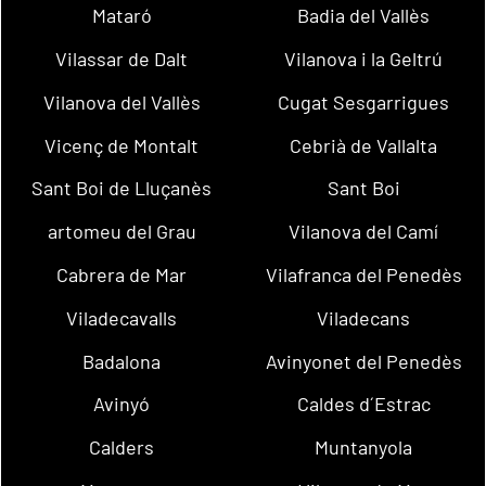
Mataró
Badia del Vallès
Vilassar de Dalt
Vilanova i la Geltrú
Vilanova del Vallès
Cugat Sesgarrigues
Vicenç de Montalt
Cebrià de Vallalta
Sant Boi de Lluçanès
Sant Boi
artomeu del Grau
Vilanova del Camí
Cabrera de Mar
Vilafranca del Penedès
Viladecavalls
Viladecans
Badalona
Avinyonet del Penedès
Avinyó
Caldes d´Estrac
Calders
Muntanyola