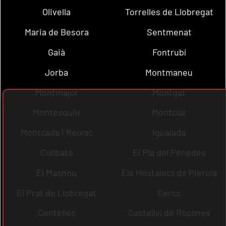
Olivella
Torrelles de Llobregat
Maria de Besora
Sentmenat
Gaià
Fontrubí
Jorba
Montmaneu
Montmajor
Montgat
Montesquiu
Montclar
Montcada i Reixac
Igualada
Collbató
El Pla del Penedès
El Masnou
Els Hostalets de Pierola
El Prat de Llobregat
Cercs
Centelles
Castellví de Rosanes