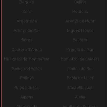
Begues
Gallifa
Sora
Mediona
Argentona
Arenys de Munt
Arenys de Mar
Bigues i Riells
Berga
Bellprat
Cabrera d´Anoia
Premià de Mar
Monistrol de Montserrat
Monistrol de Calders
Mollet del Vallès
Molins de Rei
Polinyà
Pobla de Lillet
Pineda de Mar
Castellbisbal
Alpens
Alella
Aiguafreda
Aguilar de Segarra