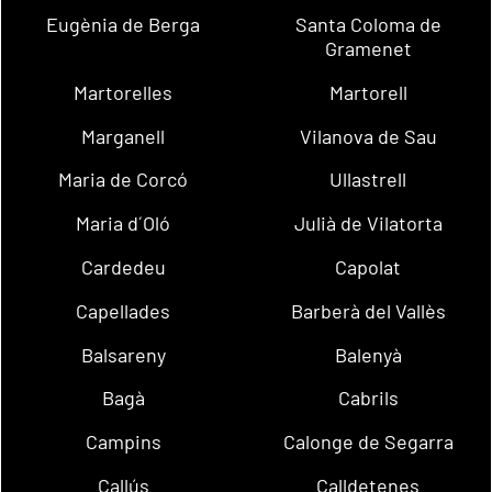
Eugènia de Berga
Santa Coloma de
Gramenet
Martorelles
Martorell
Marganell
Vilanova de Sau
Maria de Corcó
Ullastrell
Maria d´Oló
Julià de Vilatorta
Cardedeu
Capolat
Capellades
Barberà del Vallès
Balsareny
Balenyà
Bagà
Cabrils
Campins
Calonge de Segarra
Callús
Calldetenes