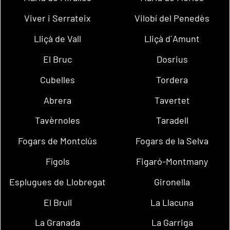
Viver i Serrateix
Vilobí del Penedès
Lliçà de Vall
Lliçà d´Amunt
El Bruc
Dosrius
Cubelles
Tordera
Abrera
Tavertet
Tavèrnoles
Taradell
Fogars de Montclús
Fogars de la Selva
Fígols
Figaró-Montmany
Esplugues de Llobregat
Gironella
El Brull
La Llacuna
La Granada
La Garriga