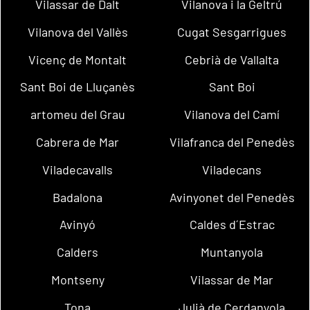
Vilassar de Dalt
Vilanova i la Geltrú
Vilanova del Vallès
Cugat Sesgarrigues
Vicenç de Montalt
Cebrià de Vallalta
Sant Boi de Lluçanès
Sant Boi
artomeu del Grau
Vilanova del Camí
Cabrera de Mar
Vilafranca del Penedès
Viladecavalls
Viladecans
Badalona
Avinyonet del Penedès
Avinyó
Caldes d´Estrac
Calders
Muntanyola
Montseny
Vilassar de Mar
Tona
Julià de Cerdanyola