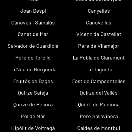
Joan Despí
Canyelles
Cànoves i Samalús
Canovelles
Canet de Mar
Vicenç de Castellet
Salvador de Guardiola
Pere de Vilamajor
Pere de Torelló
La Pobla de Claramunt
La Nou de Berguedà
La Llagosta
Fruitós de Bages
Fost de Campsentelles
Quirze Safaja
Quirze del Vallès
Quirze de Besora
Quintí de Mediona
Pol de Mar
Pere Sallavinera
Hipòlit de Voltregà
Caldes de Montbui