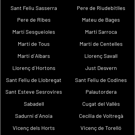
Sant Feliu Sasserra
Pere de Riudebitlles
Pere de Ribes
Mateu de Bages
Martí Sesgueioles
Martí Sarroca
Martí de Tous
Martí de Centelles
Martí d´Albars
Llorenç Savall
Llorenç d´Hortons
Just Desvern
Sant Feliu de Llobregat
Sant Feliu de Codines
Sant Esteve Sesrovires
Palautordera
Sabadell
Cugat del Vallès
Sadurní d´Anoia
Cecília de Voltregà
Vicenç dels Horts
Vicenç de Torelló