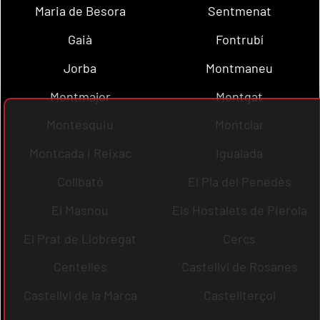
Maria de Besora
Sentmenat
Gaià
Fontrubí
Jorba
Montmaneu
Montmajor
Montgat
Montesquiu
Montclar
Montcada i Reixac
Igualada
Collbató
El Pla del Penedès
El Masnou
Els Hostalets de Pierola
El Prat de Llobregat
Cercs
Centelles
Castellví de Rosanes
Castellví de la Marca
Castellterçol