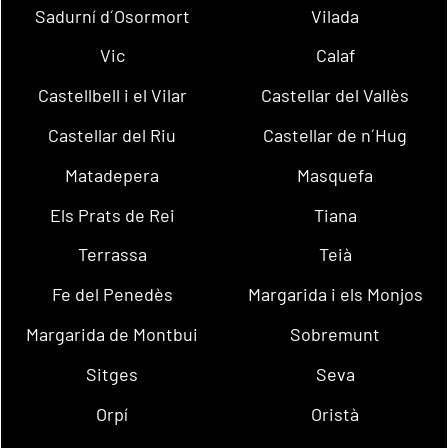
Sadurní d´Osormort
Vilada
Vic
Calaf
Castellbell i el Vilar
Castellar del Vallès
Castellar del Riu
Castellar de n´Hug
Matadepera
Masquefa
Els Prats de Rei
Tiana
Terrassa
Teià
Fe del Penedès
Margarida i els Monjos
Margarida de Montbui
Sobremunt
Sitges
Seva
Orpí
Oristà