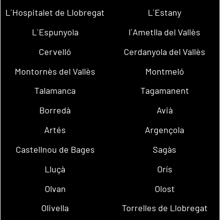
L´Hospitalet de Llobregat
L´Estany
L´Espunyola
l´Ametlla del Vallès
Cervelló
Cerdanyola del Vallès
Montornès del Vallès
Montmeló
Talamanca
Tagamanent
Borredà
Avià
Artés
Argençola
Castellnou de Bages
Sagàs
Lluçà
Orís
Olvan
Olost
Olivella
Torrelles de Llobregat