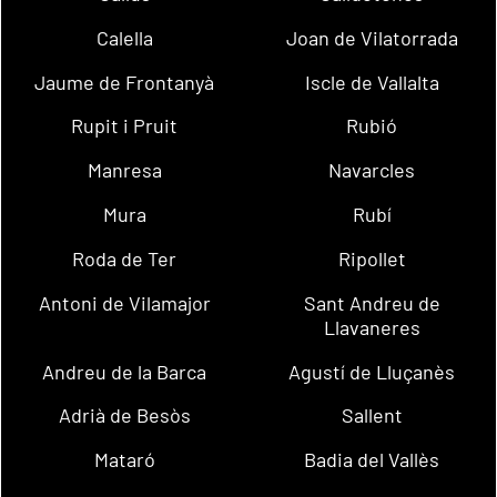
Calella
Joan de Vilatorrada
Jaume de Frontanyà
Iscle de Vallalta
Rupit i Pruit
Rubió
Manresa
Navarcles
Mura
Rubí
Roda de Ter
Ripollet
Antoni de Vilamajor
Sant Andreu de
Llavaneres
Andreu de la Barca
Agustí de Lluçanès
Adrià de Besòs
Sallent
Mataró
Badia del Vallès