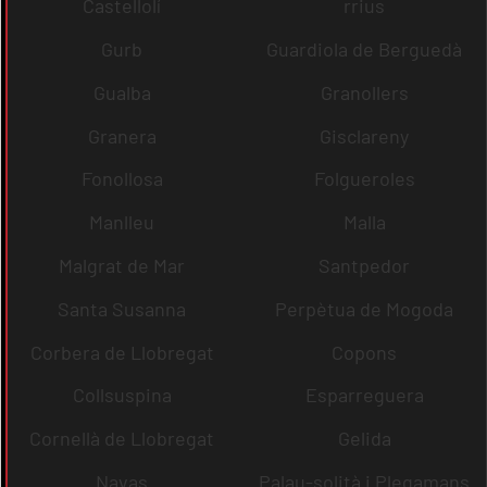
Castellolí
rrius
Gurb
Guardiola de Berguedà
Gualba
Granollers
Granera
Gisclareny
Fonollosa
Folgueroles
Manlleu
Malla
Malgrat de Mar
Santpedor
Santa Susanna
Perpètua de Mogoda
Corbera de Llobregat
Copons
Collsuspina
Esparreguera
Cornellà de Llobregat
Gelida
Navas
Palau-solità i Plegamans