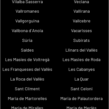
Vilalba Sasserra
Veciana
Vallromanes
Vallirana
Vallgorguina
Vallcebre
Vallbona d´Anoia
Vacarisses
Súria
Subirats
Saldes
Llinars del Vallès
Les Masíes de Voltregà
Les Masies de Roda
Les Franqueses del Vallès
Les Cabanyes
La Roca del Vallès
La Quar
Sant Climent
Sant Celoni
Maria de Martorelles
Maria de Palautordera
Maria de Miralles
Maria de Merlès