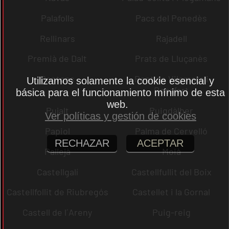
Palafolls
Pacs del Penedès
Rellinars
Rajadell
Premià de Dalt
Prats de Lluçanès
Pontons
Pont de Vilomara i
Utilizamos solamente la cookie esencial y
Rocafort
básica para el funcionamiento mínimo de esta
web.
Pujalt
Puigdàlber
Ver políticas y gestión de cookies
Papiol
Palma de Cervelló
RECHAZAR
ACEPTAR
Pallejà
Moià
Castellgalí
Castellfullit del Boix
Castellfollit de Riubregós
Castellet i la Gornal
Castell de l´Areny
Puig-reig