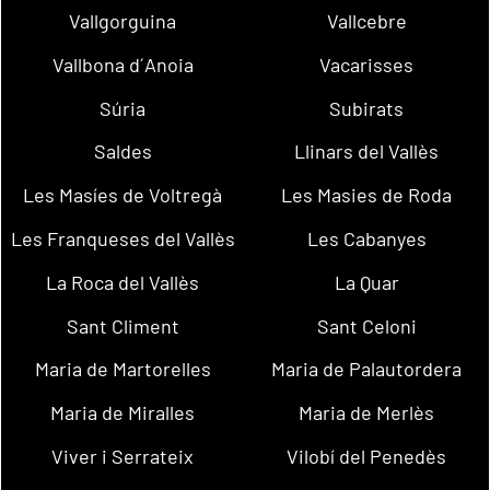
Vallgorguina
Vallcebre
Vallbona d´Anoia
Vacarisses
Súria
Subirats
Saldes
Llinars del Vallès
Les Masíes de Voltregà
Les Masies de Roda
Les Franqueses del Vallès
Les Cabanyes
La Roca del Vallès
La Quar
Sant Climent
Sant Celoni
Maria de Martorelles
Maria de Palautordera
Maria de Miralles
Maria de Merlès
Viver i Serrateix
Vilobí del Penedès