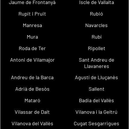
Jaume de Frontanyà
Iscle de Vallalta
Rupit i Pruit
Rubió
Manresa
Navarcles
Mura
Rubí
Roda de Ter
Ripollet
Antoni de Vilamajor
Sant Andreu de
Llavaneres
Andreu de la Barca
Agustí de Lluçanès
Adrià de Besòs
Sallent
Mataró
Badia del Vallès
Vilassar de Dalt
Vilanova i la Geltrú
Vilanova del Vallès
Cugat Sesgarrigues