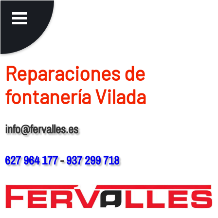
Reparaciones de
fontanerí­a Vilada
info@fervalles.es
627 964 177
-
937 299 718