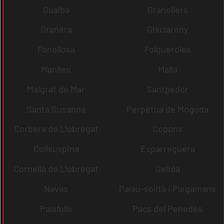
Gualba
Granollers
Granera
Gisclareny
Fonollosa
Folgueroles
Manlleu
Malla
Malgrat de Mar
Santpedor
Santa Susanna
Perpètua de Mogoda
Corbera de Llobregat
Copons
Collsuspina
Esparreguera
Cornellà de Llobregat
Gelida
Navas
Palau-solità i Plegamans
Palafolls
Pacs del Penedès