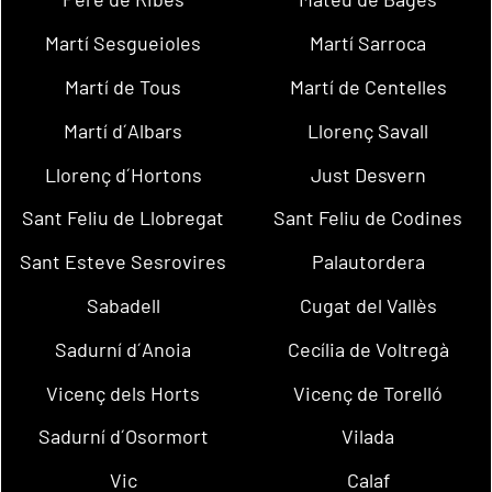
Martí Sesgueioles
Martí Sarroca
Martí de Tous
Martí de Centelles
Martí d´Albars
Llorenç Savall
Llorenç d´Hortons
Just Desvern
Sant Feliu de Llobregat
Sant Feliu de Codines
Sant Esteve Sesrovires
Palautordera
Sabadell
Cugat del Vallès
Sadurní d´Anoia
Cecília de Voltregà
Vicenç dels Horts
Vicenç de Torelló
Sadurní d´Osormort
Vilada
Vic
Calaf