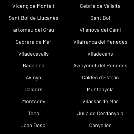
Vicenç de Montalt
Cebrià de Vallalta
Sant Boi de Lluçanès
Sant Boi
artomeu del Grau
Vilanova del Camí
Cabrera de Mar
Vilafranca del Penedès
Viladecavalls
Viladecans
Badalona
Avinyonet del Penedès
Avinyó
Caldes d´Estrac
Calders
Muntanyola
Montseny
Vilassar de Mar
Tona
Julià de Cerdanyola
Joan Despí
Canyelles