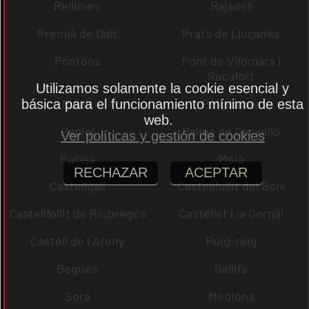
Rellinars
Rajadell
Premià de Dalt
Prats de Lluçanès
Pontons
Pont de Vilomara i
Rocafort
Utilizamos solamente la cookie esencial y
Pujalt
Puigdàlber
básica para el funcionamiento mínimo de esta
web.
Papiol
Palma de Cervelló
Ver políticas y gestión de cookies
Pallejà
Moià
RECHAZAR
ACEPTAR
Castellgalí
Castellfullit del Boix
Castellfollit de Riubregós
Castellet i la Gornal
Castell de l´Areny
Puig-reig
Begues
Gallifa
Sora
Mediona