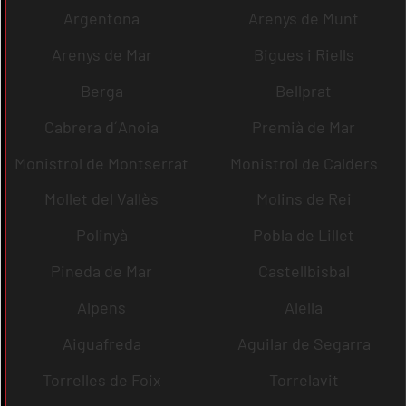
Argentona
Arenys de Munt
Arenys de Mar
Bigues i Riells
Berga
Bellprat
Cabrera d´Anoia
Premià de Mar
Monistrol de Montserrat
Monistrol de Calders
Mollet del Vallès
Molins de Rei
Polinyà
Pobla de Lillet
Pineda de Mar
Castellbisbal
Alpens
Alella
Aiguafreda
Aguilar de Segarra
Torrelles de Foix
Torrelavit