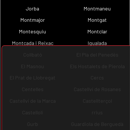
Jorba
Montmaneu
Montmajor
Montgat
Montesquiu
Montclar
Montcada i Reixac
Igualada
Collbató
El Pla del Penedès
El Masnou
Els Hostalets de Pierola
El Prat de Llobregat
Cercs
Centelles
Castellví de Rosanes
Castellví de la Marca
Castellterçol
Castellolí
rrius
Gurb
Guardiola de Berguedà