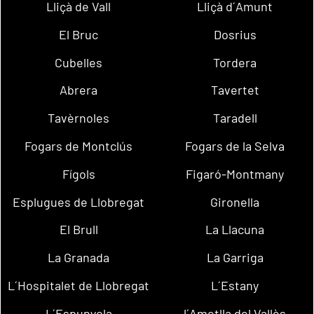
Lliçà de Vall
Lliçà d´Amunt
El Bruc
Dosrius
Cubelles
Tordera
Abrera
Tavertet
Tavèrnoles
Taradell
Fogars de Montclús
Fogars de la Selva
Fígols
Figaró-Montmany
Esplugues de Llobregat
Gironella
El Brull
La Llacuna
La Granada
La Garriga
L´Hospitalet de Llobregat
L´Estany
L´Espunyola
l´Ametlla del Vallès