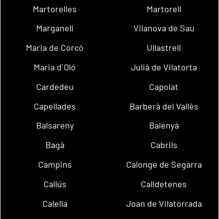
Martorelles
Martorell
Marganell
Vilanova de Sau
Maria de Corcó
Ullastrell
Maria d´Oló
Julià de Vilatorta
Cardedeu
Capolat
Capellades
Barberà del Vallès
Balsareny
Balenyà
Bagà
Cabrils
Campins
Calonge de Segarra
Callús
Calldetenes
Calella
Joan de Vilatorrada