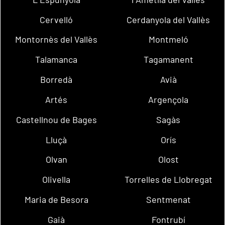
Cervelló
Cerdanyola del Vallès
Montornès del Vallès
Montmeló
Talamanca
Tagamanent
Borredà
Avià
Artés
Argençola
Castellnou de Bages
Sagàs
Lluçà
Orís
Olvan
Olost
Olivella
Torrelles de Llobregat
Maria de Besora
Sentmenat
Gaià
Fontrubí