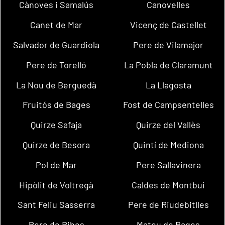
Cànoves i Samalús
Canovelles
Canet de Mar
Vicenç de Castellet
Salvador de Guardiola
Pere de Vilamajor
Pere de Torelló
La Pobla de Claramunt
La Nou de Berguedà
La Llagosta
Fruitós de Bages
Fost de Campsentelles
Quirze Safaja
Quirze del Vallès
Quirze de Besora
Quintí de Mediona
Pol de Mar
Pere Sallavinera
Hipòlit de Voltregà
Caldes de Montbui
Sant Feliu Sasserra
Pere de Riudebitlles
Pere de Ribes
Mateu de Bages