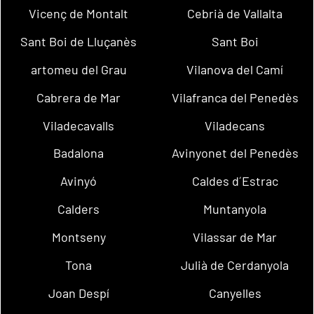
Vicenç de Montalt
Cebrià de Vallalta
Sant Boi de Lluçanès
Sant Boi
artomeu del Grau
Vilanova del Camí
Cabrera de Mar
Vilafranca del Penedès
Viladecavalls
Viladecans
Badalona
Avinyonet del Penedès
Avinyó
Caldes d´Estrac
Calders
Muntanyola
Montseny
Vilassar de Mar
Tona
Julià de Cerdanyola
Joan Despí
Canyelles