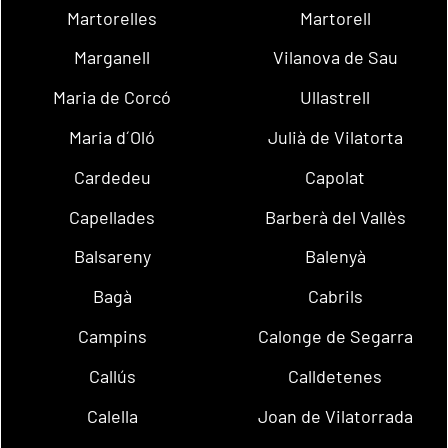
Martorelles
Martorell
Marganell
Vilanova de Sau
Maria de Corcó
Ullastrell
Maria d´Oló
Julià de Vilatorta
Cardedeu
Capolat
Capellades
Barberà del Vallès
Balsareny
Balenyà
Bagà
Cabrils
Campins
Calonge de Segarra
Callús
Calldetenes
Calella
Joan de Vilatorrada