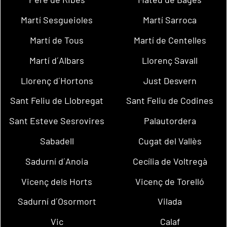
Martí Sesgueioles
Martí Sarroca
Martí de Tous
Martí de Centelles
Martí d´Albars
Llorenç Savall
Llorenç d´Hortons
Just Desvern
Sant Feliu de Llobregat
Sant Feliu de Codines
Sant Esteve Sesrovires
Palautordera
Sabadell
Cugat del Vallès
Sadurní d´Anoia
Cecília de Voltregà
Vicenç dels Horts
Vicenç de Torelló
Sadurní d´Osormort
Vilada
Vic
Calaf