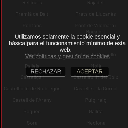
Rellinars
Rajadell
Premià de Dalt
Prats de Lluçanès
Pontons
Pont de Vilomara i
Rocafort
Utilizamos solamente la cookie esencial y
Pujalt
Puigdàlber
básica para el funcionamiento mínimo de esta
web.
Papiol
Palma de Cervelló
Ver políticas y gestión de cookies
Pallejà
Moià
RECHAZAR
ACEPTAR
Castellgalí
Castellfullit del Boix
Castellfollit de Riubregós
Castellet i la Gornal
Castell de l´Areny
Puig-reig
Begues
Gallifa
Sora
Mediona