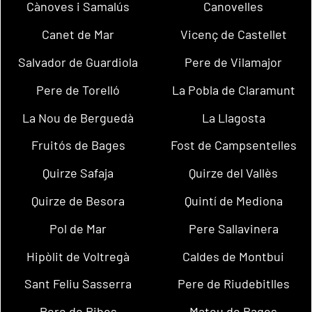
Cànoves i Samalús
Canovelles
Canet de Mar
Vicenç de Castellet
Salvador de Guardiola
Pere de Vilamajor
Pere de Torelló
La Pobla de Claramunt
La Nou de Berguedà
La Llagosta
Fruitós de Bages
Fost de Campsentelles
Quirze Safaja
Quirze del Vallès
Quirze de Besora
Quintí de Mediona
Pol de Mar
Pere Sallavinera
Hipòlit de Voltregà
Caldes de Montbui
Sant Feliu Sasserra
Pere de Riudebitlles
Pere de Ribes
Mateu de Bages