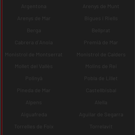
Argentona
Arenys de Munt
Arenys de Mar
Bigues i Riells
Berga
Bellprat
Cabrera d´Anoia
Premià de Mar
Monistrol de Montserrat
Monistrol de Calders
Mollet del Vallès
Molins de Rei
Polinyà
Pobla de Lillet
Pineda de Mar
Castellbisbal
Alpens
Alella
Aiguafreda
Aguilar de Segarra
Torrelles de Foix
Torrelavit