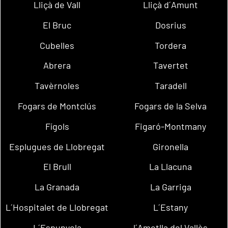
Lliçà de Vall
Lliçà d´Amunt
El Bruc
Dosrius
Cubelles
Tordera
Abrera
Tavertet
Tavèrnoles
Taradell
Fogars de Montclús
Fogars de la Selva
Fígols
Figaró-Montmany
Esplugues de Llobregat
Gironella
El Brull
La Llacuna
La Granada
La Garriga
L´Hospitalet de Llobregat
L´Estany
L´Espunyola
l´Ametlla del Vallès