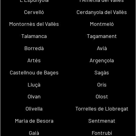
Cervelló
Cerdanyola del Vallès
Montornès del Vallès
Montmeló
Talamanca
Tagamanent
Borredà
Avià
Artés
Argençola
Castellnou de Bages
Sagàs
Lluçà
Orís
Olvan
Olost
Olivella
Torrelles de Llobregat
Maria de Besora
Sentmenat
Gaià
Fontrubí