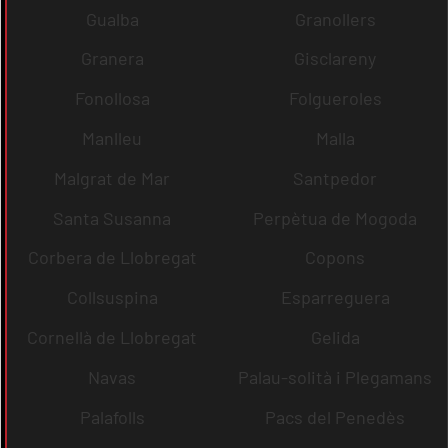
Gualba
Granollers
Granera
Gisclareny
Fonollosa
Folgueroles
Manlleu
Malla
Malgrat de Mar
Santpedor
Santa Susanna
Perpètua de Mogoda
Corbera de Llobregat
Copons
Collsuspina
Esparreguera
Cornellà de Llobregat
Gelida
Navas
Palau-solità i Plegamans
Palafolls
Pacs del Penedès