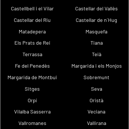
Castellbell i el Vilar
Castellar del Vallès
Castellar del Riu
Castellar de n´Hug
Matadepera
Masquefa
Els Prats de Rei
Tiana
Terrassa
Teià
Fe del Penedès
Margarida i els Monjos
Margarida de Montbui
Sobremunt
Sitges
Seva
Orpí
Oristà
Vilalba Sasserra
Veciana
Vallromanes
Vallirana