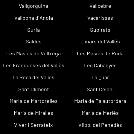
Vallgorguina
Vallcebre
Vallbona d´Anoia
Vacarisses
Súria
Subirats
Saldes
Llinars del Vallès
Les Masíes de Voltregà
Les Masies de Roda
Les Franqueses del Vallès
Les Cabanyes
La Roca del Vallès
La Quar
Sant Climent
Sant Celoni
Maria de Martorelles
Maria de Palautordera
Maria de Miralles
Maria de Merlès
Viver i Serrateix
Vilobí del Penedès