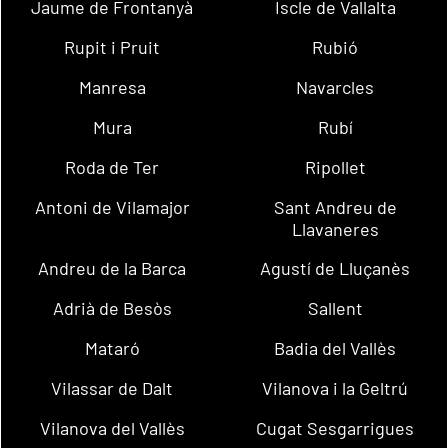
Jaume de Frontanyà
Iscle de Vallalta
Rupit i Pruit
Rubió
Manresa
Navarcles
Mura
Rubí
Roda de Ter
Ripollet
Antoni de Vilamajor
Sant Andreu de
Llavaneres
Andreu de la Barca
Agustí de Lluçanès
Adrià de Besòs
Sallent
Mataró
Badia del Vallès
Vilassar de Dalt
Vilanova i la Geltrú
Vilanova del Vallès
Cugat Sesgarrigues