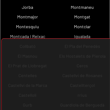
Jorba
Montmaneu
Montmajor
Montgat
Montesquiu
Montclar
Montcada i Reixac
Igualada
Collbató
El Pla del Penedès
El Masnou
Els Hostalets de Pierola
El Prat de Llobregat
Cercs
Centelles
Castellví de Rosanes
Castellví de la Marca
Castellterçol
Castellolí
rrius
Gurb
Guardiola de Berguedà