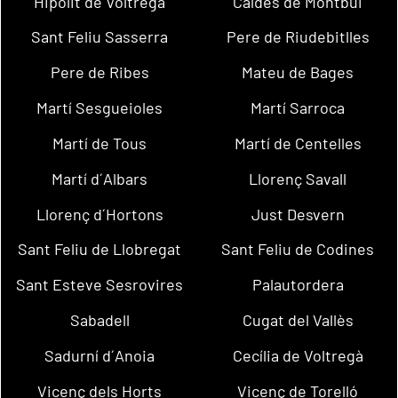
Hipòlit de Voltregà
Caldes de Montbui
Sant Feliu Sasserra
Pere de Riudebitlles
Pere de Ribes
Mateu de Bages
Martí Sesgueioles
Martí Sarroca
Martí de Tous
Martí de Centelles
Martí d´Albars
Llorenç Savall
Llorenç d´Hortons
Just Desvern
Sant Feliu de Llobregat
Sant Feliu de Codines
Sant Esteve Sesrovires
Palautordera
Sabadell
Cugat del Vallès
Sadurní d´Anoia
Cecília de Voltregà
Vicenç dels Horts
Vicenç de Torelló