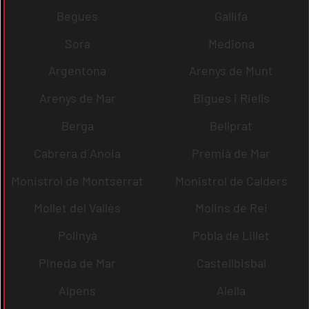
Begues
Gallifa
Sora
Mediona
Argentona
Arenys de Munt
Arenys de Mar
Bigues i Riells
Berga
Bellprat
Cabrera d´Anoia
Premià de Mar
Monistrol de Montserrat
Monistrol de Calders
Mollet del Vallès
Molins de Rei
Polinyà
Pobla de Lillet
Pineda de Mar
Castellbisbal
Alpens
Alella