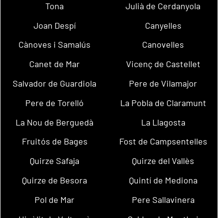
Tona
Julià de Cerdanyola
Joan Despí
Canyelles
Cànoves i Samalús
Canovelles
Canet de Mar
Vicenç de Castellet
Salvador de Guardiola
Pere de Vilamajor
Pere de Torelló
La Pobla de Claramunt
La Nou de Berguedà
La Llagosta
Fruitós de Bages
Fost de Campsentelles
Quirze Safaja
Quirze del Vallès
Quirze de Besora
Quintí de Mediona
Pol de Mar
Pere Sallavinera