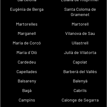
Eugènia de Berga
Santa Coloma de
Gramenet
Martorelles
Martorell
Marganell
Vilanova de Sau
Maria de Corcó
Ullastrell
Maria d´Oló
Julià de Vilatorta
Cardedeu
Capolat
Capellades
Barberà del Vallès
Balsareny
Balenyà
Bagà
Cabrils
Campins
Calonge de Segarra