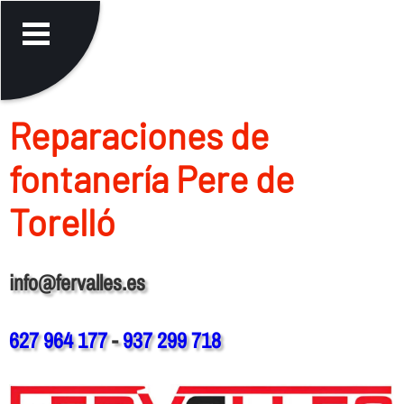
Reparaciones de
fontanerí­a Pere de
Torelló
info@fervalles.es
627 964 177
-
937 299 718