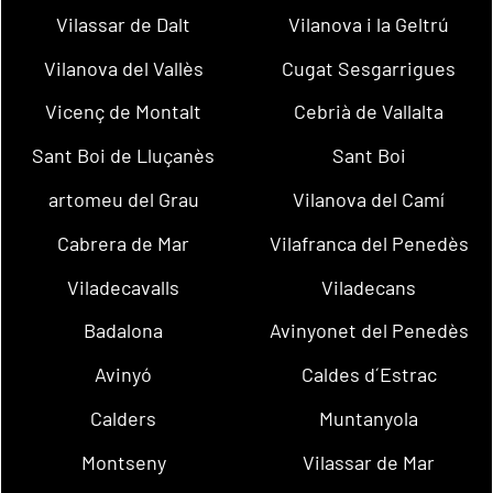
Vilassar de Dalt
Vilanova i la Geltrú
Vilanova del Vallès
Cugat Sesgarrigues
Vicenç de Montalt
Cebrià de Vallalta
Sant Boi de Lluçanès
Sant Boi
artomeu del Grau
Vilanova del Camí
Cabrera de Mar
Vilafranca del Penedès
Viladecavalls
Viladecans
Badalona
Avinyonet del Penedès
Avinyó
Caldes d´Estrac
Calders
Muntanyola
Montseny
Vilassar de Mar