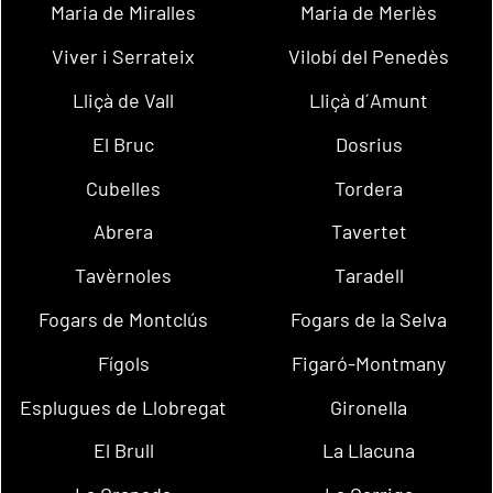
Maria de Miralles
Maria de Merlès
Viver i Serrateix
Vilobí del Penedès
Lliçà de Vall
Lliçà d´Amunt
El Bruc
Dosrius
Cubelles
Tordera
Abrera
Tavertet
Tavèrnoles
Taradell
Fogars de Montclús
Fogars de la Selva
Fígols
Figaró-Montmany
Esplugues de Llobregat
Gironella
El Brull
La Llacuna