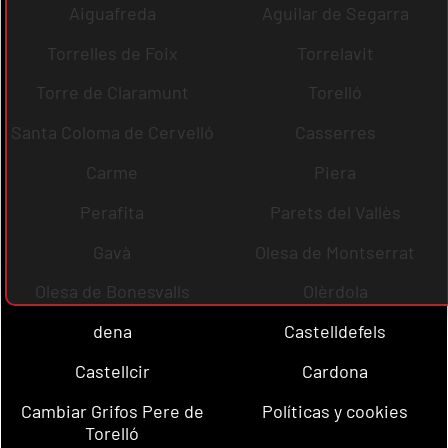
Aiguafreda
Aguilar de Segarra
Torrelles de Foix
Torrelavit
Torre de Claramunt
Torelló
Santa Coloma de Cervelló
Casserres
Carme
Piera
Perafita
Parets del Vallès
Gavà
Olesa de Montserrat
Olesa de Bonesvalls
Olèrdola
dena
Castelldefels
Castellcir
Cardona
Cambiar Grifos Pere de
Políticas y cookies
Torelló