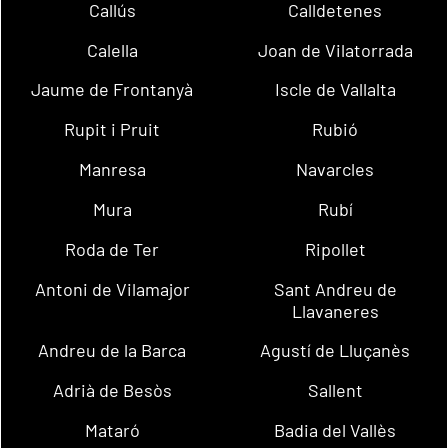
Callús
Calldetenes
Calella
Joan de Vilatorrada
Jaume de Frontanyà
Iscle de Vallalta
Rupit i Pruit
Rubió
Manresa
Navarcles
Mura
Rubí
Roda de Ter
Ripollet
Antoni de Vilamajor
Sant Andreu de
Llavaneres
Andreu de la Barca
Agustí de Lluçanès
Adrià de Besòs
Sallent
Mataró
Badia del Vallès