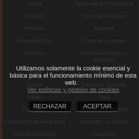
Navas
Palau-solità i Plegamans
Palafolls
Pacs del Penedès
Rellinars
Rajadell
Premià de Dalt
Prats de Lluçanès
Pontons
Pont de Vilomara i
Rocafort
Utilizamos solamente la cookie esencial y
Pujalt
Puigdàlber
básica para el funcionamiento mínimo de esta
web.
Papiol
Palma de Cervelló
Ver políticas y gestión de cookies
Pallejà
Moià
RECHAZAR
ACEPTAR
Castellgalí
Castellfullit del Boix
Castellfollit de Riubregós
Castellet i la Gornal
Castell de l´Areny
Puig-reig