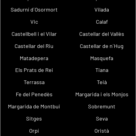
Sadurní d´Osormort
Vilada
Vic
Calaf
Castellbell i el Vilar
Castellar del Vallès
Castellar del Riu
Castellar de n´Hug
Matadepera
Masquefa
Els Prats de Rei
Tiana
Terrassa
Teià
Fe del Penedès
Margarida i els Monjos
Margarida de Montbui
Sobremunt
Sitges
Seva
Orpí
Oristà