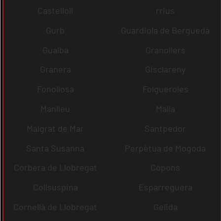
Castellolí
rrius
Gurb
Guardiola de Berguedà
Gualba
Granollers
Granera
Gisclareny
Fonollosa
Folgueroles
Manlleu
Malla
Malgrat de Mar
Santpedor
Santa Susanna
Perpètua de Mogoda
Corbera de Llobregat
Copons
Collsuspina
Esparreguera
Cornellà de Llobregat
Gelida