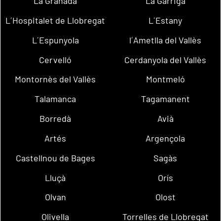
La Granada
La Garriga
L´Hospitalet de Llobregat
L´Estany
L´Espunyola
l´Ametlla del Vallès
Cervelló
Cerdanyola del Vallès
Montornès del Vallès
Montmeló
Talamanca
Tagamanent
Borredà
Avià
Artés
Argençola
Castellnou de Bages
Sagàs
Lluçà
Orís
Olvan
Olost
Olivella
Torrelles de Llobregat