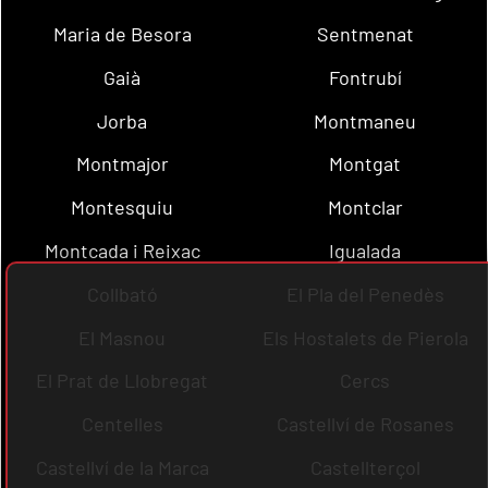
Maria de Besora
Sentmenat
Gaià
Fontrubí
Jorba
Montmaneu
Montmajor
Montgat
Montesquiu
Montclar
Montcada i Reixac
Igualada
Collbató
El Pla del Penedès
El Masnou
Els Hostalets de Pierola
El Prat de Llobregat
Cercs
Centelles
Castellví de Rosanes
Castellví de la Marca
Castellterçol