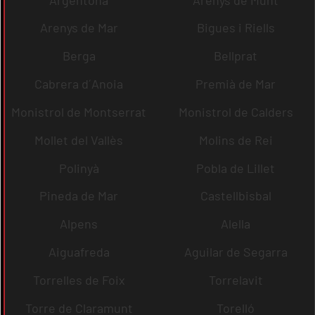
Arenys de Mar
Bigues i Riells
Berga
Bellprat
Cabrera d´Anoia
Premià de Mar
Monistrol de Montserrat
Monistrol de Calders
Mollet del Vallès
Molins de Rei
Polinyà
Pobla de Lillet
Pineda de Mar
Castellbisbal
Alpens
Alella
Aiguafreda
Aguilar de Segarra
Torrelles de Foix
Torrelavit
Torre de Claramunt
Torelló