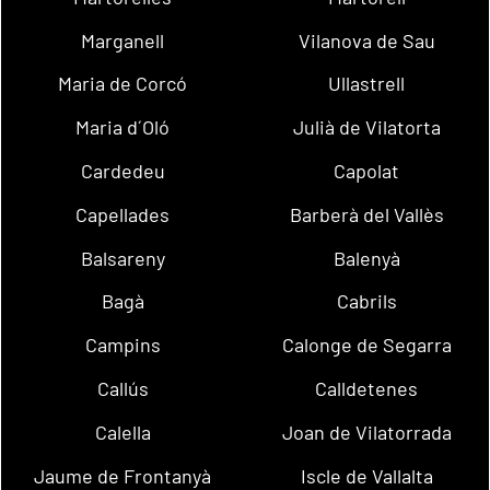
Marganell
Vilanova de Sau
Maria de Corcó
Ullastrell
Maria d´Oló
Julià de Vilatorta
Cardedeu
Capolat
Capellades
Barberà del Vallès
Balsareny
Balenyà
Bagà
Cabrils
Campins
Calonge de Segarra
Callús
Calldetenes
Calella
Joan de Vilatorrada
Jaume de Frontanyà
Iscle de Vallalta