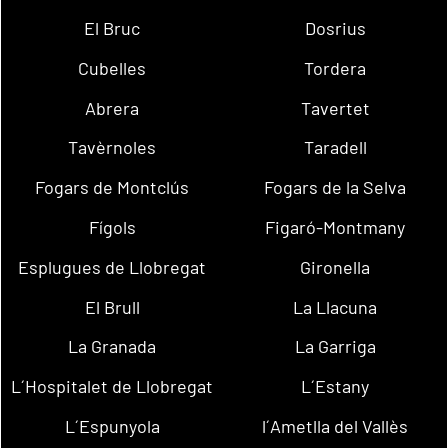
El Bruc
Dosrius
Cubelles
Tordera
Abrera
Tavertet
Tavèrnoles
Taradell
Fogars de Montclús
Fogars de la Selva
Fígols
Figaró-Montmany
Esplugues de Llobregat
Gironella
El Brull
La Llacuna
La Granada
La Garriga
L´Hospitalet de Llobregat
L´Estany
L´Espunyola
l´Ametlla del Vallès