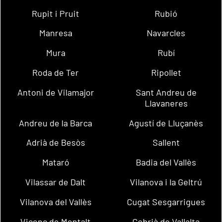
Rupit i Pruit
Rubió
Manresa
Navarcles
Mura
Rubí
Roda de Ter
Ripollet
Antoni de Vilamajor
Sant Andreu de
Llavaneres
Andreu de la Barca
Agustí de Lluçanès
Adrià de Besòs
Sallent
Mataró
Badia del Vallès
Vilassar de Dalt
Vilanova i la Geltrú
Vilanova del Vallès
Cugat Sesgarrigues
Vicenç de Montalt
Cebrià de Vallalta