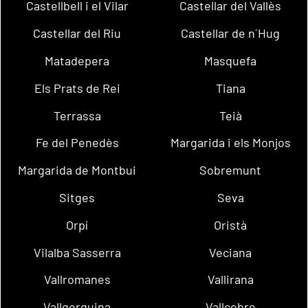
Castellbell i el Vilar
Castellar del Vallès
Castellar del Riu
Castellar de n´Hug
Matadepera
Masquefa
Els Prats de Rei
Tiana
Terrassa
Teià
Fe del Penedès
Margarida i els Monjos
Margarida de Montbui
Sobremunt
Sitges
Seva
Orpí
Oristà
Vilalba Sasserra
Veciana
Vallromanes
Vallirana
Vallgorguina
Vallcebre