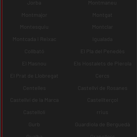
Jorba
Montmaneu
Montmajor
Montgat
Montesquiu
Montclar
Montcada i Reixac
Igualada
Collbató
El Pla del Penedès
El Masnou
Els Hostalets de Pierola
El Prat de Llobregat
Cercs
Centelles
Castellví de Rosanes
Castellví de la Marca
Castellterçol
Castellolí
rrius
Gurb
Guardiola de Berguedà
Gualba
Granollers