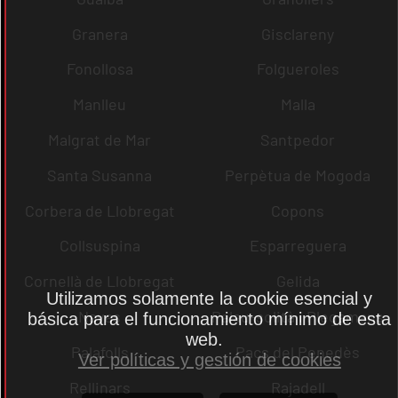
Granera
Gisclareny
Fonollosa
Folgueroles
Manlleu
Malla
Malgrat de Mar
Santpedor
Santa Susanna
Perpètua de Mogoda
Corbera de Llobregat
Copons
Collsuspina
Esparreguera
Cornellà de Llobregat
Gelida
Utilizamos solamente la cookie esencial y
Navas
Palau-solità i Plegamans
básica para el funcionamiento mínimo de esta
web.
Palafolls
Pacs del Penedès
Ver políticas y gestión de cookies
Rellinars
Rajadell