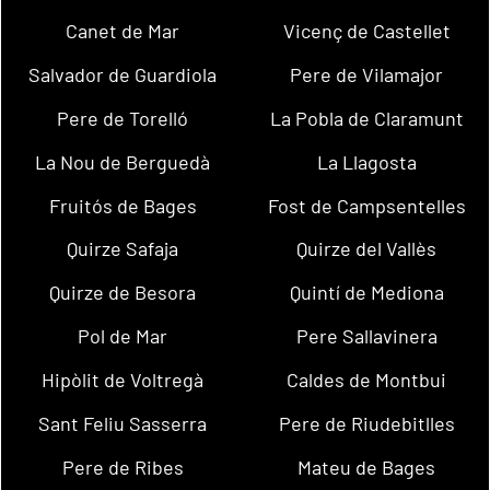
Canet de Mar
Vicenç de Castellet
Salvador de Guardiola
Pere de Vilamajor
Pere de Torelló
La Pobla de Claramunt
La Nou de Berguedà
La Llagosta
Fruitós de Bages
Fost de Campsentelles
Quirze Safaja
Quirze del Vallès
Quirze de Besora
Quintí de Mediona
Pol de Mar
Pere Sallavinera
Hipòlit de Voltregà
Caldes de Montbui
Sant Feliu Sasserra
Pere de Riudebitlles
Pere de Ribes
Mateu de Bages