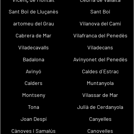
Sant Boi de Lluçanès
Sant Boi
artomeu del Grau
Vilanova del Camí
Cabrera de Mar
Vilafranca del Penedès
Viladecavalls
Viladecans
Badalona
Avinyonet del Penedès
Avinyó
Caldes d´Estrac
Calders
Muntanyola
Montseny
Vilassar de Mar
Tona
Julià de Cerdanyola
Joan Despí
Canyelles
Cànoves i Samalús
Canovelles