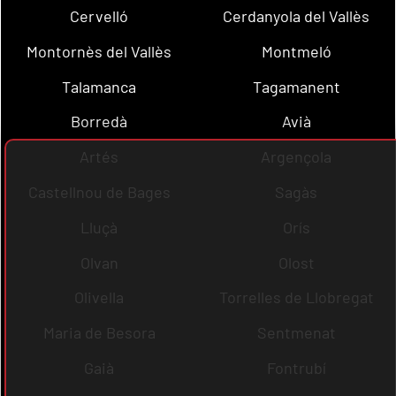
Cervelló
Cerdanyola del Vallès
Montornès del Vallès
Montmeló
Talamanca
Tagamanent
Borredà
Avià
Artés
Argençola
Castellnou de Bages
Sagàs
Lluçà
Orís
Olvan
Olost
Olivella
Torrelles de Llobregat
Maria de Besora
Sentmenat
Gaià
Fontrubí