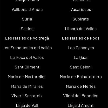
Vallbona d´Anoia
Vacarisses
Súria
Subirats
Saldes
Llinars del Vallès
Les Masíes de Voltregà
Les Masies de Roda
Les Franqueses del Vallès
Les Cabanyes
La Roca del Vallès
La Quar
Sant Climent
Sant Celoni
Maria de Martorelles
Maria de Palautordera
Maria de Miralles
Maria de Merlès
Viver i Serrateix
Vilobí del Penedès
Lliçà de Vall
Lliçà d´Amunt