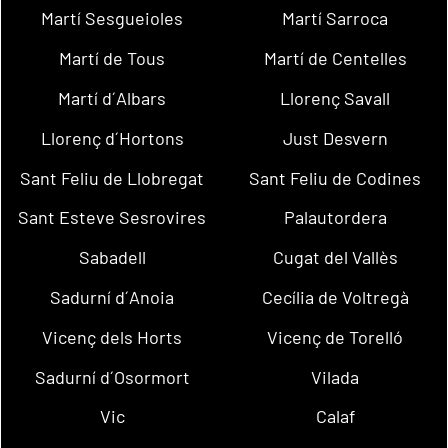
Martí Sesgueioles
Martí Sarroca
Martí de Tous
Martí de Centelles
Martí d´Albars
Llorenç Savall
Llorenç d´Hortons
Just Desvern
Sant Feliu de Llobregat
Sant Feliu de Codines
Sant Esteve Sesrovires
Palautordera
Sabadell
Cugat del Vallès
Sadurní d´Anoia
Cecília de Voltregà
Vicenç dels Horts
Vicenç de Torelló
Sadurní d´Osormort
Vilada
Vic
Calaf