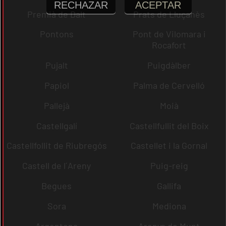
RECHAZAR
ACEPTAR
Premià de Dalt
Prats de Lluçanès
Pontons
Pont de Vilomara i
Rocafort
Pujalt
Puigdàlber
Papiol
Palma de Cervelló
Pallejà
Moià
Castellgalí
Castellfullit del Boix
Castellfollit de Riubregós
Castellet i la Gornal
Castell de l´Areny
Puig-reig
Begues
Gallifa
Sora
Mediona
Argentona
Arenys de Munt